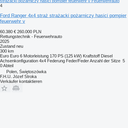
strażacki pożarniczy hasici pompier feuerwehr v Feuerwehrauto
4
Ford Ranger 4x4 straż strażacki pożarniczy hasici pompier
feuerwehr v
60.380 €
260.000 PLN
Rettungstechnik - Feuerwehrauto
2025
Zustand
neu
300 km
Euro
Euro 6
Motorleistung
170 PS (125 kW)
Kraftstoff
Diesel
Achsenkonfiguration
4x4
Federung
Feder/Feder
Anzahl der Sitze
5
0 Abteil
Polen, Świętoszówka
F.H.U. Józef Stroka
Verkäufer kontaktieren