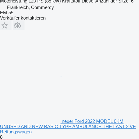
Motorleistung
120 PS (88 kW)
Kraftstoff
Diesel
Anzahl der Sitze
6
Frankreich, Commercy
EM 55
Verkäufer kontaktieren
neuer Ford 2022 MODEL 0KM
UNUSED AND NEW BASIC TYPE AMBULANCE THE LAST 2 VE
Rettungswagen
8