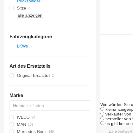
Rückspiegel
Sitze
alle anzeigen
Klimakompressoren
Windschutzscheiben
Fahrzeugkategorie
LKWs
Art des Ersatzteils
Original-Ersatzteil
Marke
Wie würden Sie u
kleinanzeigenp
verkäufer von 
IVECO
A-series
C-series
CF
Ducato
2000
hersteller von
es gibt keine r
MAN
Jumper
LF
Cargo
Daily
Carnival
Eine Antwor
Mercedes-Benz
XF
Focus
EuroCargo
F90