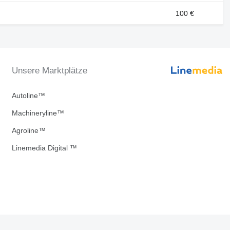
100 €
Unsere Marktplätze
Autoline™
Machineryline™
Agroline™
Linemedia Digital ™