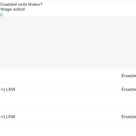
rsatzteil nicht finden?
frage sofort!
en
Ersatz
3->) LKW
Ersatz
3->) LKW
Ersatz