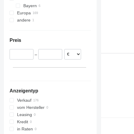
Bayern
Europa
Nürnberg
andere
Rumänien
Estland
Ukraine
Spanien
Preis
Polen
Portugal
–
Italien
Belgien
Niederlande
alle anzeigen
Anzeigentyp
Verkauf
vom Hersteller
Leasing
Kredit
in Raten