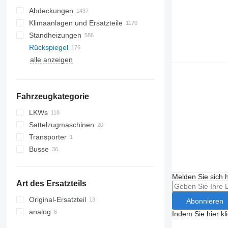
Abdeckungen
Klimaanlagen und Ersatzteile
Standheizungen
Klimaleitungen
Rückspiegel
Klimakondensatoren
alle anzeigen
Klimakompressoren
Seitenscheiben
Klimatrockner
Panoramadächer
Autoklimaanlagen
Windschutzscheiben
Fahrzeugkategorie
sonstige Teile für Klimaanlagen
Heckscheiben
LKWs
Sattelzugmaschinen
Transporter
Busse
Melden Sie sich 
Art des Ersatzteils
Original-Ersatzteil
Abonnieren
analog
Indem Sie hier kl