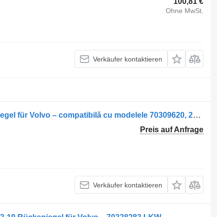
100,81 €
Ohne MwSt.
Verkäufer kontaktieren
Oglindă retrovizoare dreapta Rückspiegel für Volvo – compatibilă cu modelele 70309620, 22212133, 70309627, 20856782, 70303998 LKW
Preis auf Anfrage
Verkäufer kontaktieren