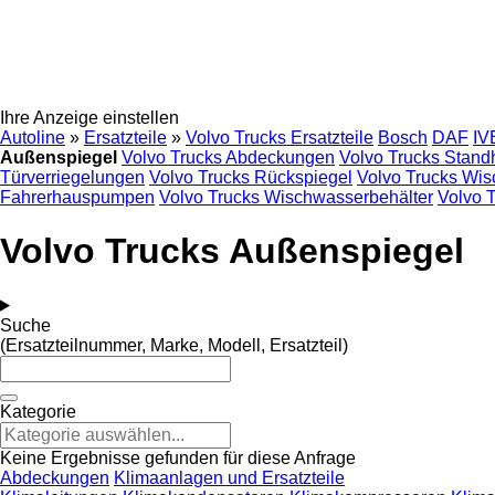
Ihre Anzeige einstellen
Autoline
»
Ersatzteile
»
Volvo Trucks Ersatzteile
Bosch
DAF
IV
Außenspiegel
Volvo Trucks Abdeckungen
Volvo Trucks Stan
Türverriegelungen
Volvo Trucks Rückspiegel
Volvo Trucks Wi
Fahrerhauspumpen
Volvo Trucks Wischwasserbehälter
Volvo 
Volvo Trucks Außenspiegel
Suche
(Ersatzteilnummer, Marke, Modell, Ersatzteil)
Kategorie
Keine Ergebnisse gefunden für diese Anfrage
Abdeckungen
Klimaanlagen und Ersatzteile