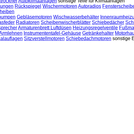
trockner
Autoklimaanlagen
sonstige Teile für Klimaanlagen
lungen
Rückspiegel
Wischermotoren
Autoradios
Fensterscheib
heiben
pumpen
Gebläsemotoren
Wischwasserbehälter
Innenraumheiz
asfeder
Radiatoren
Scheibenwischerblätter
Schiebedächer
Sch
sprecher
Armaturenbrett Luftdüsen
Heizungsregelventile
Fußma
Armlehnen
Instrumententafel-Gehäuse
Getränkehalter
Motorha
alauflagen
Sitzverstellmotoren
Schiebedachmotoren
sonstige 