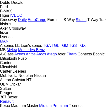
Doblo
Ducato
Ford
F-MAX
Higer
IVECO
Crossway
Daily
EuroCargo
Eurotech
S-Way
Stralis
T-Way
Trak
Irisbus
Axer
Crossway
Irizar
I-series
MAN
A-series
LE
Lion's series
TGA
TGL
TGM
TGS
TGX
MB
Mekra
Mercedes-Benz
A-Class
Actros
Antos
Arocs
Atego
Axor
Citaro
Conecto
Econic
Mitsubishi Fuso
Canter
Mitsubishi
Canter
L-series
Mobilvetta
Neoplan
Nissan
Atleon
Cabstar
NT
OEM
Otokar
Sultan
Peugeot
307
Boxer
Renault
Kerax
Magnum
Master
Midlum
Premium
T-series