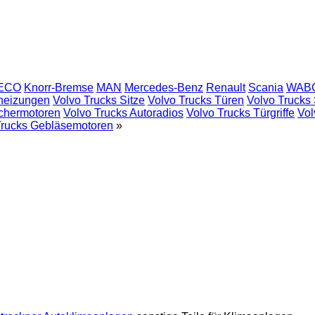
ECO
Knorr-Bremse
MAN
Mercedes-Benz
Renault
Scania
WAB
dheizungen
Volvo Trucks Sitze
Volvo Trucks Türen
Volvo Trucks 
schermotoren
Volvo Trucks Autoradios
Volvo Trucks Türgriffe
Vol
Trucks Gebläsemotoren
»