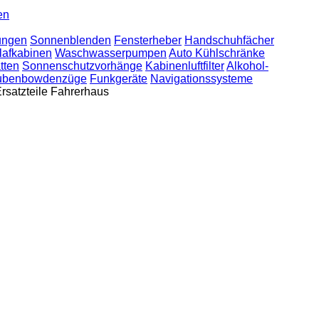
en
ungen
Sonnenblenden
Fensterheber
Handschuhfächer
lafkabinen
Waschwasserpumpen
Auto Kühlschränke
tten
Sonnenschutzvorhänge
Kabinenluftfilter
Alkohol-
ubenbowdenzüge
Funkgeräte
Navigationssysteme
Ersatzteile Fahrerhaus