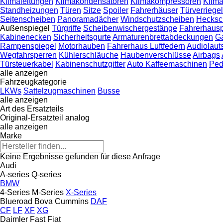
Klimaleitungen
Klimakondensatoren
Klimakompressoren
Klima
Standheizungen
Türen
Sitze
Spoiler
Fahrerhäuser
Türverriege
Seitenscheiben
Panoramadächer
Windschutzscheiben
Hecksc
Außenspiegel
Türgriffe
Scheibenwischergestänge
Fahrerhaus
Kabinenecken
Sicherheitsgurte
Armaturenbrettabdeckungen
G
Rampenspiegel
Motorhauben
Fahrerhaus Luftfedern
Audiolaut
Wegfahrsperren
Kühlerschläuche
Haubenverschlüsse
Airbags
Türsteuerkabel
Kabinenschutzgitter
Auto Kaffeemaschinen
Ped
alle anzeigen
Fahrzeugkategorie
LKWs
Sattelzugmaschinen
Busse
alle anzeigen
Art des Ersatzteils
Original-Ersatzteil
analog
alle anzeigen
Marke
Keine Ergebnisse gefunden für diese Anfrage
Audi
A-series
Q-series
BMW
4-Series
M-Series
X-Series
Blueroad
Bova
Cummins
DAF
CF
LF
XF
XG
Daimler
Fast
Fiat