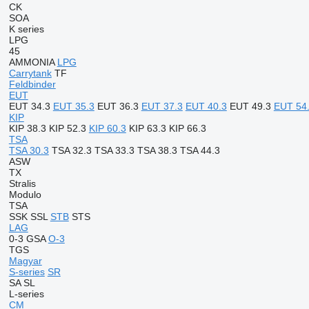
CK
SOA
K series
LPG
45
AMMONIA
LPG
Carrytank
TF
Feldbinder
EUT
EUT 34.3
EUT 35.3
EUT 36.3
EUT 37.3
EUT 40.3
EUT 49.3
EUT 54
KIP
KIP 38.3
KIP 52.3
KIP 60.3
KIP 63.3
KIP 66.3
TSA
TSA 30.3
TSA 32.3
TSA 33.3
TSA 38.3
TSA 44.3
ASW
TX
Stralis
Modulo
TSA
SSK
SSL
STB
STS
LAG
0-3
GSA
O-3
TGS
Magyar
S-series
SR
SA
SL
L-series
CM