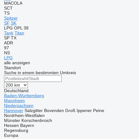
MACOLA
SCT
TS
Spitzer
SF
SK
LPG
OPL 38
Tank
Titan
SP
TX
ADR
97
NS
LPG
alle anzeigen
Standort
Suche in einem bestimmten Umkreis
Deutschland
Baden-Württemberg
Mannheim
Niedersachsen
Hannover
Salzgitter
Bovenden
Groß Ippener
Peine
Nordrhein-Westfalen
Münster
Korschenbroich
Hessen
Bayern
Regensburg
Europa