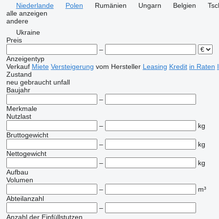
Niederlande
Polen
Rumänien
Ungarn
Belgien
Tsc
alle anzeigen
andere
Ukraine
Preis
–
Anzeigentyp
Verkauf
Miete
Versteigerung
vom Hersteller
Leasing
Kredit
in Raten
Zustand
neu
gebraucht
unfall
Baujahr
–
Merkmale
Nutzlast
–
kg
Bruttogewicht
–
kg
Nettogewicht
–
kg
Aufbau
Volumen
–
m³
Abteilanzahl
–
Anzahl der Einfüllstutzen