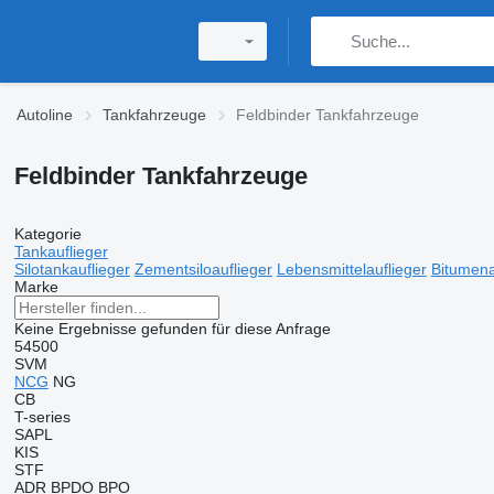
Autoline
Tankfahrzeuge
Feldbinder Tankfahrzeuge
Feldbinder Tankfahrzeuge
Kategorie
Tankauflieger
Silotankauflieger
Zementsiloauflieger
Lebensmittelauflieger
Bitumena
Marke
Keine Ergebnisse gefunden für diese Anfrage
54500
SVM
NCG
NG
CB
T-series
SAPL
KIS
STF
ADR
BPDO
BPO