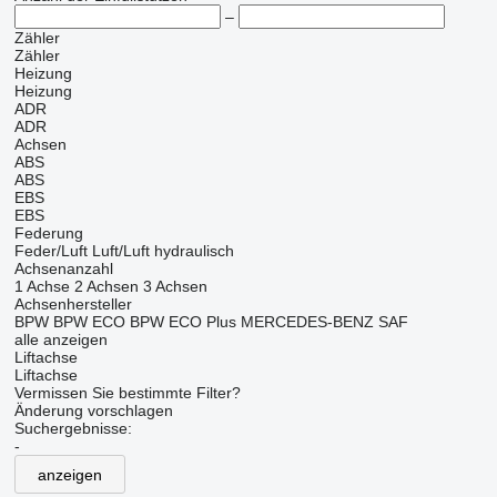
–
Zähler
Zähler
Heizung
Heizung
ADR
ADR
Achsen
ABS
ABS
EBS
EBS
Federung
Feder/Luft
Luft/Luft
hydraulisch
Achsenanzahl
1 Achse
2 Achsen
3 Achsen
Achsenhersteller
BPW
BPW ECO
BPW ECO Plus
MERCEDES-BENZ
SAF
alle anzeigen
Liftachse
Liftachse
Vermissen Sie bestimmte Filter?
Änderung vorschlagen
Suchergebnisse:
-
anzeigen