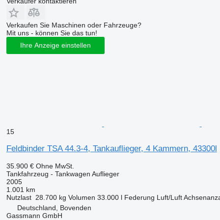
Verkäufer kontaktieren
Verkaufen Sie Maschinen oder Fahrzeuge?
Mit uns - können Sie das tun!
Ihre Anzeige einstellen
15
Feldbinder TSA 44.3-4, Tankauflieger, 4 Kammern, 43300l
35.900 €
Ohne MwSt.
Tankfahrzeug - Tankwagen Auflieger
2005
1.001 km
Nutzlast
28.700 kg
Volumen
33.000 l
Federung
Luft/Luft
Achsenanza
Deutschland, Bovenden
Gassmann GmbH