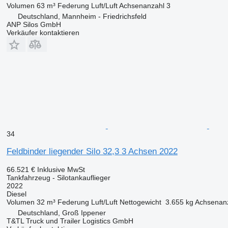
Volumen
63 m³
Federung
Luft/Luft
Achsenanzahl
3
Deutschland, Mannheim - Friedrichsfeld
ANP Silos GmbH
Verkäufer kontaktieren
34
Feldbinder liegender Silo 32,3 3 Achsen 2022
66.521 €
Inklusive MwSt
Tankfahrzeug - Silotankauflieger
2022
Diesel
Volumen
32 m³
Federung
Luft/Luft
Nettogewicht
3.655 kg
Achsenan
Deutschland, Groß Ippener
T&TL Truck und Trailer Logistics GmbH