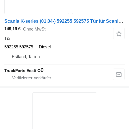
Scania K-series (01.04-) 592255 592575 Tür für Scania K,N,F-series bus (2006-)
149,19 €
Ohne MwSt.
Tür
592255 592575
Diesel
Estland, Tallinn
TruckParts Eesti OÜ