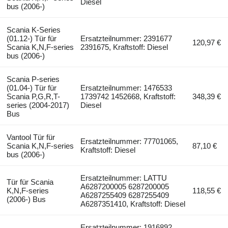
Diesel
bus (2006-)
Scania K-Series
(01.12-) Tür für
Ersatzteilnummer: 2391677
120,97 €
Scania K,N,F-series
2391675, Kraftstoff: Diesel
bus (2006-)
Scania P-series
(01.04-) Tür für
Ersatzteilnummer: 1476533
Scania P,G,R,T-
1739742 1452668, Kraftstoff:
348,39 €
series (2004-2017)
Diesel
Bus
Vantool Tür für
Ersatzteilnummer: 77701065,
Scania K,N,F-series
87,10 €
Kraftstoff: Diesel
bus (2006-)
Ersatzteilnummer: LATTU
Tür für Scania
A6287200005 6287200005
K,N,F-series
118,55 €
A6287255409 6287255409
(2006-) Bus
A6287351410, Kraftstoff: Diesel
Ersatzteilnummer: 1916892