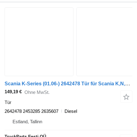
Scania K-Series (01.06-) 2642478 Tür für Scania K,N,F-series bus (2006-)
149,19 €
Ohne MwSt.
Tür
2642478 2453285 2635607
Diesel
Estland, Tallinn
TruckParts Eesti OÜ