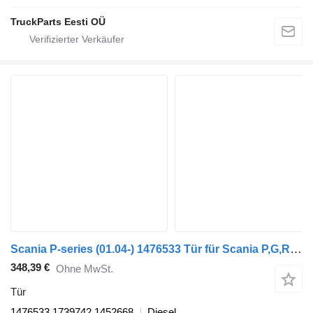
TruckParts Eesti OÜ
Scania P-series (01.04-) 1476533 Tür für Scania P,G,R,T-series (2004-2017) Bus
348,39 €
Ohne MwSt.
Tür
1476533 1739742 1452668
Diesel