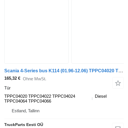
Scania 4-Series bus K114 (01.96-12.06) TPPC04020 Tür für Scania 4-series bus (1995-2006)
165,32 €
Ohne MwSt.
Tür
TPPC04020 TPPC04022 TPPC04024
Diesel
TPPC04064 TPPC04066
Estland, Tallinn
TruckParts Eesti OÜ