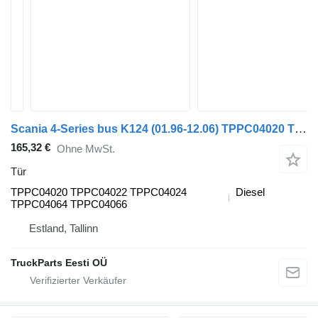
Scania 4-Series bus K124 (01.96-12.06) TPPC04020 Tür für Scania 4-series bus (1995-2006)
165,32 €
Ohne MwSt.
Tür
TPPC04020 TPPC04022 TPPC04024
Diesel
TPPC04064 TPPC04066
Estland, Tallinn
TruckParts Eesti OÜ