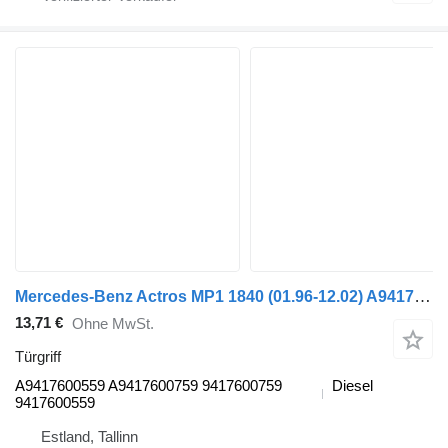
Mercedes-Benz Actros MP1 1840 (01.96-12.02) A9417600559 Türgriff für Mercedes-Benz Actros, Axor MP1, MP2, MP3 (1996-2014) Sattelzugmaschine
13,71 €
Ohne MwSt.
Türgriff
A9417600559 A9417600759 9417600759
Diesel
9417600559
Estland, Tallinn