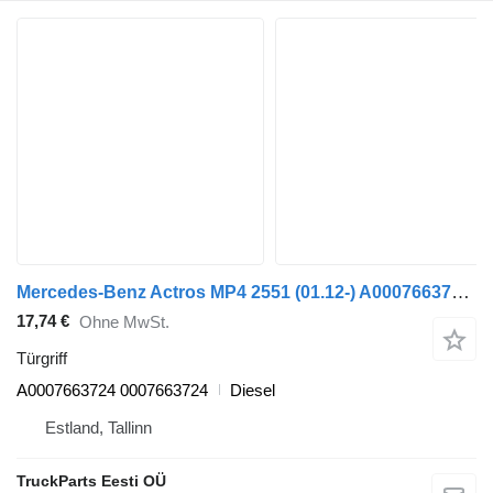
Mercedes-Benz Actros MP4 2551 (01.12-) A0007663724 Türgriff für Mercedes-Benz Actros MP4 Antos Arocs (2012-) Sattelzugmaschine
17,74 €
Ohne MwSt.
Türgriff
A0007663724 0007663724
Diesel
Estland, Tallinn
TruckParts Eesti OÜ