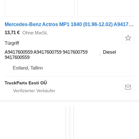
Mercedes-Benz Actros MP1 1840 (01.96-12.02) A9417600559 Türgriff für Mercedes-Benz Actros, Axor MP1, MP2, MP3 (1996-2014) Sattelzugmaschine
13,71 €
Ohne MwSt.
Türgriff
A9417600559 A9417600759 9417600759
Diesel
9417600559
Estland, Tallinn
TruckParts Eesti OÜ