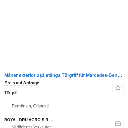
Mâner exterior ușă stânga Türgriff für Mercedes-Benz A9417600459/A9417600659/A9437600159 LKW
Preis auf Anfrage
Türgriff
Rumänien, Cristesti
ROYAL DRU AGRO S.R.L.