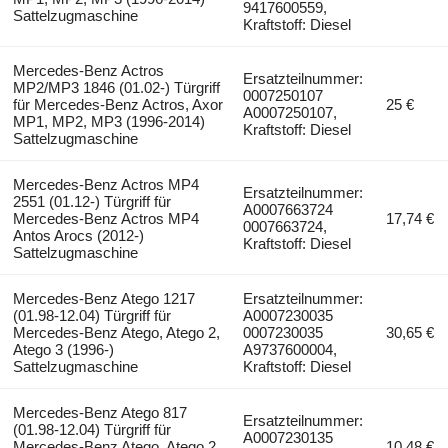
9417600559,
Sattelzugmaschine
Kraftstoff: Diesel
Mercedes-Benz Actros
Ersatzteilnummer:
MP2/MP3 1846 (01.02-) Türgriff
0007250107
für Mercedes-Benz Actros, Axor
25 €
A0007250107,
MP1, MP2, MP3 (1996-2014)
Kraftstoff: Diesel
Sattelzugmaschine
Mercedes-Benz Actros MP4
Ersatzteilnummer:
2551 (01.12-) Türgriff für
A0007663724
Mercedes-Benz Actros MP4
17,74 €
0007663724,
Antos Arocs (2012-)
Kraftstoff: Diesel
Sattelzugmaschine
Mercedes-Benz Atego 1217
Ersatzteilnummer:
(01.98-12.04) Türgriff für
A0007230035
Mercedes-Benz Atego, Atego 2,
0007230035
30,65 €
Atego 3 (1996-)
A9737600004,
Sattelzugmaschine
Kraftstoff: Diesel
Mercedes-Benz Atego 817
Ersatzteilnummer:
(01.98-12.04) Türgriff für
A0007230135
Mercedes-Benz Atego, Atego 2,
10,48 €