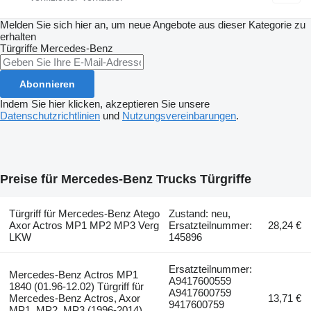
Melden Sie sich hier an, um neue Angebote aus dieser Kategorie zu
erhalten
Türgriffe
Mercedes-Benz
Abonnieren
Indem Sie hier klicken, akzeptieren Sie unsere
Datenschutzrichtlinien
und
Nutzungsvereinbarungen
.
Preise für Mercedes-Benz Trucks Türgriffe
Türgriff für Mercedes-Benz Atego
Zustand: neu,
Axor Actros MP1 MP2 MP3 Verg
Ersatzteilnummer:
28,24 €
LKW
145896
Ersatzteilnummer:
Mercedes-Benz Actros MP1
A9417600559
1840 (01.96-12.02) Türgriff für
A9417600759
Mercedes-Benz Actros, Axor
13,71 €
9417600759
MP1, MP2, MP3 (1996-2014)