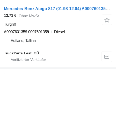
Mercedes-Benz Atego 817 (01.98-12.04) A0007601359 Türgriff für Mercedes-Benz Atego, Atego 2, Atego 3 (1996-) Sattelzugmaschine
13,71 €
Ohne MwSt.
Türgriff
A0007601359 0007601359
Diesel
Estland, Tallinn
TruckParts Eesti OÜ