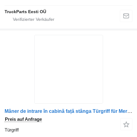
TruckParts Eesti OÜ
Mâner de intrare în cabină față stânga Türgriff für Mercedes-Benz A9408100154 / A9738152236 LKW
Preis auf Anfrage
Türgriff