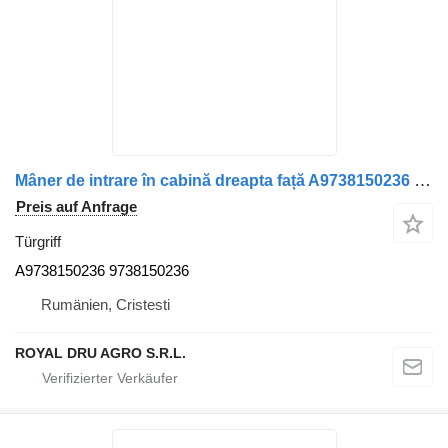
Mâner de intrare în cabină dreapta față A9738150236 Türgriff für Mercedes-Benz LKW
Preis auf Anfrage
Türgriff
A9738150236 9738150236
Rumänien, Cristesti
ROYAL DRU AGRO S.R.L.