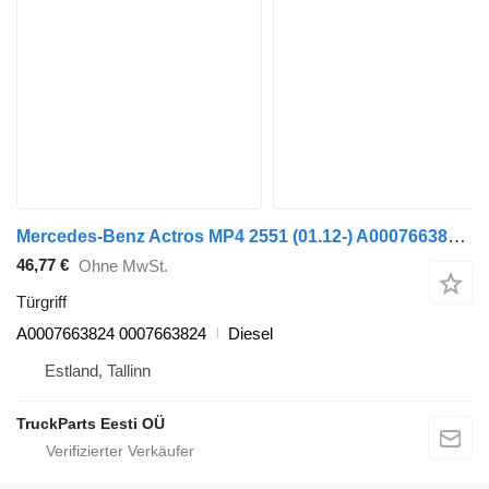
Mercedes-Benz Actros MP4 2551 (01.12-) A0007663824 Türgriff für Mercedes-Benz Actros MP4 Antos Arocs (2012-) Sattelzugmaschine
46,77 €
Ohne MwSt.
Türgriff
A0007663824 0007663824
Diesel
Estland, Tallinn
TruckParts Eesti OÜ