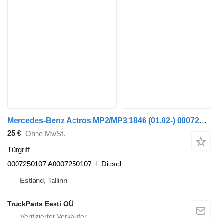
Mercedes-Benz Actros MP2/MP3 1846 (01.02-) 0007250107 Türgriff für Mercedes-Benz Actros, Axor MP1, MP2, MP3 (1996-2014) Sattelzugmaschine
25 €
Ohne MwSt.
Türgriff
0007250107 A0007250107
Diesel
Estland, Tallinn
TruckParts Eesti OÜ