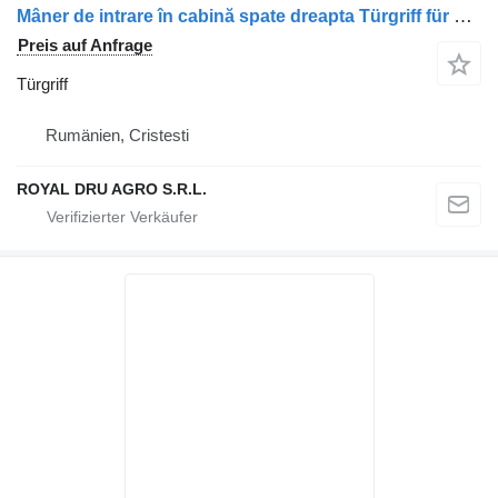
Mâner de intrare în cabină spate dreapta Türgriff für Mercedes-Benz – Cod 9738151736 / A9738151736 / 9738150736 / A9738150736 LKW
Preis auf Anfrage
Türgriff
Rumänien, Cristesti
ROYAL DRU AGRO S.R.L.