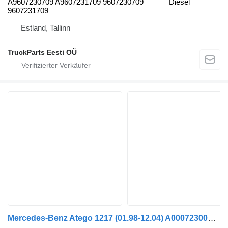
A9607230709 A9607231709 9607230709
Diesel
9607231709
Estland, Tallinn
TruckParts Eesti OÜ
Mercedes-Benz Atego 1217 (01.98-12.04) A0007230035 Türgriff für Mercedes-Benz Atego, Atego 2, Atego 3 (1996-) Sattelzugmaschine