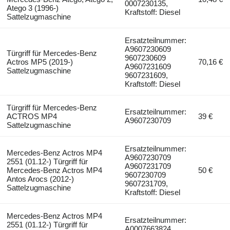
0007230135,
Atego 3 (1996-)
Kraftstoff: Diesel
Sattelzugmaschine
Ersatzteilnummer:
A9607230609
Türgriff für Mercedes-Benz
9607230609
Actros MP5 (2019-)
70,16 €
A9607231609
Sattelzugmaschine
9607231609,
Kraftstoff: Diesel
Türgriff für Mercedes-Benz
Ersatzteilnummer:
ACTROS MP4
39 €
A9607230709
Sattelzugmaschine
Ersatzteilnummer:
Mercedes-Benz Actros MP4
A9607230709
2551 (01.12-) Türgriff für
A9607231709
Mercedes-Benz Actros MP4
50 €
9607230709
Antos Arocs (2012-)
9607231709,
Sattelzugmaschine
Kraftstoff: Diesel
Mercedes-Benz Actros MP4
Ersatzteilnummer:
2551 (01.12-) Türgriff für
A0007663824