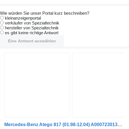
Wie würden Sie unser Portal kurz beschreiben?
kleinanzeigenportal
verkäufer von Spezialtechnik
hersteller von Spezialtechnik
es gibt keine richtige Antwort
Eine Antwort auswählen
Mercedes-Benz Atego 817 (01.98-12.04) A0007230135 Türgriff für Mercedes-Benz Atego, Atego 2, Atego 3 (1996-) Sattelzugmaschine