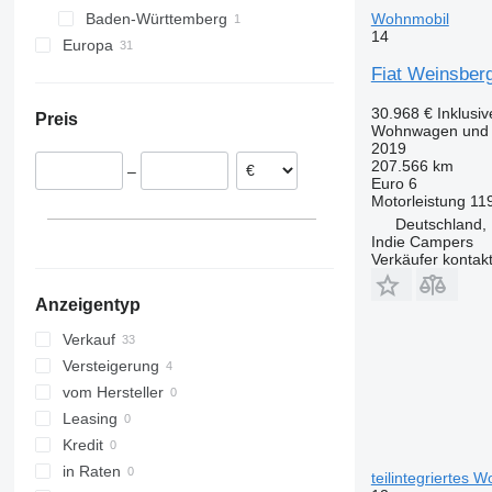
Wohnmobil
Baden-Württemberg
Eschenburg
14
Europa
Stutensee
Tschechien
Fiat Weinsber
Niederlande
30.968 €
Inklusi
Preis
Slowakei
Wohnwagen und W
2019
Polen
207.566 km
–
Belgien
Euro 6
Motorleistung
11
Rumänien
Deutschland, 
Litauen
Indie Campers
Ungarn
Verkäufer kontak
alle anzeigen
Anzeigentyp
Verkauf
Versteigerung
vom Hersteller
Leasing
Kredit
in Raten
teilintegriertes 