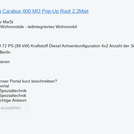
g Carabus 600 MQ Pop-Up Roof 2.2Mjet
ve MwSt
ohnmobile - teilintegriertes Wohnmobil
9.72 PS (88 kW)
Kraftstoff
Diesel
Achsenkonfiguration
4x2
Anzahl der S
Berlin
tieren
nser Portal kurz beschreiben?
ortal
Spezialtechnik
 Spezialtechnik
ichtige Antwort
t auswählen