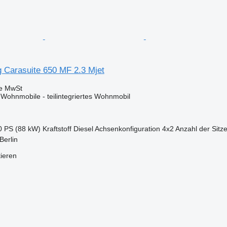
g Carasuite 650 MF 2.3 Mjet
ve MwSt
ohnmobile - teilintegriertes Wohnmobil
0 PS (88 kW)
Kraftstoff
Diesel
Achsenkonfiguration
4x2
Anzahl der Sitz
Berlin
tieren