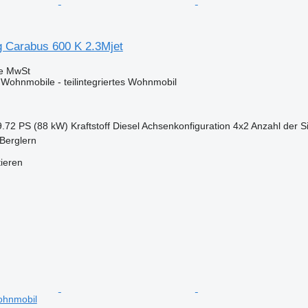
g Carabus 600 K 2.3Mjet
ve MwSt
ohnmobile - teilintegriertes Wohnmobil
9.72 PS (88 kW)
Kraftstoff
Diesel
Achsenkonfiguration
4x2
Anzahl der S
Berglern
tieren
Wohnmobil