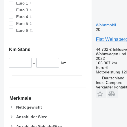
Euro 1
Euro 3
Euro 4
Euro 5
Wohnmobil
20
Euro 6
Fiat Weinsber
Km-Stand
44.732 €
Inklusi
Wohnwagen und W
2022
–
km
105.907 km
Euro 6
Motorleistung
12
Deutschland, 
Indie Campers
Verkäufer kontak
Merkmale
Nettogewicht
Anzahl der Sitze
Anzahl der Schlafplätze