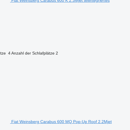
Fiat Weinsberg Carabus 600 K 2.3Mjet teilintegriertes
itze
4
Anzahl der Schlafplätze
2
Fiat Weinsberg Carabus 600 MQ Pop-Up Roof 2.2Mjet