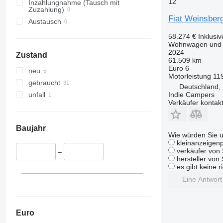
12
Inzahlungnahme (Tausch mit
Zuzahlung)
Fiat Weinsber
Austausch
58.274 €
Inklusi
Wohnwagen und W
2024
Zustand
61.509 km
Euro 6
neu
Motorleistung
11
gebraucht
Deutschland, 
Indie Campers
unfall
Verkäufer kontak
Baujahr
Wie würden Sie u
kleinanzeigenp
verkäufer von 
–
hersteller von
es gibt keine r
Eine Antwor
Euro