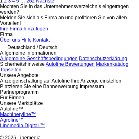
1
2
3
4
5
…
262
Nächste
Möchten Sie in das Unternehmensverzeichnis eingetragen
werden?
Melden Sie sich als Firma an und profitieren Sie von allen
Vorteilen!
Ihre Firma hinzufügen
Firma
Über uns
Hilfe
Kontakt
Deutschland / Deutsch
Allgemeine Informationen
Allgemeine Geschäftsbedingungen
Datenschutzerklärung
Sicherheitshinweise
Autoline Bewertungen
Markenkatalog
Topseiten
Unsere Angebote
Anzeigenschaltung auf Autoline
Ihre Anzeige einstellen
Platzieren Sie eine Bannerwerbung
Impressum
Partnerprogramm
Für Firmen
Unsere Marktplätze
Autoline™
Machineryline™
Agroline™
Linemedia Digital ™
© 2026 Linemedia