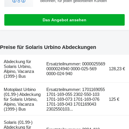
belohnen, für jeden geworbenen Kunden
Das Angebot ansehen
Preise für Solaris Urbino Abdeckungen
Abdeckung für
Ersatzteilnummer: 0000025569
Solaris Urbino,
0000024940 0000-025-569
128,23 €
Alpino, Vacanza
0000-024-940
(1999-) Bus
Motoplast Urbino
Ersatzteilnummer: 1701169055
(01.99-) Abdeckung
1701-169-055 2302-550-103
für Solaris Urbino,
1701-169-073 1701-169-076
125 €
Alpino, Vacanza
1701-169-043 1701169043
(1999-) Bus
2302550103...
Solaris (01.99-)
Abdeckung für