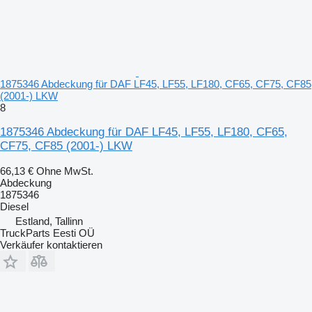
1875346 Abdeckung für DAF LF45, LF55, LF180, CF65, CF75, CF85
(2001-) LKW
8
1875346 Abdeckung für DAF LF45, LF55, LF180, CF65,
CF75, CF85 (2001-) LKW
66,13 €
Ohne MwSt.
Abdeckung
1875346
Diesel
Estland, Tallinn
TruckParts Eesti OÜ
Verkäufer kontaktieren