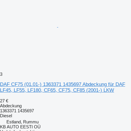
3
DAF CF75 (01.01-) 1363371 1435697 Abdeckung für DAF
LF45, LF55, LF180, CF65, CF75, CF85 (2001-) LKW
27 €
Abdeckung
1363371 1435697
Diesel
Estland, Rummu
KB AUTO EESTI OÜ