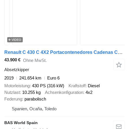
VIDEO
Renault C 430 C 4X2 Portacontenedores Cadenas Cambio Automático Euro 6
43.900 €
Ohne MwSt.
Absetzkipper
2019
241.654 km
Euro 6
Motorleistung
430 PS (316 kW)
Kraftstoff
Diesel
Nutzlast
10.255 kg
Achsenkonfiguration
4x2
Federung
parabolisch
Spanien, Ocaña, Toledo
BAS World Spain