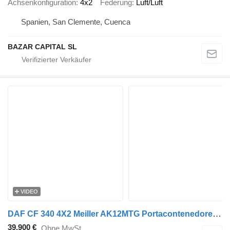
Achsenkonfiguration
4x2
Federung
Luft/Luft
Spanien, San Clemente, Cuenca
BAZAR CAPITAL SL
VIDEO
DAF CF 340 4X2 Meiller AK12MTG Portacontenedores Cambio Automático E
39.900 €
Ohne MwSt.