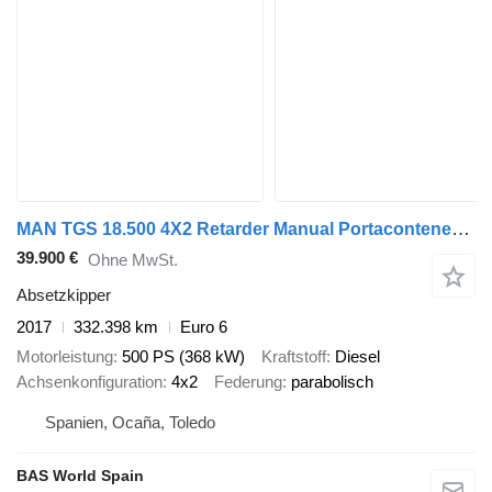
MAN TGS 18.500 4X2 Retarder Manual Portacontenedores Euro 6
39.900 €
Ohne MwSt.
Absetzkipper
2017
332.398 km
Euro 6
Motorleistung
500 PS (368 kW)
Kraftstoff
Diesel
Achsenkonfiguration
4x2
Federung
parabolisch
Spanien, Ocaña, Toledo
BAS World Spain