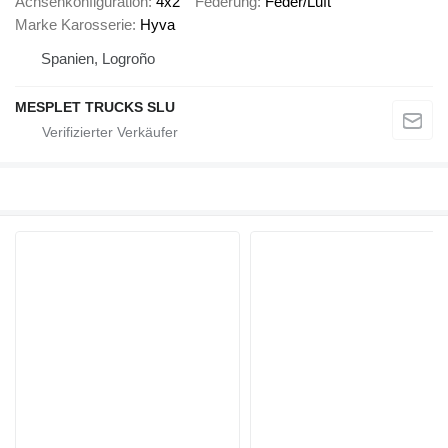
Achsenkonfiguration
4x2
Federung
Feder/Luft
Marke Karosserie
Hyva
Spanien, Logroño
MESPLET TRUCKS SLU