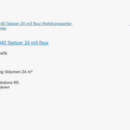
rter
0 Spitzer 24 m3 flour
wSt.
kg
Volumen
24 m³
utions Kft.
tieren