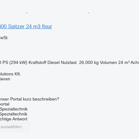
0 Spitzer 24 m3 flour
wSt.
0 PS (294 kW)
Kraftstoff
Diesel
Nutzlast
26.000 kg
Volumen
24 m³
Achs
utions Kft.
tieren
nser Portal kurz beschreiben?
ortal
Spezialtechnik
 Spezialtechnik
ichtige Antwort
t auswählen