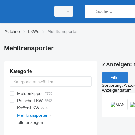
Autoline
LKWs
Mehltransporter
Mehltransporter
7 Anzeigen:
Kategorie
Filter
Sortierung
:
Anze
Anzeigendatum
T
Muldenkipper
Pritsche LKW
Koffer-LKW
Mehltransporter
alle anzeigen