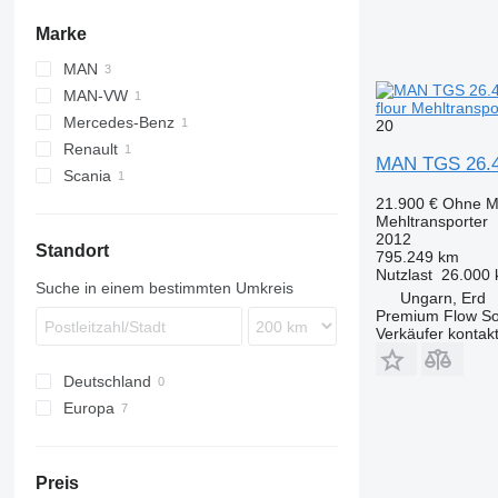
Marke
MAN
MAN-VW
TGS
flour Mehltranspo
Mercedes-Benz
20
Renault
MAN TGS 26.44
Scania
Premium
21.900 €
Ohne M
Mehltransporter
2012
Standort
795.249 km
Nutzlast
26.000 
Suche in einem bestimmten Umkreis
Ungarn, Erd
Premium Flow Sol
Verkäufer kontak
Deutschland
Europa
Portugal
Ungarn
Preis
Rumänien