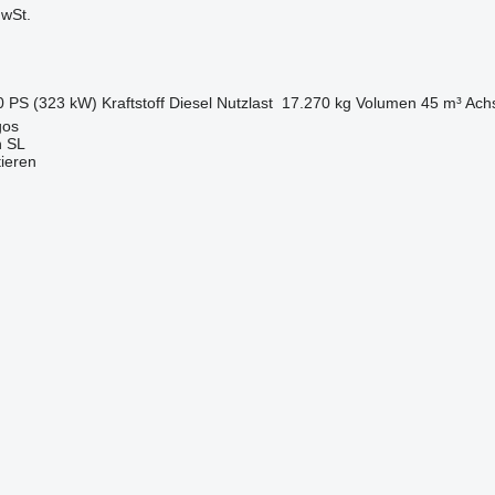
wSt.
0 PS (323 kW)
Kraftstoff
Diesel
Nutzlast
17.270 kg
Volumen
45 m³
Achs
gos
n SL
tieren