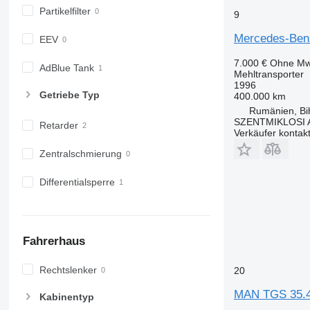
Partikelfilter
9
Mercedes-Benz
EEV
7.000 €
Ohne Mw
AdBlue Tank
Mehltransporter
1996
Getriebe Typ
400.000 km
Rumänien, Bi
SZENTMIKLOSI 
Retarder
Verkäufer kontak
Zentralschmierung
Differentialsperre
Fahrerhaus
Rechtslenker
20
MAN TGS 35.
Kabinentyp