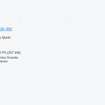
26-350
ve MwSt
0 PS (257 kW)
rinha Grande
tieren