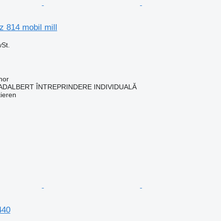
 814 mobil mill
St.
hor
ADALBERT ÎNTREPRINDERE INDIVIDUALĂ
tieren
440