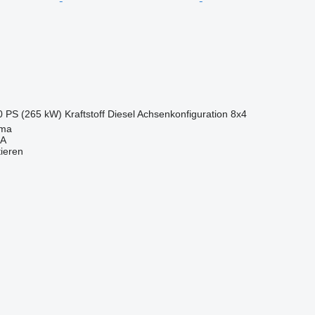
0 PS (265 kW)
Kraftstoff
Diesel
Achsenkonfiguration
8x4
ima
SA
tieren