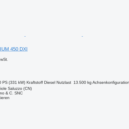
IUM 450 DXI
wSt.
0 PS (331 kW)
Kraftstoff
Diesel
Nutzlast
13.500 kg
Achsenkonfiguratio
gliole Saluzzo (CN)
lmo & C. SNC
tieren