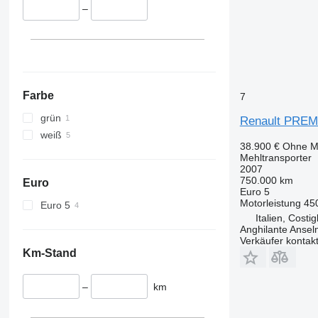
–
Farbe
7
grün
Renault PREM
weiß
38.900 €
Ohne M
Mehltransporter
2007
750.000 km
Euro
Euro 5
Motorleistung
45
Euro 5
Italien, Costi
Anghilante Anse
Verkäufer kontak
Km-Stand
–
km