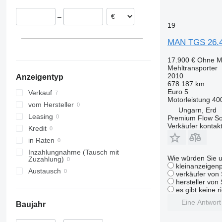
Italien
–
Spanien
19
MAN TGS 26.40
17.900 €
Ohne M
Mehltransporter
2010
Anzeigentyp
678.187 km
Euro 5
Verkauf
Motorleistung
40
vom Hersteller
Ungarn, Erd
Leasing
Premium Flow Sol
Verkäufer kontak
Kredit
in Raten
Inzahlungnahme (Tausch mit
Wie würden Sie u
Zuzahlung)
kleinanzeigenp
Austausch
verkäufer von 
hersteller von
es gibt keine r
Eine Antwor
Baujahr