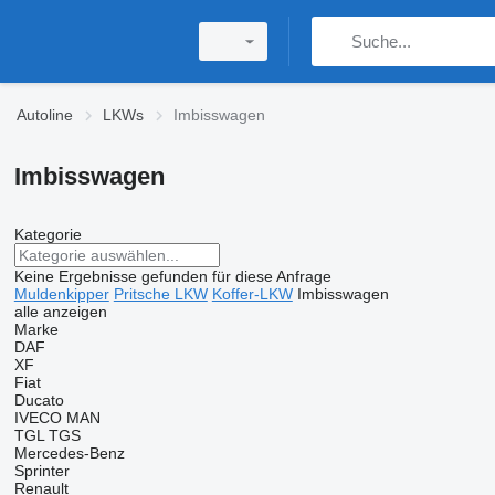
Autoline
LKWs
Imbisswagen
Imbisswagen
Kategorie
Keine Ergebnisse gefunden für diese Anfrage
Muldenkipper
Pritsche LKW
Koffer-LKW
Imbisswagen
alle anzeigen
Marke
DAF
XF
Fiat
Ducato
IVECO
MAN
TGL
TGS
Mercedes-Benz
Sprinter
Renault