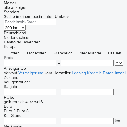
Master
alle anzeigen
Standort
Suche in einem bestimmten Umkreis
Deutschland
Niedersachsen
Hannover
Bovenden
Europa
Polen
Tschechien
Frankreich
Niederlande
Litauen
Preis
–
Anzeigentyp
Verkauf
Versteigerung
vom Hersteller
Leasing
Kredit
in Raten
Inzahl
Zustand
neu
gebraucht
Baujahr
–
Farbe
gelb
rot
schwarz
weiß
Euro
Euro 2
Euro 5
Km-Stand
–
km
Merkmale