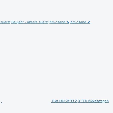
 zuerst
Baujahr - älteste zuerst
Km-Stand ⬊
Km-Stand ⬈
Fiat DUCATO 2,3 TDI Imbisswagen