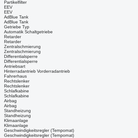
Partikelfilter
EEV
EEV
AdBlue Tank
AdBlue Tank
Getriebe Typ
Automatik
Schaltgetriebe
Retarder
Retarder
Zentralschmierung
Zentralschmierung
Differentialsperre
Differentialsperre
Antriebsart
Hinterradantrieb
Vorderradantrieb
Fahrerhaus
Rechtslenker
Rechtslenker
Schlafkabine
Schlafkabine
Airbag
Airbag
Standheizung
Standheizung
Klimaanlage
Klimaanlage
Geschwindigkeitsregler (Tempomat)
Geschwindigkeitsregler (Tempomat)