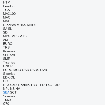
HTM
Eurolohr
TGA
MAX100
MAC
MNL
G-series
MHKS
MHPS
SA
SL
SD
MPG
MPS
MTS
AM
EURO
TRS
K-series
SPL
SVF
SMR
T-series
ONCR
EURO
MCO
OSD
OSDS
OVB
S-series
EDK
OL
OGT
ET3
SXD
T-series
TBD
TPD
TXC
TXD
NPL
NS
NV
SBA
SCT
S-series
T669
C70