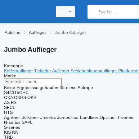
Autoline
Auflieger
Jumbo Auflieger
Jumbo Auflieger
Kategorie
Kofferauflieger
Tieflader Auflieger
Schiebeplanenauflieger
Plattforme
Marke
Keine Ergebnisse gefunden für diese Anfrage
S44315CHC
OKA
OKHS
OKS
AS
PS
SFCL
HTS
Agriliner
Bulkliner
C-series
Jumboliner
Landliner
Optiliner
T-series
N-series
SAPL
S-series
KIS
NN
TRB