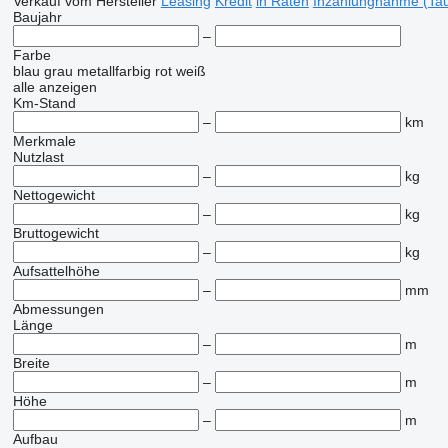
Verkauf
vom Hersteller
Leasing
Kredit
in Raten
Inzahlungnahme (Tau
Baujahr
–
Farbe
blau
grau
metallfarbig
rot
weiß
alle anzeigen
Km-Stand
–
km
Merkmale
Nutzlast
–
kg
Nettogewicht
–
kg
Bruttogewicht
–
kg
Aufsattelhöhe
–
mm
Abmessungen
Länge
–
m
Breite
–
m
Höhe
–
m
Aufbau