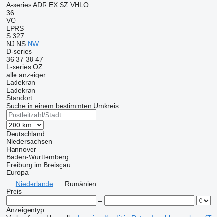
A-series
ADR
EX
SZ
VHLO
36
VO
LPRS
S 327
NJ
NS
NW
D-series
36
37
38
47
L-series
OZ
alle anzeigen
Ladekran
Ladekran
Standort
Suche in einem bestimmten Umkreis
Deutschland
Niedersachsen
Hannover
Baden-Württemberg
Freiburg im Breisgau
Europa
Niederlande
Rumänien
Preis
–
Anzeigentyp