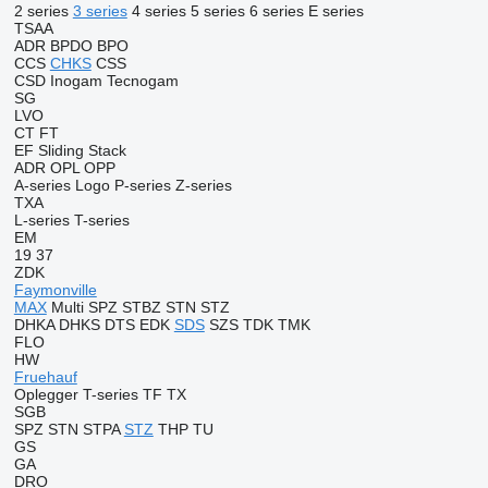
2 series
3 series
4 series
5 series
6 series
E series
TSAA
ADR
BPDO
BPO
CCS
CHKS
CSS
CSD
Inogam
Tecnogam
SG
LVO
CT
FT
EF
Sliding
Stack
ADR
OPL
OPP
A-series
Logo
P-series
Z-series
TXA
L-series
T-series
EM
19
37
ZDK
Faymonville
MAX
Multi
SPZ
STBZ
STN
STZ
DHKA
DHKS
DTS
EDK
SDS
SZS
TDK
TMK
FLO
HW
Fruehauf
Oplegger
T-series
TF
TX
SGB
SPZ
STN
STPA
STZ
THP
TU
GS
GA
DRO