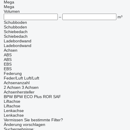
Mega
Mega
Volumen
–
m³
Schubboden
Schubboden
Schiebedach
Schiebedach
Ladebordwand
Ladebordwand
Achsen
ABS
ABS
EBS
EBS
Federung
Feder/Luft
Luft/Luft
Achsenanzahl
2 Achsen
3 Achsen
Achsenhersteller
BPW
BPW ECO Plus
ROR
SAF
Liftachse
Liftachse
Lenkachse
Lenkachse
Vermissen Sie bestimmte Filter?
Änderung vorschlagen
Suchergebnisse: