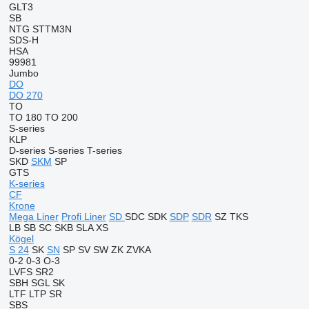
GLT3
SB
NTG
STTM3N
SDS-H
HSA
99981
Jumbo
DO
DO 270
TO
TO 180
TO 200
S-series
KLP
D-series
S-series
T-series
SKD
SKM
SP
GTS
K-series
CF
Krone
Mega Liner
Profi Liner
SD
SDC
SDK
SDP
SDR
SZ
TKS
LB
SB
SC
SKB
SLA
XS
Kögel
S 24
SK
SN
SP
SV
SW
ZK
ZVKA
0-2
0-3
O-3
LVFS
SR2
SBH
SGL
SK
LTF
LTP
SR
SBS