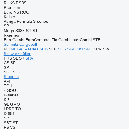
RHKS
RSBS
Premium
Euro
NS
ROC
Kaiser
Auriga
Formula
S-series
SP
Mega
S338
SR
ST
R-series
EuroCombi
EuroCompact
FlatCombi
InterCombi
STB
Schmitz Cargobull
KO
MEGA
S-series
SCB
SCF
SCS
SGF
SKI
SKO
SPR
SW
Schwarzmüller
HKS
S1
SK
SPA
CS
SF
SP
SGL
SLG
S-series
AM
TCH
4.SOU
F-series
KP
GL
GMO
LPRS
TO
D 651
SP
SBT
ST
FS
VS