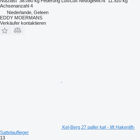
Nutzlast
38.080 kg
Federung
Luft/Luft
Nettogewicht
11.920 kg
Achsenanzahl
4
Niederlande, Geleen
EDDY MOERMANS
Verkäufer kontaktieren
Kel-Berg 27 paller køl - lift Hakenlift-
Sattelauflieger
13