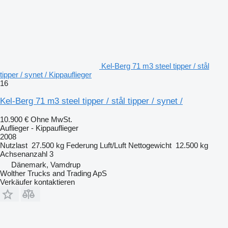
Kel-Berg 71 m3 steel tipper / stål
tipper / synet / Kippauflieger
16
Kel-Berg 71 m3 steel tipper / stål tipper / synet /
10.900 €
Ohne MwSt.
Auflieger - Kippauflieger
2008
Nutzlast
27.500 kg
Federung
Luft/Luft
Nettogewicht
12.500 kg
Achsenanzahl
3
Dänemark, Vamdrup
Wolther Trucks and Trading ApS
Verkäufer kontaktieren