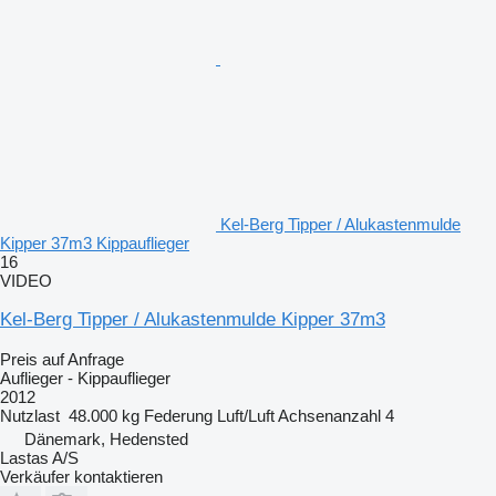
Kel-Berg Tipper / Alukastenmulde
Kipper 37m3 Kippauflieger
16
VIDEO
Kel-Berg Tipper / Alukastenmulde Kipper 37m3
Preis auf Anfrage
Auflieger - Kippauflieger
2012
Nutzlast
48.000 kg
Federung
Luft/Luft
Achsenanzahl
4
Dänemark, Hedensted
Lastas A/S
Verkäufer kontaktieren