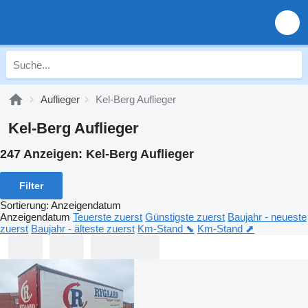
Auflieger
Kel-Berg Auflieger
Kel-Berg Auflieger
247 Anzeigen:
Kel-Berg Auflieger
Filter
Sortierung
:
Anzeigendatum
Anzeigendatum
Teuerste zuerst
Günstigste zuerst
Baujahr - neueste
zuerst
Baujahr - älteste zuerst
Km-Stand ⬊
Km-Stand ⬈