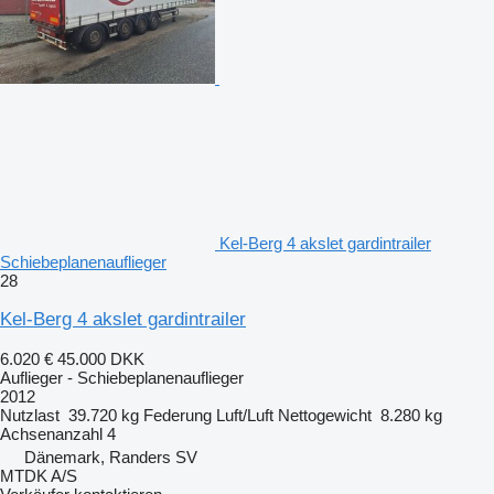
Kel-Berg 4 akslet gardintrailer
Schiebeplanenauflieger
28
Kel-Berg 4 akslet gardintrailer
6.020 €
45.000 DKK
Auflieger - Schiebeplanenauflieger
2012
Nutzlast
39.720 kg
Federung
Luft/Luft
Nettogewicht
8.280 kg
Achsenanzahl
4
Dänemark, Randers SV
MTDK A/S