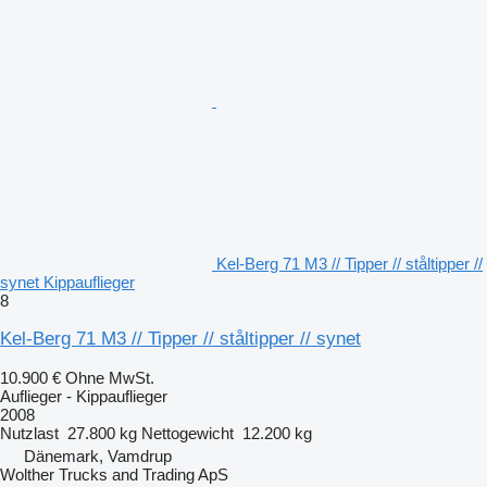
Kel-Berg 71 M3 // Tipper // ståltipper //
synet Kippauflieger
8
Kel-Berg 71 M3 // Tipper // ståltipper // synet
10.900 €
Ohne MwSt.
Auflieger - Kippauflieger
2008
Nutzlast
27.800 kg
Nettogewicht
12.200 kg
Dänemark, Vamdrup
Wolther Trucks and Trading ApS