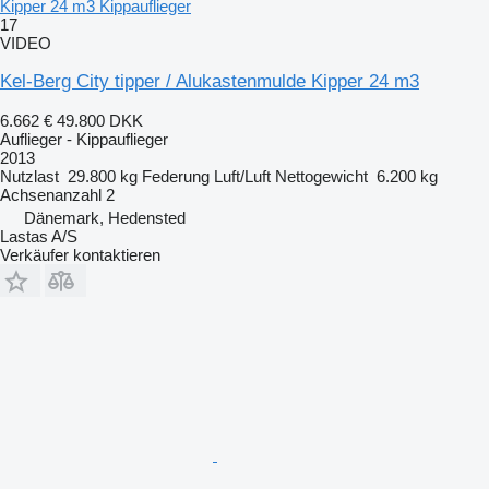
Kipper 24 m3 Kippauflieger
17
VIDEO
Kel-Berg City tipper / Alukastenmulde Kipper 24 m3
6.662 €
49.800 DKK
Auflieger - Kippauflieger
2013
Nutzlast
29.800 kg
Federung
Luft/Luft
Nettogewicht
6.200 kg
Achsenanzahl
2
Dänemark, Hedensted
Lastas A/S
Verkäufer kontaktieren