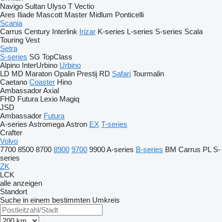
Navigo
Sultan
Ulyso T
Vectio
Ares
Iliade
Mascott
Master
Midlum
Ponticelli
Scania
Carrus
Century
Interlink
Irizar
K-series
L-series
S-series
Scala
Touring
Vest
Setra
S-series
SG
TopClass
Alpino
InterUrbino
Urbino
LD
MD
Maraton
Opalin
Prestij
RD
Safari
Tourmalin
Caetano
Coaster
Hino
Ambassador
Axial
FHD
Futura
Lexio
Magiq
JSD
Ambassador
Futura
A-series
Astromega
Astron
EX
T-series
Crafter
Volvo
7700
8500
8700
8900
9700
9900
A-series
B-series
BM
Carrus
PL
S-
series
ZK
LCK
alle anzeigen
Standort
Suche in einem bestimmten Umkreis