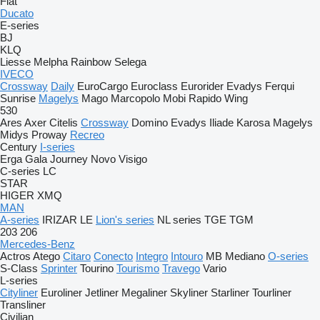
Fiat
Ducato
E-series
BJ
KLQ
Liesse
Melpha
Rainbow
Selega
IVECO
Crossway
Daily
EuroCargo
Euroclass
Eurorider
Evadys
Ferqui
Sunrise
Magelys
Mago
Marcopolo
Mobi
Rapido
Wing
530
Ares
Axer
Citelis
Crossway
Domino
Evadys
Iliade
Karosa
Magelys
Midys
Proway
Recreo
Century
I-series
Erga
Gala
Journey
Novo
Visigo
C-series
LC
STAR
HIGER
XMQ
MAN
A-series
IRIZAR
LE
Lion's series
NL series
TGE
TGM
203
206
Mercedes-Benz
Actros
Atego
Citaro
Conecto
Integro
Intouro
MB
Mediano
O-series
S-Class
Sprinter
Tourino
Tourismo
Travego
Vario
L-series
Cityliner
Euroliner
Jetliner
Megaliner
Skyliner
Starliner
Tourliner
Transliner
Civilian