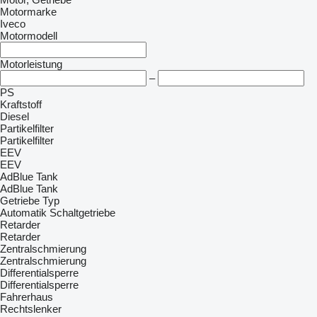
Motormarke
Iveco
Motormodell
Motorleistung
–
PS
Kraftstoff
Diesel
Partikelfilter
Partikelfilter
EEV
EEV
AdBlue Tank
AdBlue Tank
Getriebe Typ
Automatik
Schaltgetriebe
Retarder
Retarder
Zentralschmierung
Zentralschmierung
Differentialsperre
Differentialsperre
Fahrerhaus
Rechtslenker