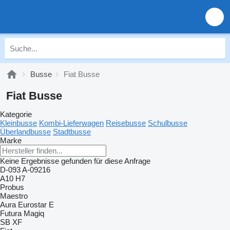
Busse
Fiat Busse
Fiat Busse
Kategorie
Kleinbusse
Kombi-Lieferwagen
Reisebusse
Schulbusse
Überlandbusse
Stadtbusse
Marke
Keine Ergebnisse gefunden für diese Anfrage
D-093
A-09216
A10
H7
Probus
Maestro
Aura
Eurostar E
Futura
Magiq
SB
XF