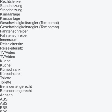
Rechtslenker
Standheizung
Standheizung
Klimaanlage
Klimaanlage
Geschwindigkeitsregler (Tempomat)
Geschwindigkeitsregler (Tempomat)
Fahrtenschreiber
Fahrtenschreiber
Innenraum
Reiseleitersitz
Reiseleitersitz
TV/Video
TV/Video
Küche
Küche
Kühlschrank
Kühlschrank
Toilette
Toilette
Behindertengerecht
Behindertengerecht
Achsen
ABS
ABS
EBS
EBS