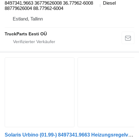
8497341.9663 36779626008 36.77962-6008
Diesel
88779626004 88.77962-6004
Estland, Tallinn
TruckParts Eesti OÜ
Solaris Urbino (01.99-) 8497341.9663 Heizungsregelventil für Solaris Urbino, Alpino, Vacanza (1999-) Bus