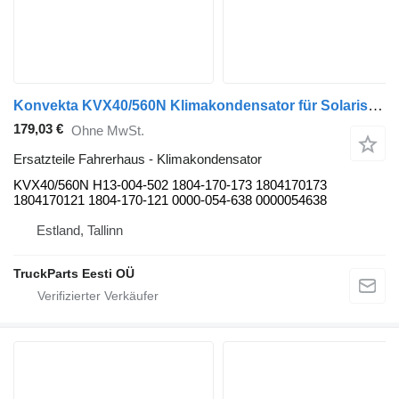
Konvekta KVX40/560N Klimakondensator für Solaris Urbino, Alpino, Vacanza (1999-) Bus
179,03 €
Ohne MwSt.
Ersatzteile Fahrerhaus - Klimakondensator
KVX40/560N H13-004-502 1804-170-173 1804170173
1804170121 1804-170-121 0000-054-638 0000054638
Estland, Tallinn
TruckParts Eesti OÜ