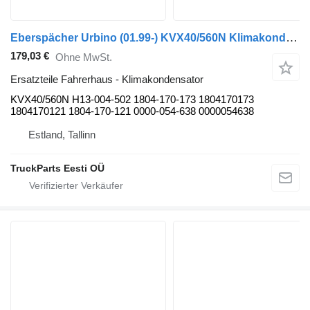
Eberspächer Urbino (01.99-) KVX40/560N Klimakondensator für Solaris Urbino, Alpino, Vacanza (1999-) Bus
179,03 €
Ohne MwSt.
Ersatzteile Fahrerhaus - Klimakondensator
KVX40/560N H13-004-502 1804-170-173 1804170173
1804170121 1804-170-121 0000-054-638 0000054638
Estland, Tallinn
TruckParts Eesti OÜ