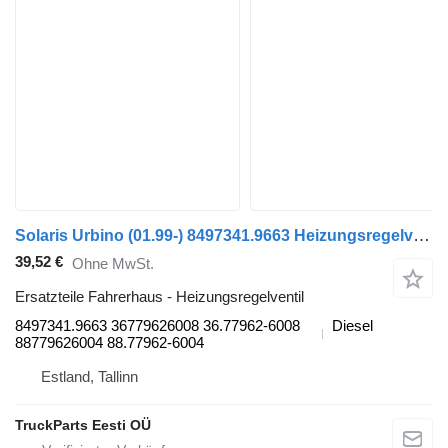
Solaris Urbino (01.99-) 8497341.9663 Heizungsregelventil für Solaris Urbino, Alpino, Vacanza (1999-) Bus
39,52 €
Ohne MwSt.
Ersatzteile Fahrerhaus - Heizungsregelventil
8497341.9663 36779626008 36.77962-6008
Diesel
88779626004 88.77962-6004
Estland, Tallinn
TruckParts Eesti OÜ