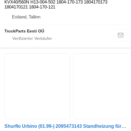
KVX40/560N H13-004-502 1804-170-173 1804170173
1804170121 1804-170-121
Estland, Tallinn
TruckParts Eesti OÜ
Shurflo Urbino (01.99-) 2095473143 Standheizung für Solaris Urbino, Alpino, Vacanza (1999-) Bus