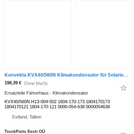
Konvekta KVX40/560N Klimakondensator für Solaris Urbino, Alpino, Vacanza (1999-) Bus
198,39 €
Ohne MwSt.
Ersatzteile Fahrerhaus - Klimakondensator
KVX40/560N H13-004-502 1804-170-173 1804170173
1804170121 1804-170-121 0000-054-638 0000054638
Estland, Tallinn
TruckParts Eesti OÜ