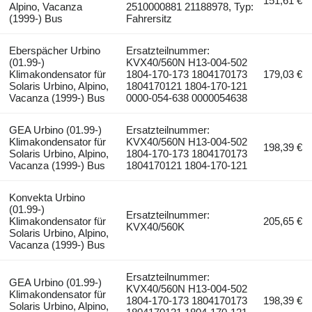
151,61 €
Alpino, Vacanza
2510000881 21188978, Typ:
(1999-) Bus
Fahrersitz
Eberspächer Urbino
Ersatzteilnummer:
(01.99-)
KVX40/560N H13-004-502
Klimakondensator für
1804-170-173 1804170173
179,03 €
Solaris Urbino, Alpino,
1804170121 1804-170-121
Vacanza (1999-) Bus
0000-054-638 0000054638
GEA Urbino (01.99-)
Ersatzteilnummer:
Klimakondensator für
KVX40/560N H13-004-502
198,39 €
Solaris Urbino, Alpino,
1804-170-173 1804170173
Vacanza (1999-) Bus
1804170121 1804-170-121
Konvekta Urbino
(01.99-)
Ersatzteilnummer:
Klimakondensator für
205,65 €
KVX40/560K
Solaris Urbino, Alpino,
Vacanza (1999-) Bus
Ersatzteilnummer:
GEA Urbino (01.99-)
KVX40/560N H13-004-502
Klimakondensator für
1804-170-173 1804170173
198,39 €
Solaris Urbino, Alpino,