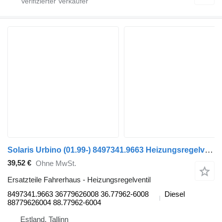
Solaris Urbino (01.99-) 8497341.9663 Heizungsregelventil für Solaris Urbino, Alpino, Vacanza (1999-) Bus
39,52 €
Ohne MwSt.
Ersatzteile Fahrerhaus - Heizungsregelventil
8497341.9663 36779626008 36.77962-6008
Diesel
88779626004 88.77962-6004
Estland, Tallinn