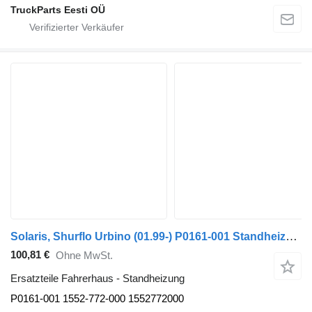
TruckParts Eesti OÜ
Solaris, Shurflo Urbino (01.99-) P0161-001 Standheizung für Solaris Urbino, Alpino, Vacanza (1999-) Bus
100,81 €
Ohne MwSt.
Ersatzteile Fahrerhaus - Standheizung
P0161-001 1552-772-000 1552772000