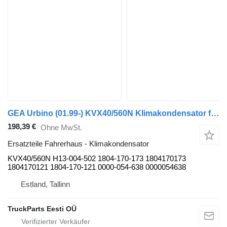
GEA Urbino (01.99-) KVX40/560N Klimakondensator für Solaris Urbino, Alpino, Vacanza (1999-) Bus
198,39 €
Ohne MwSt.
Ersatzteile Fahrerhaus - Klimakondensator
KVX40/560N H13-004-502 1804-170-173 1804170173
1804170121 1804-170-121 0000-054-638 0000054638
Estland, Tallinn
TruckParts Eesti OÜ