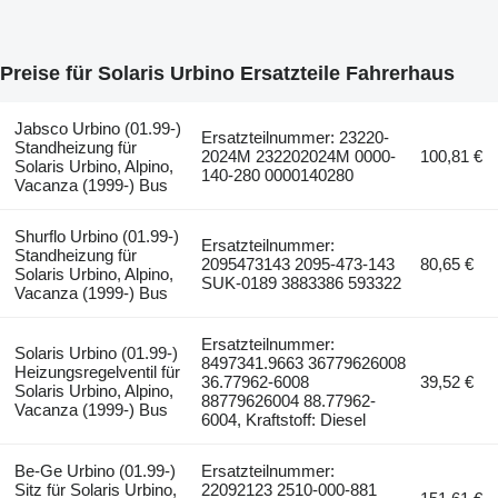
Preise für Solaris Urbino Ersatzteile Fahrerhaus
Jabsco Urbino (01.99-)
Ersatzteilnummer: 23220-
Standheizung für
2024M 232202024M 0000-
100,81 €
Solaris Urbino, Alpino,
140-280 0000140280
Vacanza (1999-) Bus
Shurflo Urbino (01.99-)
Ersatzteilnummer:
Standheizung für
2095473143 2095-473-143
80,65 €
Solaris Urbino, Alpino,
SUK-0189 3883386 593322
Vacanza (1999-) Bus
Ersatzteilnummer:
Solaris Urbino (01.99-)
8497341.9663 36779626008
Heizungsregelventil für
36.77962-6008
39,52 €
Solaris Urbino, Alpino,
88779626004 88.77962-
Vacanza (1999-) Bus
6004, Kraftstoff: Diesel
Be-Ge Urbino (01.99-)
Ersatzteilnummer:
Sitz für Solaris Urbino,
22092123 2510-000-881