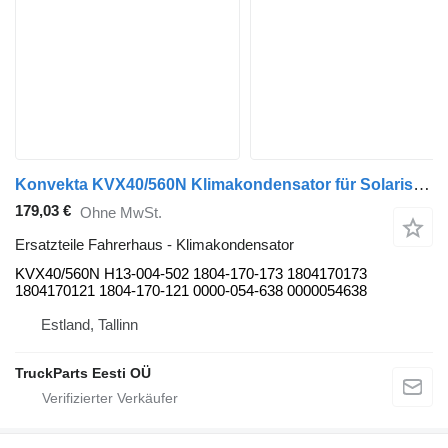
Konvekta KVX40/560N Klimakondensator für Solaris Urbino, Alpino, Vacanza (1999-) Bus
179,03 €
Ohne MwSt.
Ersatzteile Fahrerhaus - Klimakondensator
KVX40/560N H13-004-502 1804-170-173 1804170173
1804170121 1804-170-121 0000-054-638 0000054638
Estland, Tallinn
TruckParts Eesti OÜ