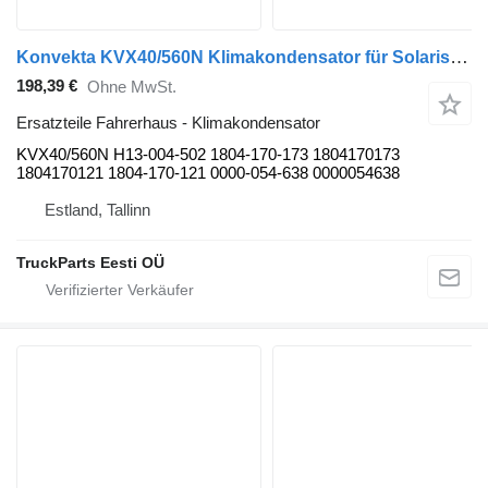
Konvekta KVX40/560N Klimakondensator für Solaris Urbino, Alpino, Vacanza (1999-) Bus
198,39 €
Ohne MwSt.
Ersatzteile Fahrerhaus - Klimakondensator
KVX40/560N H13-004-502 1804-170-173 1804170173
1804170121 1804-170-121 0000-054-638 0000054638
Estland, Tallinn
TruckParts Eesti OÜ