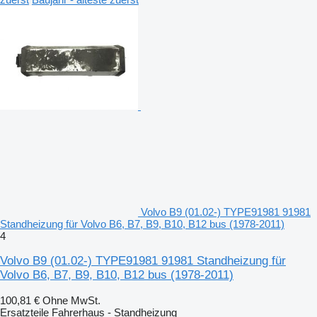
Volvo B9 (01.02-) TYPE91981 91981
Standheizung für Volvo B6, B7, B9, B10, B12 bus (1978-2011)
4
Volvo B9 (01.02-) TYPE91981 91981 Standheizung für
Volvo B6, B7, B9, B10, B12 bus (1978-2011)
100,81 €
Ohne MwSt.
Ersatzteile Fahrerhaus - Standheizung