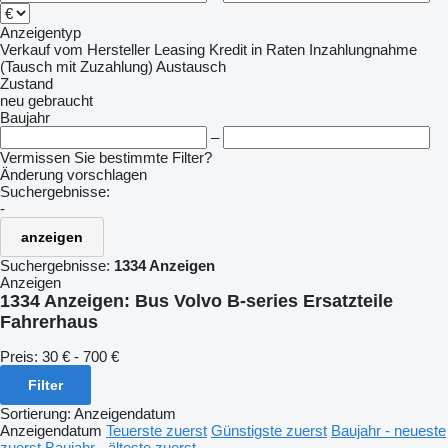
Anzeigentyp
Verkauf
vom Hersteller
Leasing
Kredit
in Raten
Inzahlungnahme
(Tausch mit Zuzahlung)
Austausch
Zustand
neu
gebraucht
Baujahr
–
Vermissen Sie bestimmte Filter?
Änderung vorschlagen
Suchergebnisse:
-
anzeigen
Suchergebnisse:
1334 Anzeigen
Anzeigen
1334 Anzeigen:
Bus Volvo B-series Ersatzteile
Fahrerhaus
Preis:
30 € - 700 €
Filter
Sortierung
:
Anzeigendatum
Anzeigendatum
Teuerste zuerst
Günstigste zuerst
Baujahr - neueste
zuerst
Baujahr - älteste zuerst