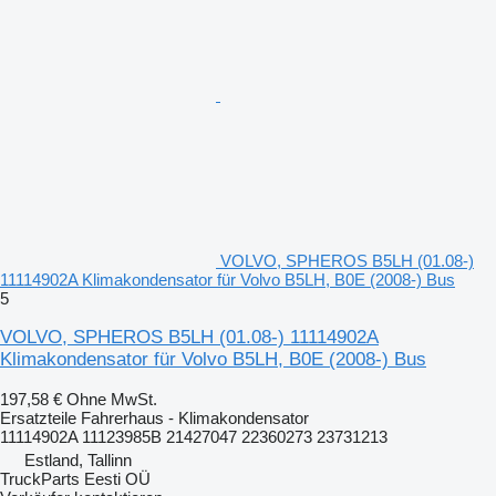
VOLVO, SPHEROS B5LH (01.08-)
11114902A Klimakondensator für Volvo B5LH, B0E (2008-) Bus
5
VOLVO, SPHEROS B5LH (01.08-) 11114902A
Klimakondensator für Volvo B5LH, B0E (2008-) Bus
197,58 €
Ohne MwSt.
Ersatzteile Fahrerhaus - Klimakondensator
11114902A 11123985B 21427047 22360273 23731213
Estland, Tallinn
TruckParts Eesti OÜ