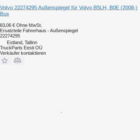
Volvo 22274295 Außenspiegel für Volvo B5LH, B0E (2008-)
Bus
83,06 €
Ohne MwSt.
Ersatzteile Fahrerhaus - Außenspiegel
22274295
Estland, Tallinn
TruckParts Eesti OÜ
Verkäufer kontaktieren