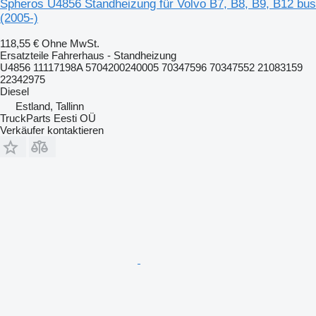
Spheros U4856 Standheizung für Volvo B7, B8, B9, B12 bus
(2005-)
118,55 €
Ohne MwSt.
Ersatzteile Fahrerhaus - Standheizung
U4856 11117198A 5704200240005 70347596 70347552 21083159
22342975
Diesel
Estland, Tallinn
TruckParts Eesti OÜ
Verkäufer kontaktieren