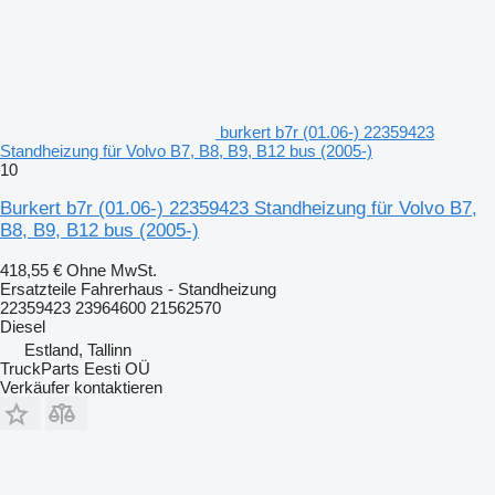
burkert b7r (01.06-) 22359423
Standheizung für Volvo B7, B8, B9, B12 bus (2005-)
10
Burkert b7r (01.06-) 22359423 Standheizung für Volvo B7,
B8, B9, B12 bus (2005-)
418,55 €
Ohne MwSt.
Ersatzteile Fahrerhaus - Standheizung
22359423 23964600 21562570
Diesel
Estland, Tallinn
TruckParts Eesti OÜ
Verkäufer kontaktieren