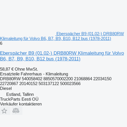
Eberspächer B9 (01.02-) DRB80RW
Klimaleitung für Volvo B6, B7, B9, B10, B12 bus (1978-2011)
6
Eberspächer B9 (01.02-) DRB80RW Klimaleitung für Volvo
B6, B7, B9, B10, B12 bus (1978-2011)
58,87 €
Ohne MwSt.
Ersatzteile Fahrerhaus - Klimaleitung
DRB80RW 540058402 8850570002200 21068864 22034150
22720867 20140152 503137122 500023566
Diesel
Estland, Tallinn
TruckParts Eesti OÜ
Verkäufer kontaktieren