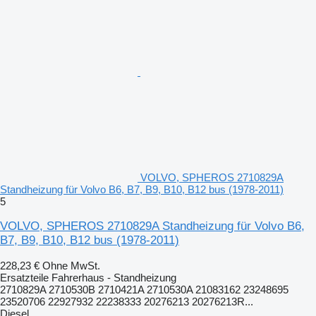
VOLVO, SPHEROS 2710829A
Standheizung für Volvo B6, B7, B9, B10, B12 bus (1978-2011)
5
VOLVO, SPHEROS 2710829A Standheizung für Volvo B6,
B7, B9, B10, B12 bus (1978-2011)
228,23 €
Ohne MwSt.
Ersatzteile Fahrerhaus - Standheizung
2710829A 2710530B 2710421A 2710530A 21083162 23248695
23520706 22927932 22238333 20276213 20276213R...
Diesel