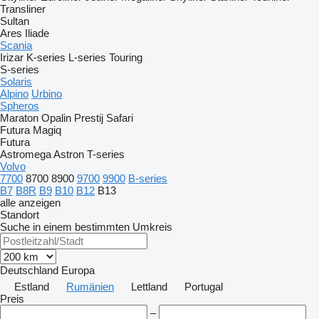
Transliner
Sultan
Ares
Iliade
Scania
Irizar
K-series
L-series
Touring
S-series
Solaris
Alpino
Urbino
Spheros
Maraton
Opalin
Prestij
Safari
Futura
Magiq
Futura
Astromega
Astron
T-series
Volvo
7700
8700
8900
9700
9900
B-series
B7
B8R
B9
B10
B12
B13
alle anzeigen
Standort
Suche in einem bestimmten Umkreis
Deutschland
Europa
Estland
Rumänien
Lettland
Portugal
Preis
–