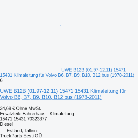
UWE B12B (01.97-12.11) 15471
15431 Klimaleitung für Volvo B6, B7, B9, B10, B12 bus (1978-2011)
6
UWE B12B (01.97-12.11) 15471 15431 Klimaleitung für
Volvo B6, B7, B9, B10, B12 bus (1978-2011)
34,68 €
Ohne MwSt.
Ersatzteile Fahrerhaus - Klimaleitung
15471 15431 70323877
Diesel
Estland, Tallinn
TruckParts Eesti OÜ