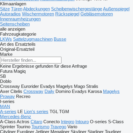
Klimaanlagen
Sitze
Türen
Abdeckungen
Scheibenwischergestänge
Außenspiegel
Autoradios
Wischermotoren
Rückspiegel
Gebläsemotoren
Innenraumheizungen
Seitenscheiben
alle anzeigen
Fahrzeugkategorie
LKWs
Sattelzugmaschinen
Busse
Art des Ersatzteils
Original-Ersatzteil
Marke
Keine Ergebnisse gefunden für diese Anfrage
Futura
Magiq
SB
Doblo
Crossway
Eurorider
Evadys
Magelys
Mago
Stralis
Axer
Citelis
Crossway
Daily
Domino
Evadys
Karosa
Magelys
Proway
Recreo
I-series
MAN
A-series
LE
Lion's series
TGL
TGM
Mercedes-Benz
A-Class
Actros
Citaro
Conecto
Integro
Intouro
O-series
S-Class
Sprinter
Tourino
Tourismo
Travego
Vario
Cityliner
Euroliner
Jetliner
Megaliner
Skyliner
Starliner
Tourliner