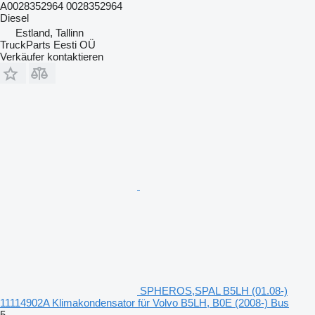
A0028352964 0028352964
Diesel
Estland, Tallinn
TruckParts Eesti OÜ
Verkäufer kontaktieren
SPHEROS,SPAL B5LH (01.08-)
11114902A Klimakondensator für Volvo B5LH, B0E (2008-) Bus
5