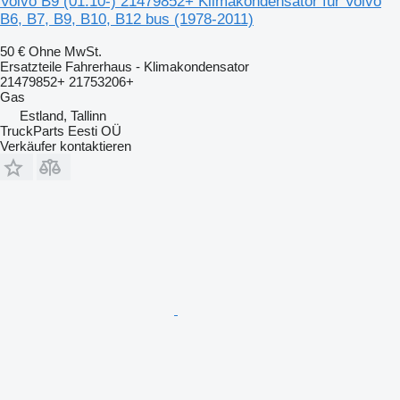
Volvo B9 (01.10-) 21479852+ Klimakondensator für Volvo
B6, B7, B9, B10, B12 bus (1978-2011)
50 €
Ohne MwSt.
Ersatzteile Fahrerhaus - Klimakondensator
21479852+ 21753206+
Gas
Estland, Tallinn
TruckParts Eesti OÜ
Verkäufer kontaktieren