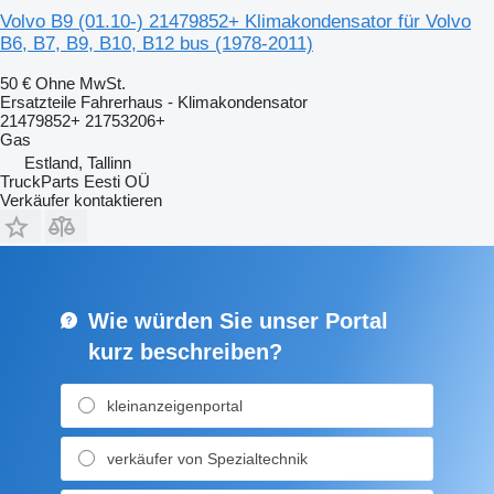
Volvo B9 (01.10-) 21479852+ Klimakondensator für Volvo
B6, B7, B9, B10, B12 bus (1978-2011)
50 €
Ohne MwSt.
Ersatzteile Fahrerhaus - Klimakondensator
21479852+ 21753206+
Gas
Estland, Tallinn
TruckParts Eesti OÜ
Verkäufer kontaktieren
Wie würden Sie unser Portal
kurz beschreiben?
kleinanzeigenportal
verkäufer von Spezialtechnik