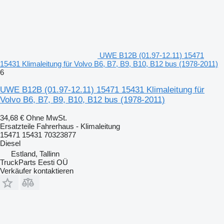
UWE B12B (01.97-12.11) 15471
15431 Klimaleitung für Volvo B6, B7, B9, B10, B12 bus (1978-2011)
6
UWE B12B (01.97-12.11) 15471 15431 Klimaleitung für
Volvo B6, B7, B9, B10, B12 bus (1978-2011)
34,68 €
Ohne MwSt.
Ersatzteile Fahrerhaus - Klimaleitung
15471 15431 70323877
Diesel
Estland, Tallinn
TruckParts Eesti OÜ
Verkäufer kontaktieren