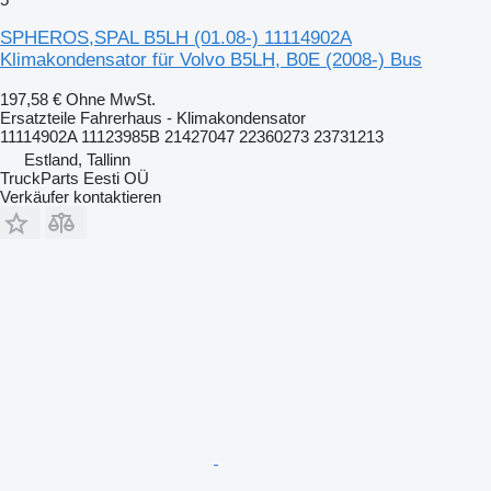
SPHEROS,SPAL B5LH (01.08-) 11114902A
Klimakondensator für Volvo B5LH, B0E (2008-) Bus
197,58 €
Ohne MwSt.
Ersatzteile Fahrerhaus - Klimakondensator
11114902A 11123985B 21427047 22360273 23731213
Estland, Tallinn
TruckParts Eesti OÜ
Verkäufer kontaktieren