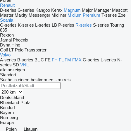
Porter
Renault
D-series
G-series
Kangoo
Kerax
Magnum
Major
Manager
Mascott
Master
Maxity
Messenger
Midliner
Midlum
Premium
T-series
Zoe
Scania
G-series
K-series
L-series
LB
P-series
R-series
S-series
Touring
835
Rexton
Jamal
Phoenix
Dyna
Hino
Golf
LT
Polo
Transporter
Volvo
A-series
B-series
BL
C
FE
FH
FL
FM
FMX
G-series
L-series
N-
series
SD
VNL
alle anzeigen
Standort
Suche in einem bestimmten Umkreis
Deutschland
Rheinland-Pfalz
Bendorf
Bayern
Nürnberg
Europa
Polen
Litauen