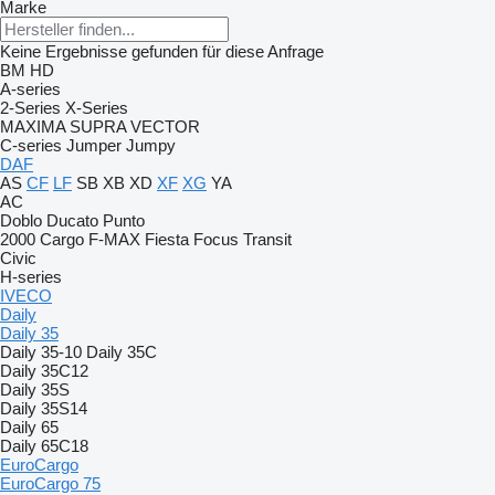
Marke
Keine Ergebnisse gefunden für diese Anfrage
BM
HD
A-series
2-Series
X-Series
MAXIMA
SUPRA
VECTOR
C-series
Jumper
Jumpy
DAF
AS
CF
LF
SB
XB
XD
XF
XG
YA
AC
Doblo
Ducato
Punto
2000
Cargo
F-MAX
Fiesta
Focus
Transit
Civic
H-series
IVECO
Daily
Daily 35
Daily 35-10
Daily 35C
Daily 35C12
Daily 35S
Daily 35S14
Daily 65
Daily 65C18
EuroCargo
EuroCargo 75