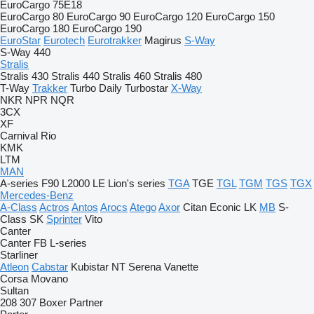
EuroCargo 75E18
EuroCargo 80
EuroCargo 90
EuroCargo 120
EuroCargo 150
EuroCargo 180
EuroCargo 190
EuroStar
Eurotech
Eurotrakker
Magirus
S-Way
S-Way 440
Stralis
Stralis 430
Stralis 440
Stralis 460
Stralis 480
T-Way
Trakker
Turbo Daily
Turbostar
X-Way
NKR
NPR
NQR
3CX
XF
Carnival
Rio
KMK
LTM
MAN
A-series
F90
L2000
LE
Lion's series
TGA
TGE
TGL
TGM
TGS
TGX
Mercedes-Benz
A-Class
Actros
Antos
Arocs
Atego
Axor
Citan
Econic
LK
MB
S-
Class
SK
Sprinter
Vito
Canter
Canter
FB
L-series
Starliner
Atleon
Cabstar
Kubistar
NT
Serena
Vanette
Corsa
Movano
Sultan
208
307
Boxer
Partner