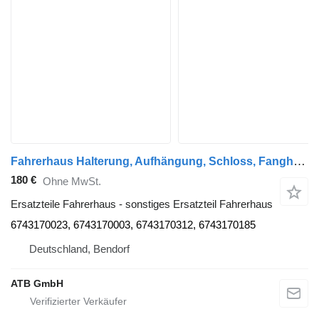
Fahrerhaus Halterung, Aufhängung, Schloss, Fanghaken, Aufnahme 6743170023 sonstiges Ersatzteil Fahrerhaus für Mercedes-Benz LK/LN2 814, 817, 1117, 1114 LKW
180 €
Ohne MwSt.
Ersatzteile Fahrerhaus - sonstiges Ersatzteil Fahrerhaus
6743170023, 6743170003, 6743170312, 6743170185
Deutschland, Bendorf
ATB GmbH