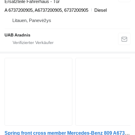
Ersatzteile Fahrerhaus - Tür
A 6737200905, A6737200905, 6737200905
Diesel
Litauen, Panevėžys
UAB Aradnis
Spring front cross member Mercedes-Benz 809 A6733170185 für Mercedes-Benz LK/LN2 LKW