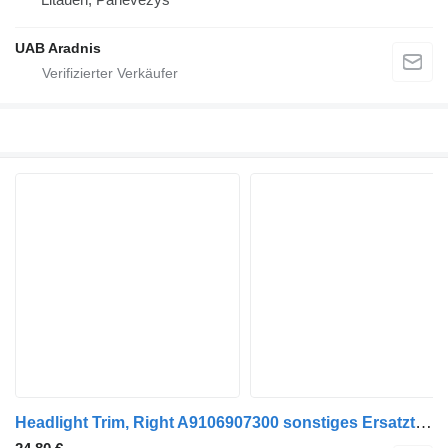
UAB Aradnis
Headlight Trim, Right A9106907300 sonstiges Ersatzteil Fahrerhaus für Mercedes-Benz SK, LK, LN2 (1984-1998) LKW