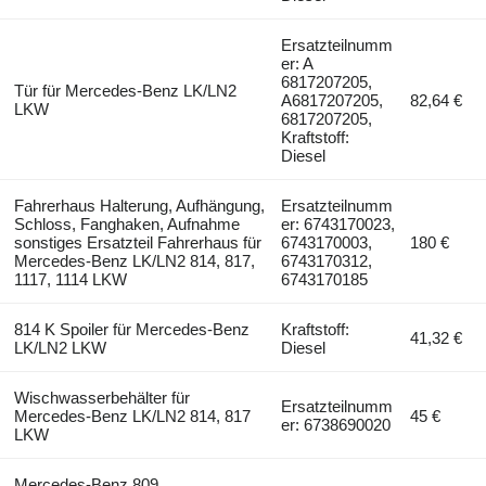
Ersatzteilnumm
er: A
6817207205,
Tür für Mercedes-Benz LK/LN2
A6817207205,
82,64 €
LKW
6817207205,
Kraftstoff:
Diesel
Fahrerhaus Halterung, Aufhängung,
Ersatzteilnumm
Schloss, Fanghaken, Aufnahme
er: 6743170023,
sonstiges Ersatzteil Fahrerhaus für
6743170003,
180 €
Mercedes-Benz LK/LN2 814, 817,
6743170312,
1117, 1114 LKW
6743170185
814 K Spoiler für Mercedes-Benz
Kraftstoff:
41,32 €
LK/LN2 LKW
Diesel
Wischwasserbehälter für
Ersatzteilnumm
Mercedes-Benz LK/LN2 814, 817
45 €
er: 6738690020
LKW
Mercedes-Benz 809