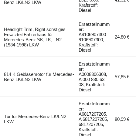
Benz LK/LN2 LKW
Kraftstoff:
Diesel
Ersatzteilnumm
Headlight Trim, Right sonstiges
er:
Ersatzteil Fahrerhaus für
A9106907300
24,80 €
Mercedes-Benz SK, LK, LN2
9106907300,
(1984-1998) LKW
Kraftstoff:
Diesel
Ersatzteilnumm
er:
814 K Gebläsemotor für Mercedes-
A0008306308,
57,85 €
Benz LK/LN2 LKW
A 000 830 63
08, Kraftstoff:
Diesel
Ersatzteilnumm
er:
A6817207205,
Tür für Mercedes-Benz LK/LN2
A 6817207205,
80,99 €
LKW
6817207205,
Kraftstoff:
Diesel