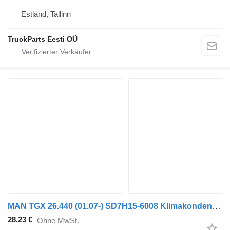
Estland, Tallinn
TruckParts Eesti OÜ
MAN TGX 26.440 (01.07-) SD7H15-6008 Klimakondensator für MAN TGL, TGM, TGS, TGX (2005-2021) Sattelzugmaschine
28,23 €
Ohne MwSt.