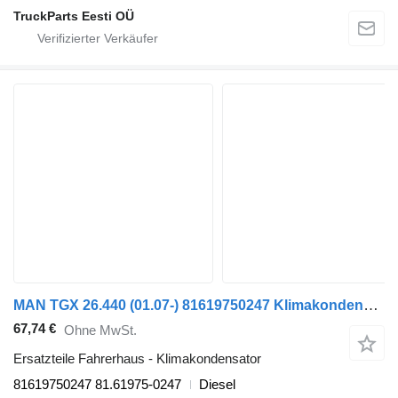
TruckParts Eesti OÜ
MAN TGX 26.440 (01.07-) 81619750247 Klimakondensator für MAN TGL, TGM, TGS, TGX (2005-2021) Sattelzugmaschine
67,74 €
Ohne MwSt.
Ersatzteile Fahrerhaus - Klimakondensator
81619750247 81.61975-0247
Diesel