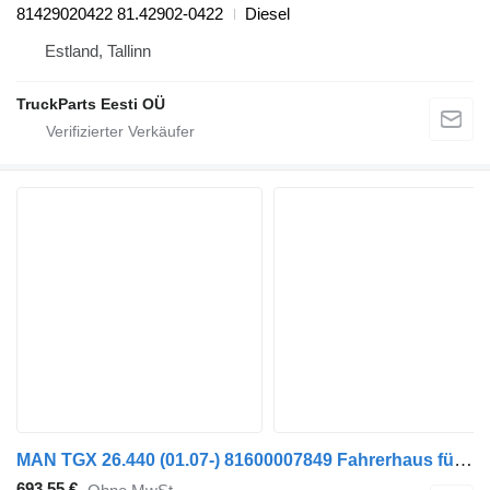
81429020422 81.42902-0422
Diesel
Estland, Tallinn
TruckParts Eesti OÜ
MAN TGX 26.440 (01.07-) 81600007849 Fahrerhaus für MAN TGL, TGM, TGS, TGX (2005-2021) Sattelzugmaschine
693,55 €