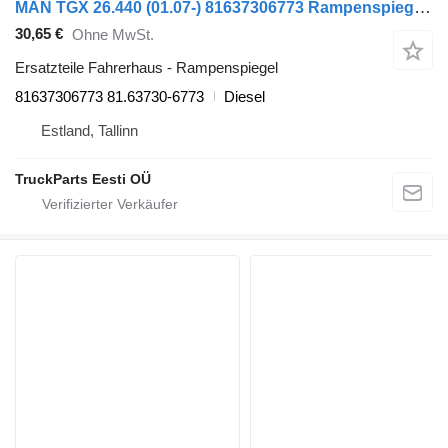
MAN TGX 26.440 (01.07-) 81637306773 Rampenspiegel für MAN TGL, TGM, TGS, TGX (2005-2021) Sattelzugmaschine
30,65 €
Ohne MwSt.
Ersatzteile Fahrerhaus - Rampenspiegel
81637306773 81.63730-6773
Diesel
Estland, Tallinn
TruckParts Eesti OÜ