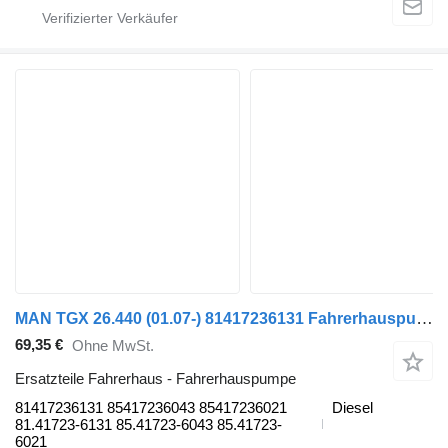
MAN TGX 26.440 (01.07-) 81417236131 Fahrerhauspumpe für MAN TGL, TGM, TGS, TGX (2005-2021) Sattelzugmaschine
69,35 €
Ohne MwSt.
Ersatzteile Fahrerhaus - Fahrerhauspumpe
81417236131 85417236043 85417236021
Diesel
81.41723-6131 85.41723-6043 85.41723-
6021