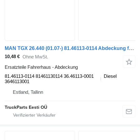
MAN TGX 26.440 (01.07-) 81.46113-0114 Abdeckung für MAN TGL, TGM, TGS, TGX (2005-2021) Sattelzugmaschine
10,48 €
Ohne MwSt.
Ersatzteile Fahrerhaus - Abdeckung
81.46113-0114 81461130114 36.46113-0001
Diesel
3646113001
Estland, Tallinn
TruckParts Eesti OÜ