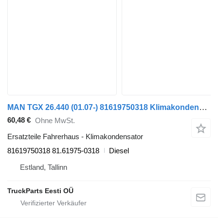
MAN TGX 26.440 (01.07-) 81619750318 Klimakondensator für MAN TGL, TGM, TGS, TGX (2005-2021) Sattelzugmaschine
60,48 €
Ohne MwSt.
Ersatzteile Fahrerhaus - Klimakondensator
81619750318 81.61975-0318
Diesel
Estland, Tallinn
TruckParts Eesti OÜ