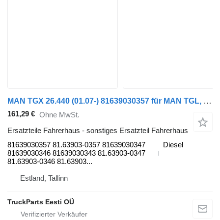
MAN TGX 26.440 (01.07-) 81639030357 für MAN TGL, TGM, TGS, TGX (2005-2021) Sattelzugmaschine
161,29 €
Ohne MwSt.
Ersatzteile Fahrerhaus - sonstiges Ersatzteil Fahrerhaus
81639030357 81.63903-0357 81639030347
Diesel
81639030346 81639030343 81.63903-0347
81.63903-0346 81.63903...
Estland, Tallinn
TruckParts Eesti OÜ