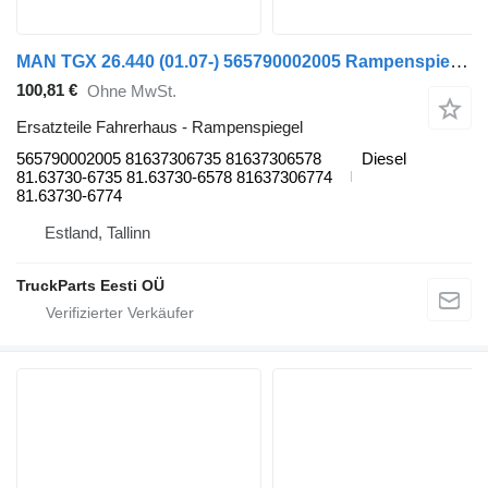
MAN TGX 26.440 (01.07-) 565790002005 Rampenspiegel für MAN TGL, TGM, TGS, TGX (2005-2021) Sattelzugmaschine
100,81 €
Ohne MwSt.
Ersatzteile Fahrerhaus - Rampenspiegel
565790002005 81637306735 81637306578
Diesel
81.63730-6735 81.63730-6578 81637306774
81.63730-6774
Estland, Tallinn
TruckParts Eesti OÜ