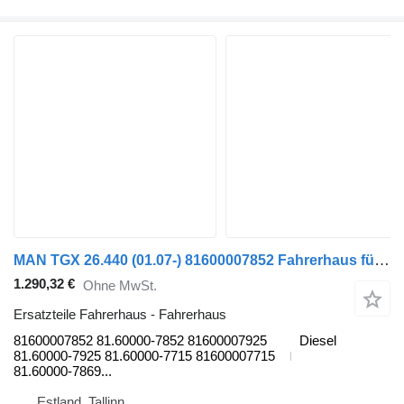
MAN TGX 26.440 (01.07-) 81600007852 Fahrerhaus für MAN TGL, TGM, TGS, TGX (2005-2021) Sattelzugmaschine
1.290,32 €
Ohne MwSt.
Ersatzteile Fahrerhaus - Fahrerhaus
81600007852 81.60000-7852 81600007925
Diesel
81.60000-7925 81.60000-7715 81600007715
81.60000-7869...
Estland, Tallinn