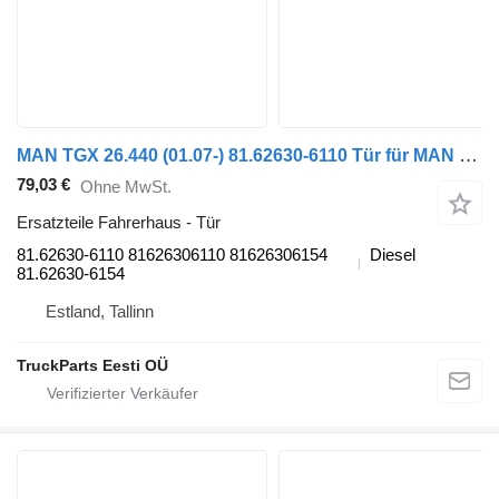
MAN TGX 26.440 (01.07-) 81.62630-6110 Tür für MAN TGL, TGM, TGS, TGX (2005-2021) Sattelzugmaschine
79,03 €
Ohne MwSt.
Ersatzteile Fahrerhaus - Tür
81.62630-6110 81626306110 81626306154
Diesel
81.62630-6154
Estland, Tallinn
TruckParts Eesti OÜ