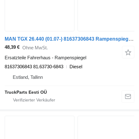
MAN TGX 26.440 (01.07-) 81637306843 Rampenspiegel für MAN TGL, TGM, TGS, TGX (2005-2021) Sattelzugmaschine
48,39 €
Ohne MwSt.
Ersatzteile Fahrerhaus - Rampenspiegel
81637306843 81.63730-6843
Diesel
Estland, Tallinn
TruckParts Eesti OÜ