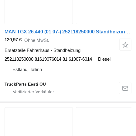
MAN TGX 26.440 (01.07-) 252118250000 Standheizung für MAN TGL, TGM, TGS, TGX (2005-2021) Sattelzugmaschine
120,97 €
Ohne MwSt.
Ersatzteile Fahrerhaus - Standheizung
252118250000 81619076014 81.61907-6014
Diesel
Estland, Tallinn
TruckParts Eesti OÜ