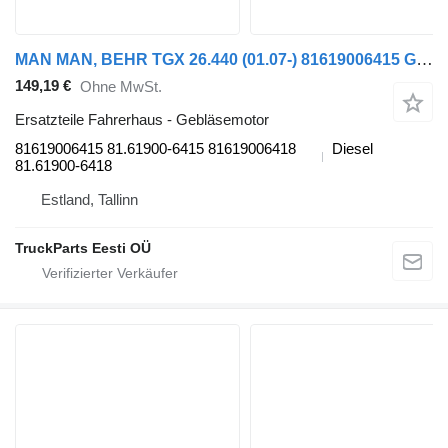
MAN MAN, BEHR TGX 26.440 (01.07-) 81619006415 Gebläsemotor für MAN TGL, TGM, TGS, TGX (2005-2021) Sattelzugmaschine
149,19 €
Ohne MwSt.
Ersatzteile Fahrerhaus - Gebläsemotor
81619006415 81.61900-6415 81619006418
Diesel
81.61900-6418
Estland, Tallinn
TruckParts Eesti OÜ