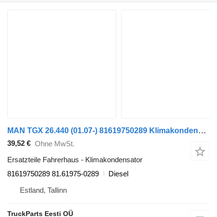
MAN TGX 26.440 (01.07-) 81619750289 Klimakondensator für MAN TGL, TGM, TGS, TGX (2005-2021) Sattelzugmaschine
39,52 €
Ohne MwSt.
Ersatzteile Fahrerhaus - Klimakondensator
81619750289 81.61975-0289
Diesel
Estland, Tallinn
TruckParts Eesti OÜ