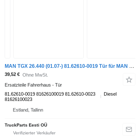
MAN TGX 26.440 (01.07-) 81.62610-0019 Tür für MAN TGL, TGM, TGS, TGX (2005-2021) Sattelzugmaschine
39,52 €
Ohne MwSt.
Ersatzteile Fahrerhaus - Tür
81.62610-0019 81626100019 81.62610-0023
Diesel
81626100023
Estland, Tallinn
TruckParts Eesti OÜ