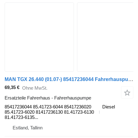
MAN TGX 26.440 (01.07-) 85417236044 Fahrerhauspumpe für MAN TGL, TGM, TGS, TGX (2005-2021) Sattelzugmaschine
69,35 €
Ohne MwSt.
Ersatzteile Fahrerhaus - Fahrerhauspumpe
85417236044 85.41723-6044 85417236020
Diesel
85.41723-6020 81417236130 81.41723-6130
81.41723-6135...
Estland, Tallinn