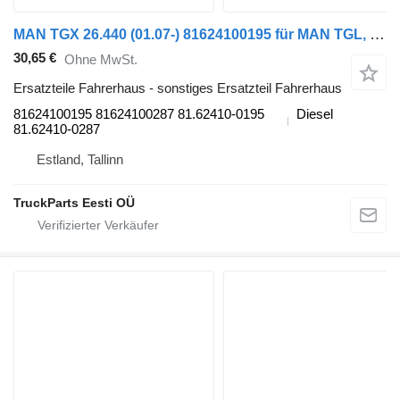
MAN TGX 26.440 (01.07-) 81624100195 für MAN TGL, TGM, TGS, TGX (2005-2021) Sattelzugmaschine
30,65 €
Ohne MwSt.
Ersatzteile Fahrerhaus - sonstiges Ersatzteil Fahrerhaus
81624100195 81624100287 81.62410-0195
Diesel
81.62410-0287
Estland, Tallinn
TruckParts Eesti OÜ