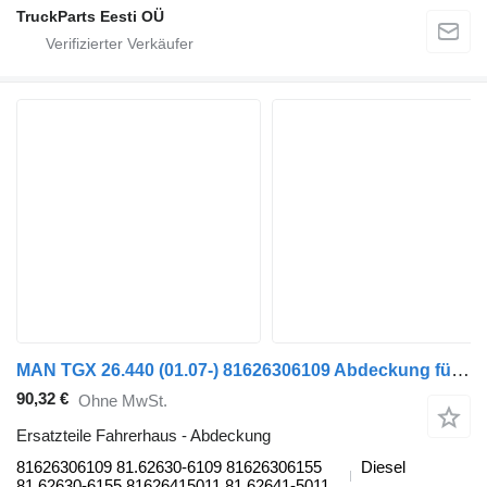
TruckParts Eesti OÜ
MAN TGX 26.440 (01.07-) 81626306109 Abdeckung für MAN TGL, TGM, TGS, TGX (2005-2021) Sattelzugmaschine
90,32 €
Ohne MwSt.
Ersatzteile Fahrerhaus - Abdeckung
81626306109 81.62630-6109 81626306155
Diesel
81.62630-6155 81626415011 81.62641-5011