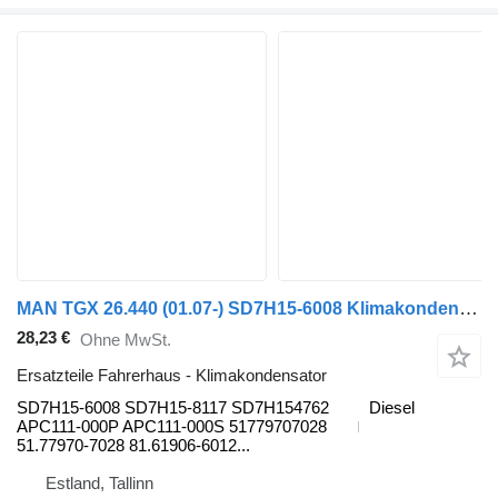
MAN TGX 26.440 (01.07-) SD7H15-6008 Klimakondensator für MAN TGL, TGM, TGS, TGX (2005-2021) Sattelzugmaschine
28,23 €
Ohne MwSt.
Ersatzteile Fahrerhaus - Klimakondensator
SD7H15-6008 SD7H15-8117 SD7H154762
Diesel
APC111-000P APC111-000S 51779707028
51.77970-7028 81.61906-6012...
Estland, Tallinn