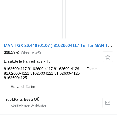
MAN TGX 26.440 (01.07-) 81626004117 Tür für MAN TGL, TGM, TGS, TGX (2005-2021) Sattelzugmaschine
398,39 €
Ohne MwSt.
Ersatzteile Fahrerhaus - Tür
81626004117 81.62600-4117 81.62600-4129
Diesel
81.62600-4121 81626004121 81.62600-4125
81626004125...
Estland, Tallinn
TruckParts Eesti OÜ