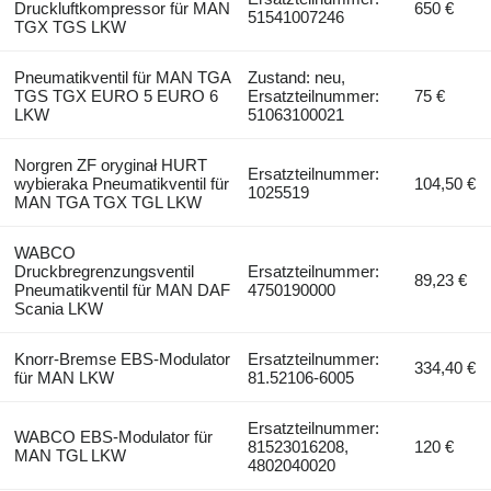
Druckluftkompressor für MAN
650 €
51541007246
TGX TGS LKW
Pneumatikventil für MAN TGA
Zustand: neu,
TGS TGX EURO 5 EURO 6
Ersatzteilnummer:
75 €
LKW
51063100021
Norgren ZF oryginał HURT
Ersatzteilnummer:
wybieraka Pneumatikventil für
104,50 €
1025519
MAN TGA TGX TGL LKW
WABCO
Druckbregrenzungsventil
Ersatzteilnummer:
89,23 €
Pneumatikventil für MAN DAF
4750190000
Scania LKW
Knorr-Bremse EBS-Modulator
Ersatzteilnummer:
334,40 €
für MAN LKW
81.52106-6005
Ersatzteilnummer:
WABCO EBS-Modulator für
81523016208,
120 €
MAN TGL LKW
4802040020