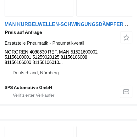
MAN KURBELWELLEN-SCHWINGUNGSDÄMPFER MAN D2066 / D2676 MOTOR NORGREN Pneumatikventil für MAN TGX LKW
Preis auf Anfrage
Ersatzteile Pneumatik - Pneumatikventil
NORGREN 4088530 REF. MAN 51521600002
51156100001 51259020125 81156106008
81156106009 81156106010...
Deutschland, Nürnberg
SPS Automotive GmbH