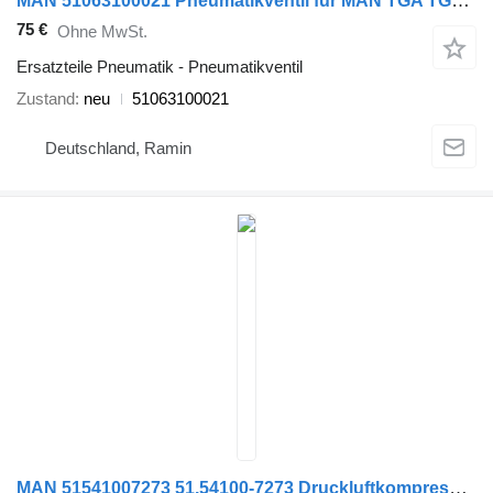
MAN 51063100021 Pneumatikventil für MAN TGA TGS TGX EURO 5 EURO 6 LKW
75 €
Ohne MwSt.
Ersatzteile Pneumatik - Pneumatikventil
Zustand
neu
51063100021
Deutschland, Ramin
MAN 51541007273 51.54100-7273 Druckluftkompressor für MAN LKW