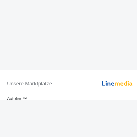
Unsere Marktplätze
Autoline™
Machineryline™
Agroline™
Linemedia Digital ™