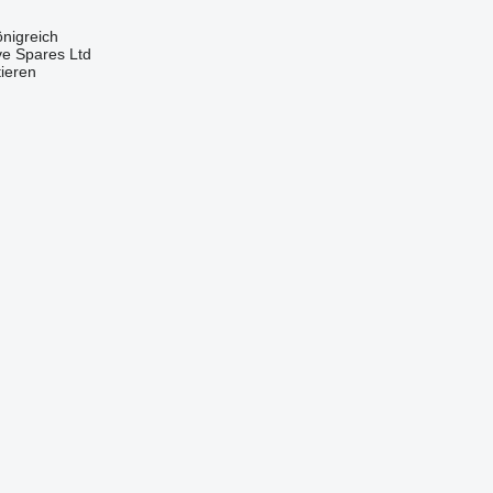
önigreich
ve Spares Ltd
tieren