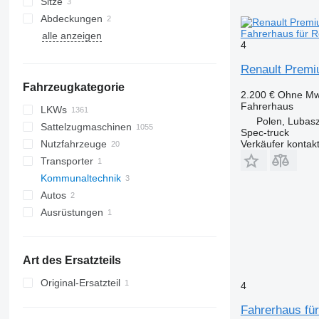
Sitze
Abdeckungen
Fahrerhaus für 
alle anzeigen
Klimakompressoren
4
Renault Premi
Fahrzeugkategorie
2.200 €
Ohne Mw
Fahrerhaus
LKWs
Polen, Lubas
Sattelzugmaschinen
Spec-truck
Verkäufer kontak
Nutzfahrzeuge
Transporter
Kommunaltechnik
Autos
Straßenreinigungsgeräte
Ausrüstungen
Rettungstechnik
Pistenraupen
Kommunalfahrzeuge
Ausrüstungen für LKW
Feuerwehrautos
Müllwagen
Ladekrane
Art des Ersatzteils
Original-Ersatzteil
4
Fahrerhaus fü