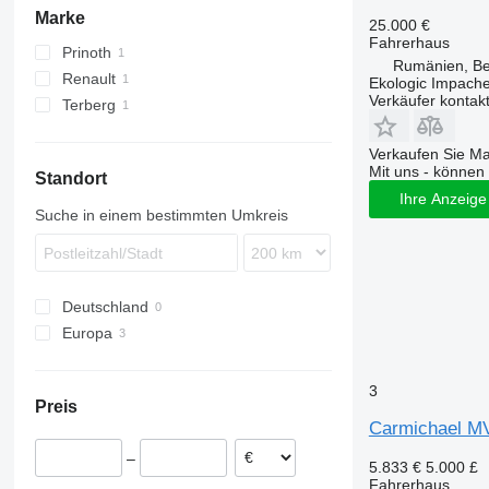
Marke
25.000 €
Fahrerhaus
Prinoth
Rumänien, Be
Renault
Husky
Ekologic Impache
Verkäufer kontak
Terberg
Premium
Verkaufen Sie M
Mit uns - können 
Standort
Ihre Anzeige 
Suche in einem bestimmten Umkreis
Deutschland
Europa
Polen
Rumänien
3
Preis
Vereinigtes Königreich
Carmichael MV
–
5.833 €
5.000 £
Fahrerhaus