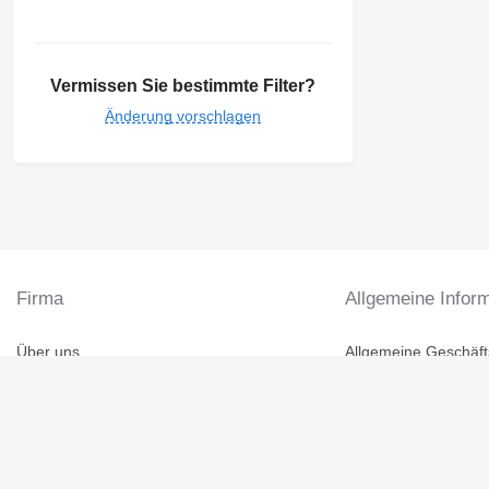
Vermissen Sie bestimmte Filter?
Änderung vorschlagen
Firma
Allgemeine Infor
Über uns
Allgemeine Geschäf
Hilfe
Datenschutzerkläru
Kontakt
Sicherheitshinweise
Autoline Bewertung
Deutschland / Deutsch