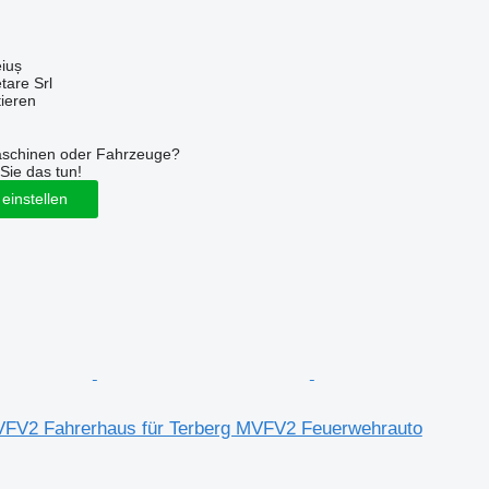
iuș
tare Srl
tieren
aschinen oder Fahrzeuge?
Sie das tun!
einstellen
FV2 Fahrerhaus für Terberg MVFV2 Feuerwehrauto