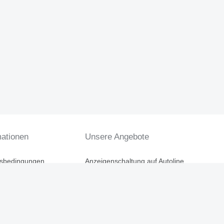
mationen
Unsere Angebote
tsbedingungen
Anzeigenschaltung auf Autoline
ng
Ihre Anzeige einstellen
Platzieren Sie eine Bannerwerbung
en
Impressum