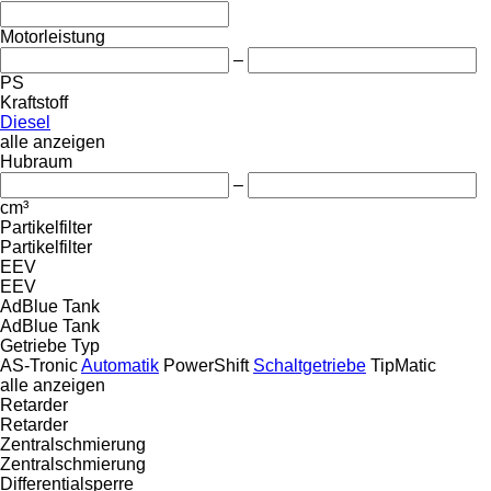
Motorleistung
–
PS
Kraftstoff
Diesel
alle anzeigen
Hubraum
–
cm³
Partikelfilter
Partikelfilter
EEV
EEV
AdBlue Tank
AdBlue Tank
Getriebe Typ
AS-Tronic
Automatik
PowerShift
Schaltgetriebe
TipMatic
alle anzeigen
Retarder
Retarder
Zentralschmierung
Zentralschmierung
Differentialsperre