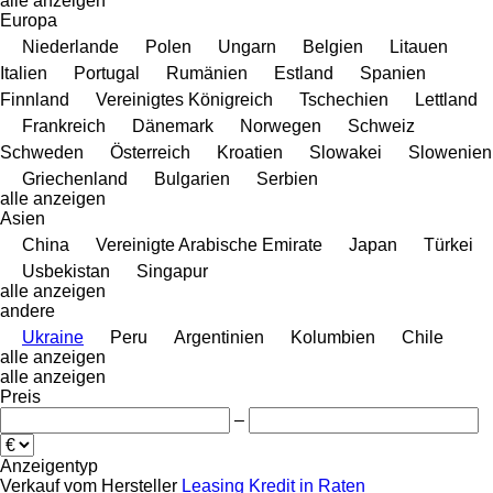
alle anzeigen
Europa
Niederlande
Polen
Ungarn
Belgien
Litauen
Italien
Portugal
Rumänien
Estland
Spanien
Finnland
Vereinigtes Königreich
Tschechien
Lettland
Frankreich
Dänemark
Norwegen
Schweiz
Schweden
Österreich
Kroatien
Slowakei
Slowenien
Griechenland
Bulgarien
Serbien
alle anzeigen
Asien
China
Vereinigte Arabische Emirate
Japan
Türkei
Usbekistan
Singapur
alle anzeigen
andere
Ukraine
Peru
Argentinien
Kolumbien
Chile
alle anzeigen
alle anzeigen
Preis
–
Anzeigentyp
Verkauf
vom Hersteller
Leasing
Kredit
in Raten