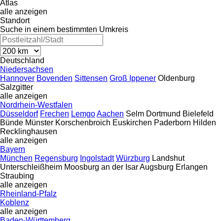
Atlas
alle anzeigen
Standort
Suche in einem bestimmten Umkreis
Deutschland
Niedersachsen
Hannover
Bovenden
Sittensen
Groß Ippener
Oldenburg
Salzgitter
alle anzeigen
Nordrhein-Westfalen
Düsseldorf
Frechen
Lemgo
Aachen
Selm
Dortmund
Bielefeld
Bünde
Münster
Korschenbroich
Euskirchen
Paderborn
Hilden
Recklinghausen
alle anzeigen
Bayern
München
Regensburg
Ingolstadt
Würzburg
Landshut
Unterschleißheim
Moosburg an der Isar
Augsburg
Erlangen
Straubing
alle anzeigen
Rheinland-Pfalz
Koblenz
alle anzeigen
Baden-Württemberg