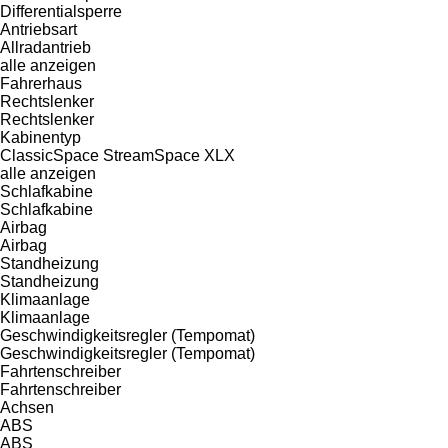
Differentialsperre
Antriebsart
Allradantrieb
alle anzeigen
Fahrerhaus
Rechtslenker
Rechtslenker
Kabinentyp
ClassicSpace
StreamSpace
XLX
alle anzeigen
Schlafkabine
Schlafkabine
Airbag
Airbag
Standheizung
Standheizung
Klimaanlage
Klimaanlage
Geschwindigkeitsregler (Tempomat)
Geschwindigkeitsregler (Tempomat)
Fahrtenschreiber
Fahrtenschreiber
Achsen
ABS
ABS