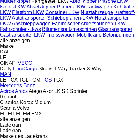
Muldenkipper
Fahrgestell LKW
Abrollkipper
Pritsche LKW
Koffer-LKW
Absetzkipper
Planen-LKW
Tankwagen
Kühlkoffer
LKW
Plattform LKW
Container LKW
Nutzfahrzeuge
Kraftstoff-
LKW
Autotransporter
Schiebeplanen-LKW
Holztransporter
LKW
Abschleppwagen
Fahrmischer
Arbeitsbühnen-LKW
Fahrschulen-Lkws
Bitumenspritzmaschinen
Glastransporter
Gastransporter LKW
Imbisswagen
Mobilkrane
Betonpumpen
alle anzeigen
Marke
DAF
LF
GINAF
IVECO
Daily
EuroCargo
Stralis
T-Way
Trakker
X-Way
MAN
LE
TGA
TGL
TGM
TGS
TGX
Mercedes-Benz
Actros
Arocs
Atego
Axor
LK
SK
Sprinter
Renault
C-series
Kerax
Midlum
Scania
Volvo
FE
FH
FL
FM
FMX
alle anzeigen
Ladekran
Ladekran
Marke des Ladekrans