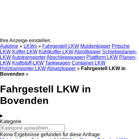
Ihre Anzeige einstellen
Autoline
»
LKWs
»
Fahrgestell LKW
Muldenkipper
Pritsche
LKW
Koffer-LKW
Kühlkoffer LKW
Abrollkipper
Schiebeplanen-
LKW
Autotransporter
Abschleppwagen
Plattform LKW
Planen-
LKW
Kraftstoff-LKW
Tankwagen
Container LKW
Holztransporter LKW
Absetzkipper
»
Fahrgestell LKW in
Bovenden
»
Fahrgestell LKW in
Bovenden
Kategorie
Keine Ergebnisse gefunden für diese Anfrage