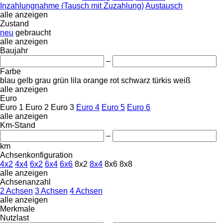
Inzahlungnahme (Tausch mit Zuzahlung)
Austausch
alle anzeigen
Zustand
neu
gebraucht
alle anzeigen
Baujahr
–
Farbe
blau
gelb
grau
grün
lila
orange
rot
schwarz
türkis
weiß
alle anzeigen
Euro
Euro 1
Euro 2
Euro 3
Euro 4
Euro 5
Euro 6
alle anzeigen
Km-Stand
–
km
Achsenkonfiguration
4x2
4x4
6x2
6x4
6x6
8x2
8x4
8x6
8x8
alle anzeigen
Achsenanzahl
2 Achsen
3 Achsen
4 Achsen
alle anzeigen
Merkmale
Nutzlast