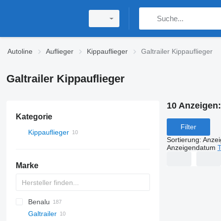
Autoline
Auflieger
Kippauflieger
Galtrailer Kippauflieger
Galtrailer Kippauflieger
10 Anzeigen
Kategorie
Filter
Kippauflieger
Sortierung
:
Anze
Anzeigendatum
T
Marke
Benalu
OKA
HTS
Galtrailer
OKHS
Agriliner
N-series
KIS
CHKS
ZDK
DHKA
HW
Oplegger