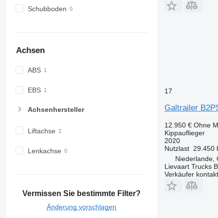
Schubboden
Achsen
ABS
EBS
17
Galtrailer B2P
Achsenhersteller
12.950 €
Ohne M
Liftachse
Kippauflieger
2020
Nutzlast
29.450 
Lenkachse
Niederlande,
Lievaart Trucks B
Verkäufer kontak
Vermissen Sie bestimmte Filter?
Änderung vorschlagen