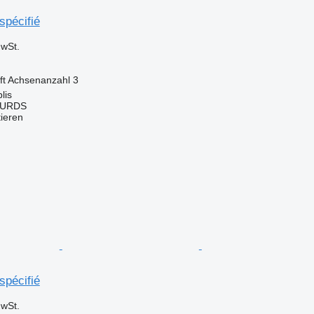
spécifié
wSt.
ft
Achsenanzahl
3
lis
OURDS
tieren
spécifié
wSt.