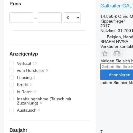
Preis
Niederlande
Galtrailer 
Portugal
14.850 €
Ohne M
–
Spanien
Kippauflieger
2017
Nutzlast
31.700 
Belgien, Han
BRAEM NV/SA
Verkäufer kontak
Anzeigentyp
Melden Sie sich 
Verkauf
vom Hersteller
Abonnieren
Leasing
Indem Sie hier kl
Kredit
in Raten
Inzahlungnahme (Tausch mit
Zuzahlung)
Austausch
Baujahr
7