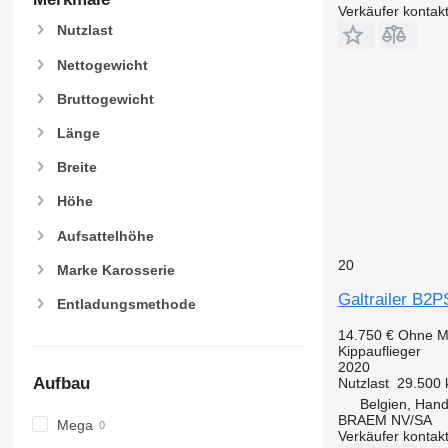
Verkäufer kontak
Nutzlast
Nettogewicht
Bruttogewicht
Länge
Breite
Höhe
Aufsattelhöhe
20
Marke Karosserie
Galtrailer B
Entladungsmethode
14.750 €
Ohne M
Kippauflieger
2020
Aufbau
Nutzlast
29.500 
Belgien, Han
BRAEM NV/SA
Mega
Verkäufer kontak