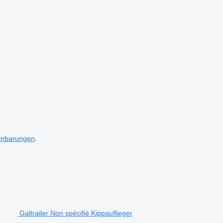
inbarungen
.
Galtrailer Non spécifié Kippauflieger