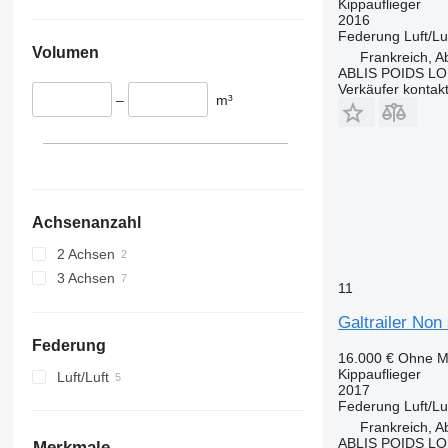
Kippauflieger
2016
Federung
Luft/Lu
Volumen
Frankreich, Ab
ABLIS POIDS L
Verkäufer kontak
–
m³
Achsenanzahl
2 Achsen
3 Achsen
11
Galtrailer Non 
Federung
16.000 €
Ohne M
Kippauflieger
Luft/Luft
2017
Federung
Luft/Lu
Frankreich, Ab
ABLIS POIDS L
Merkmale