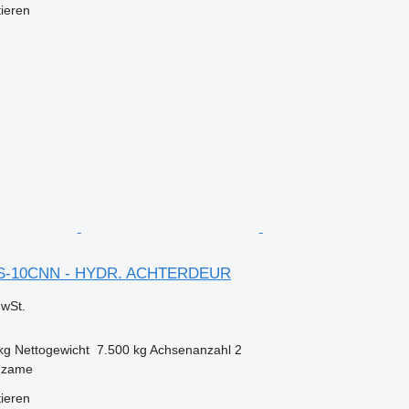
tieren
2PS-10CNN - HYDR. ACHTERDEUR
wSt.
kg
Nettogewicht
7.500 kg
Achsenanzahl
2
dzame
tieren