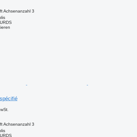
ft
Achsenanzahl
3
lis
OURDS
tieren
spécifié
wSt.
ft
Achsenanzahl
3
lis
OURDS