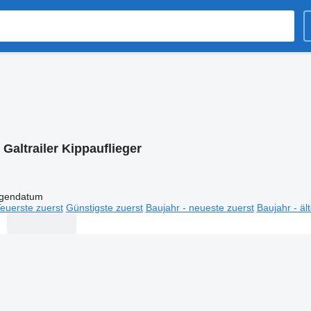
:
Galtrailer Kippauflieger
igendatum
euerste zuerst
Günstigste zuerst
Baujahr - neueste zuerst
Baujahr - äl