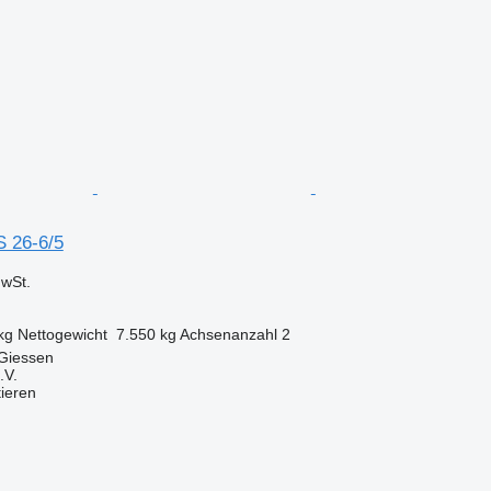
S 26-6/5
wSt.
kg
Nettogewicht
7.550 kg
Achsenanzahl
2
 Giessen
.V.
tieren