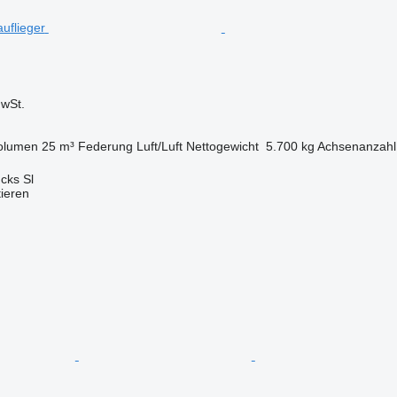
wSt.
olumen
25 m³
Federung
Luft/Luft
Nettogewicht
5.700 kg
Achsenanzahl
cks Sl
tieren