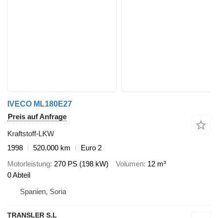
IVECO ML180E27
Preis auf Anfrage
Kraftstoff-LKW
1998
520.000 km
Euro 2
Motorleistung
270 PS (198 kW)
Volumen
12 m³
0 Abteil
Spanien, Soria
TRANSLER S.L