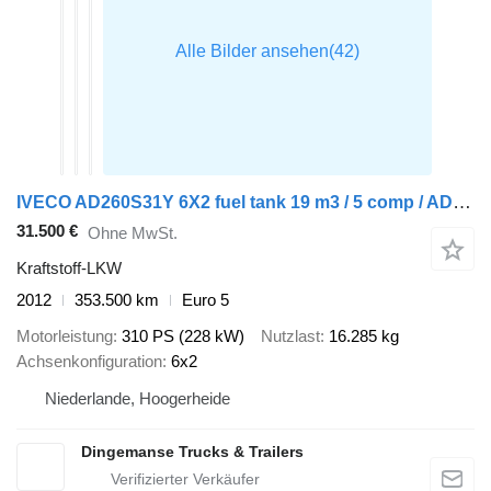
IVECO AD260S31Y 6X2 fuel tank 19 m3 / 5 comp / ADR 02-07-2024
31.500 €
Ohne MwSt.
Kraftstoff-LKW
2012
353.500 km
Euro 5
Motorleistung
310 PS (228 kW)
Nutzlast
16.285 kg
Achsenkonfiguration
6x2
Niederlande, Hoogerheide
Dingemanse Trucks & Trailers