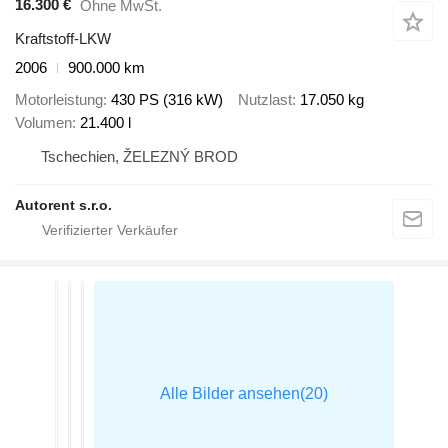
16.300 €
Ohne MwSt.
Kraftstoff-LKW
2006
900.000 km
Motorleistung
430 PS (316 kW)
Nutzlast
17.050 kg
Volumen
21.400 l
Tschechien, ŽELEZNÝ BROD
Autorent s.r.o.