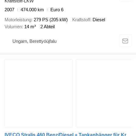
Kraftstoff-LKW
2007
474.000 km
Euro 6
Motorleistung
279 PS (205 kW)
Kraftstoff
Diesel
Volumen
14 m³
2 Abteil
Ungarn, Berettyóújfalu
IVECO Stralis 460 Benz/Diesel + Tankanhänger für Kraftstoffe