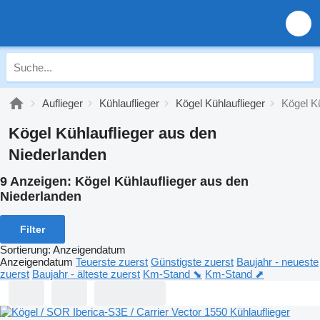
Auflieger
Kühlauflieger
Kögel Kühlauflieger
Kögel K
Kögel Kühlauflieger aus den
Niederlanden
9 Anzeigen:
Kögel Kühlauflieger aus den
Niederlanden
Filter
Sortierung
:
Anzeigendatum
Anzeigendatum
Teuerste zuerst
Günstigste zuerst
Baujahr - neueste
zuerst
Baujahr - älteste zuerst
Km-Stand ⬊
Km-Stand ⬈