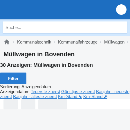
Kommunaltechnik
Kommunalfahrzeuge
Müllwagen
Müllwagen in Bovenden
30 Anzeigen:
Müllwagen in Bovenden
Filter
Sortierung
:
Anzeigendatum
Anzeigendatum
Teuerste zuerst
Günstigste zuerst
Baujahr - neueste
zuerst
Baujahr - älteste zuerst
Km-Stand ⬊
Km-Stand ⬈