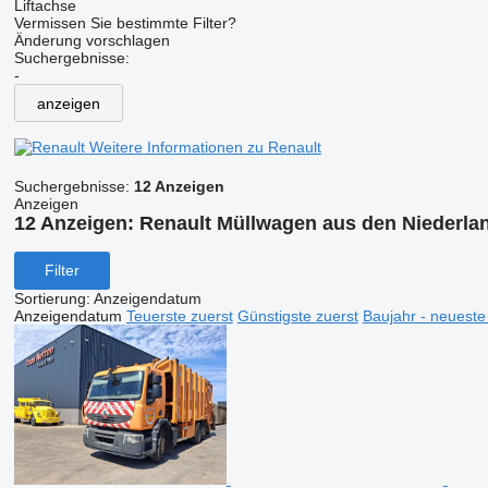
Liftachse
Vermissen Sie bestimmte Filter?
Änderung vorschlagen
Suchergebnisse:
-
anzeigen
Weitere Informationen zu Renault
Suchergebnisse:
12 Anzeigen
Anzeigen
12 Anzeigen:
Renault Müllwagen aus den Niederla
Filter
Sortierung
:
Anzeigendatum
Anzeigendatum
Teuerste zuerst
Günstigste zuerst
Baujahr - neueste