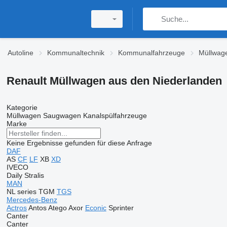
Autoline
Kommunaltechnik
Kommunalfahrzeuge
Müllwag
Renault Müllwagen aus den Niederlanden
Kategorie
Müllwagen
Saugwagen
Kanalspülfahrzeuge
Marke
Keine Ergebnisse gefunden für diese Anfrage
DAF
AS
CF
LF
XB
XD
IVECO
Daily
Stralis
MAN
NL series
TGM
TGS
Mercedes-Benz
Actros
Antos
Atego
Axor
Econic
Sprinter
Canter
Canter