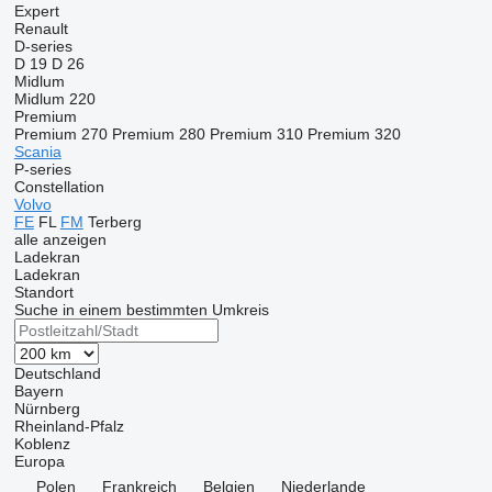
Expert
Renault
D-series
D 19
D 26
Midlum
Midlum 220
Premium
Premium 270
Premium 280
Premium 310
Premium 320
Scania
P-series
Constellation
Volvo
FE
FL
FM
Terberg
alle anzeigen
Ladekran
Ladekran
Standort
Suche in einem bestimmten Umkreis
Deutschland
Bayern
Nürnberg
Rheinland-Pfalz
Koblenz
Europa
Polen
Frankreich
Belgien
Niederlande