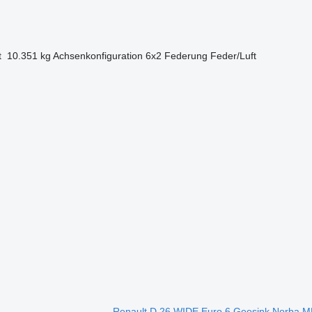
t
10.351 kg
Achsenkonfiguration
6x2
Federung
Feder/Luft
Renault D 26 WIDE Euro 6 Geesink Norba 