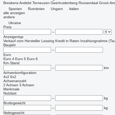
Breskens
Andelst
Terneuzen
Geertruidenberg
Roosendaal
Groot-A
Spanien
Rumänien
Ungarn
Italien
alle anzeigen
andere
Ukraine
Preis
–
Anzeigentyp
Verkauf
vom Hersteller
Leasing
Kredit
in Raten
Inzahlungnahme (Tau
Baujahr
–
Euro
Euro 4
Euro 5
Euro 6
Km-Stand
–
km
Achsenkonfiguration
4x2
6x2
Achsenanzahl
2 Achsen
3 Achsen
Merkmale
Nutzlast
–
kg
Bruttogewicht
–
kg
Nettogewicht