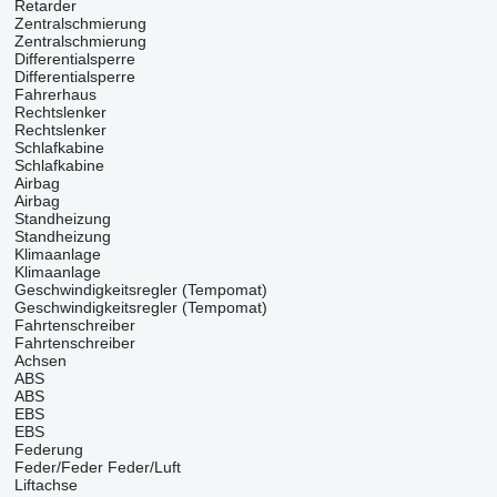
Retarder
Zentralschmierung
Zentralschmierung
Differentialsperre
Differentialsperre
Fahrerhaus
Rechtslenker
Rechtslenker
Schlafkabine
Schlafkabine
Airbag
Airbag
Standheizung
Standheizung
Klimaanlage
Klimaanlage
Geschwindigkeitsregler (Tempomat)
Geschwindigkeitsregler (Tempomat)
Fahrtenschreiber
Fahrtenschreiber
Achsen
ABS
ABS
EBS
EBS
Federung
Feder/Feder
Feder/Luft
Liftachse