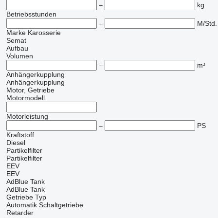
–
kg
Betriebsstunden
–
M/Std.
Marke Karosserie
Semat
Aufbau
Volumen
–
m³
Anhängerkupplung
Anhängerkupplung
Motor, Getriebe
Motormodell
Motorleistung
–
PS
Kraftstoff
Diesel
Partikelfilter
Partikelfilter
EEV
EEV
AdBlue Tank
AdBlue Tank
Getriebe Typ
Automatik
Schaltgetriebe
Retarder