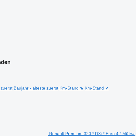
nden
 zuerst
Baujahr - älteste zuerst
Km-Stand ⬊
Km-Stand ⬈
Renault Premium 320 * DXi * Euro 4 * Müllw