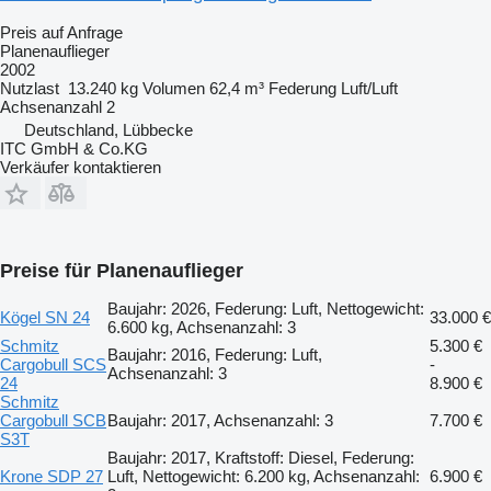
Preis auf Anfrage
Planenauflieger
2002
Nutzlast
13.240 kg
Volumen
62,4 m³
Federung
Luft/Luft
Achsenanzahl
2
Deutschland, Lübbecke
ITC GmbH & Co.KG
Verkäufer kontaktieren
Preise für Planenauflieger
Baujahr: 2026, Federung: Luft, Nettogewicht:
Kögel SN 24
33.000 €
6.600 kg, Achsenanzahl: 3
Schmitz
5.300 €
Baujahr: 2016, Federung: Luft,
Cargobull SCS
-
Achsenanzahl: 3
24
8.900 €
Schmitz
Cargobull SCB
Baujahr: 2017, Achsenanzahl: 3
7.700 €
S3T
Baujahr: 2017, Kraftstoff: Diesel, Federung:
Krone SDP 27
Luft, Nettogewicht: 6.200 kg, Achsenanzahl:
6.900 €