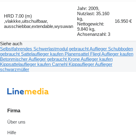
Jahr: 2009,
Nutzlast: 35.160
HRD 7.00 (m)
kg,
,vlakkke,uitschuifbaar,
16.950 €
Nettogewicht:
ausschiebbar,extendable,wysuwan
9.840 kg,
Achsenanzahl: 3
Siehe auch
Selbstfahrendes Schwerlastmodul gebraucht
Auflieger Schubboden
gebraucht
Sattelauflieger kaufen
Planensattel
Fliegl Auflieger kaufen
Betonmischer Auflieger gebraucht
Krone Auflieger kaufen
Kippsattelauflieger kaufen
Carnehl Kippauflieger
Auflieger
schwarzmüller
Firma
Über uns
Hilfe