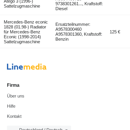
Atego 3 (1996-)
9738301261..., Kraftstoff:
Sattelzugmaschine
Diesel
Mercedes-Benz econic
Ersatzteilnummer:
1828 (01.98-) Radiator
A9578300460
für Mercedes-Benz
125 €
A9578301360, Kraftstoff:
Econic (1998-2014)
Benzin
Sattelzugmaschine
Firma
Über uns
Hilfe
Kontakt
Deutschland / Deutsch