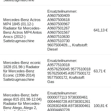
Ersatzteilnummer:
A9607500409
Mercedes-Benz Actros
A9607500618
MP4 1845 (01.12-)
A9607500967
Radiator für Mercedes-
A9607501267
641,13 €
Benz Actros MP4 Antos
A9607501567
Arocs (2012-)
A9607510630
Sattelzugmaschine
A9607510730
9607500409..., Kraftstoff:
Diesel
Ersatzteilnummer:
Mercedes-Benz econic
A9577510018
1828 (01.98-) Radiator
A9576250045 9577510018
für Mercedes-Benz
63,71 €
9576250045 A9577500172
Econic (1998-2014)
9577500172, Kraftstoff:
Sattelzugmaschine
Gas
Ersatzteilnummer:
Mercedes-Benz; behr
0000077113 9738300461
atego 815 (01.98-12.04)
0004460728 A9738301261
Radiator für Mercedes-
0028302408 A9738300461
100,81 €
Benz Atego, Atego 2,
A0004460728