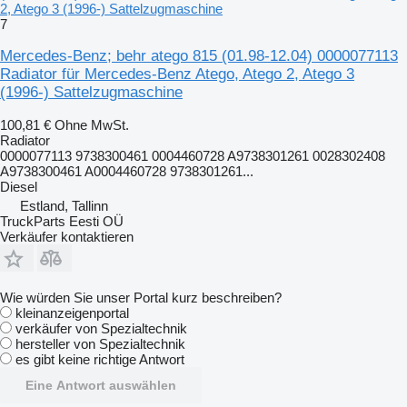
2, Atego 3 (1996-) Sattelzugmaschine
7
Mercedes-Benz; behr atego 815 (01.98-12.04) 0000077113
Radiator für Mercedes-Benz Atego, Atego 2, Atego 3
(1996-) Sattelzugmaschine
100,81 €
Ohne MwSt.
Radiator
0000077113 9738300461 0004460728 A9738301261 0028302408
A9738300461 A0004460728 9738301261...
Diesel
Estland, Tallinn
TruckParts Eesti OÜ
Verkäufer kontaktieren
Wie würden Sie unser Portal kurz beschreiben?
kleinanzeigenportal
verkäufer von Spezialtechnik
hersteller von Spezialtechnik
es gibt keine richtige Antwort
Eine Antwort auswählen