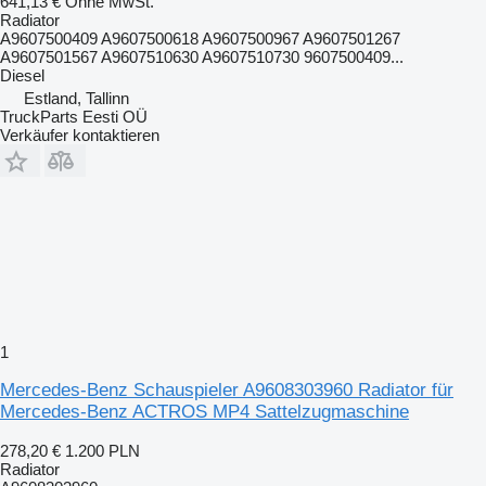
641,13 €
Ohne MwSt.
Radiator
A9607500409 A9607500618 A9607500967 A9607501267
A9607501567 A9607510630 A9607510730 9607500409...
Diesel
Estland, Tallinn
TruckParts Eesti OÜ
Verkäufer kontaktieren
1
Mercedes-Benz Schauspieler A9608303960 Radiator für
Mercedes-Benz ACTROS MP4 Sattelzugmaschine
278,20 €
1.200 PLN
Radiator