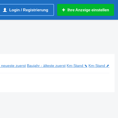
Login / Registrierung
Ihre Anzeige einstellen
- neueste zuerst
Baujahr - älteste zuerst
Km-Stand ⬊
Km-Stand ⬈