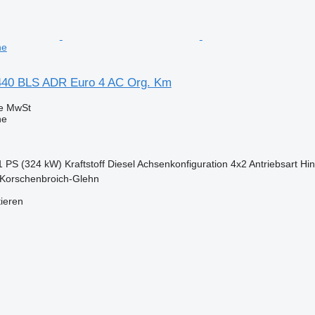
ne
40 BLS ADR Euro 4 AC Org. Km
ve MwSt
ne
1 PS (324 kW)
Kraftstoff
Diesel
Achsenkonfiguration
4x2
Antriebsart
Hin
 Korschenbroich-Glehn
tieren