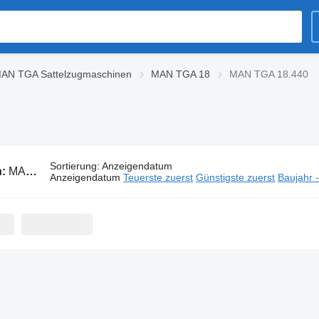
AN TGA Sattelzugmaschinen
MAN TGA 18
MAN TGA 18.440
Sortierung
:
Anzeigendatum
n:
MAN TGA 18.440 Sattelzugmaschinen
Anzeigendatum
Teuerste zuerst
Günstigste zuerst
Baujahr 