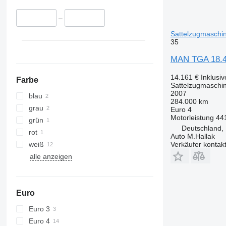
TGX 41.540
–
TGX 41.560
Sattelzugmaschi
TGX 41.580
35
TGX 41.640
MAN TGA 18.4
TGX 41.680
14.161 €
Inklusi
Farbe
Sattelzugmaschi
2007
blau
284.000 km
grau
Euro 4
Motorleistung
44
grün
Deutschland,
rot
Auto M.Hallak
weiß
Verkäufer kontak
alle anzeigen
Euro
Euro 3
Euro 4