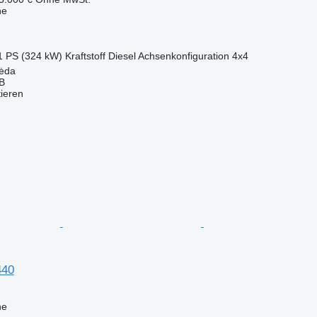
ne
1 PS (324 kW)
Kraftstoff
Diesel
Achsenkonfiguration
4x4
pėda
AB
tieren
440
ne