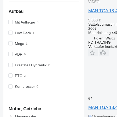
VIDEO
MAN TGA 18.44
Aufbau
5.500 €
Mit Auflieger
Sattelzugmaschi
2007
Motorleistung
44
Low Deck
Polen, Wałcz
FD TRADING
Mega
Verkäufer kontak
ADR
Ersatzteil Hydraulik
PTO
Kompressor
64
MAN TGA 18.
Motor, Getriebe
Motormarke