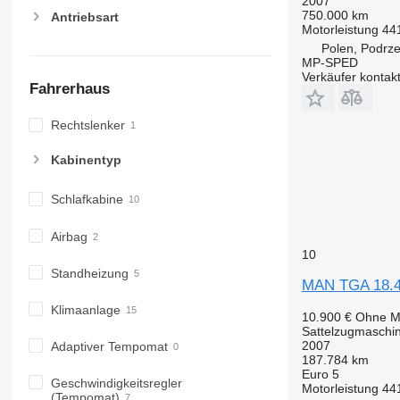
2007
750.000 km
Antriebsart
Motorleistung
44
Polen, Podrz
MP-SPED
Verkäufer kontak
Fahrerhaus
Rechtslenker
Kabinentyp
Schlafkabine
Airbag
10
Standheizung
MAN TGA 18.44
Klimaanlage
10.900 €
Ohne M
Sattelzugmaschi
2007
Adaptiver Tempomat
187.784 km
Euro 5
Geschwindigkeitsregler
Motorleistung
44
(Tempomat)