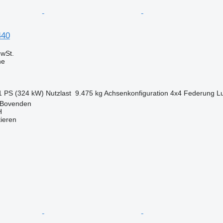
440
wSt.
ne
1 PS (324 kW)
Nutzlast
9.475 kg
Achsenkonfiguration
4x4
Federung
Lu
 Bovenden
H
tieren