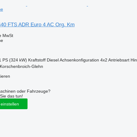
ne
40 FTS ADR Euro 4 AC Org. Km
ve MwSt
ne
1 PS (324 kW)
Kraftstoff
Diesel
Achsenkonfiguration
4x2
Antriebsart
Hin
 Korschenbroich-Glehn
tieren
aschinen oder Fahrzeuge?
Sie das tun!
einstellen