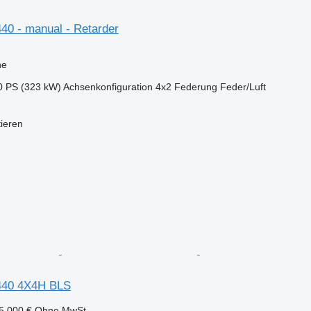
0 - manual - Retarder
ne
0 PS (323 kW)
Achsenkonfiguration
4x2
Federung
Feder/Luft
tieren
440 4X4H BLS
5.000 €
Ohne MwSt.