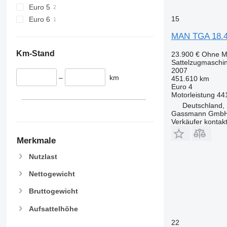
Euro 5
15
Euro 6
MAN TGA 18.
Km-Stand
23.900 €
Ohne M
Sattelzugmaschi
2007
–
km
451.610 km
Euro 4
Motorleistung
44
Deutschland,
Gassmann Gmb
Verkäufer kontak
Merkmale
Nutzlast
Nettogewicht
Bruttogewicht
Aufsattelhöhe
22