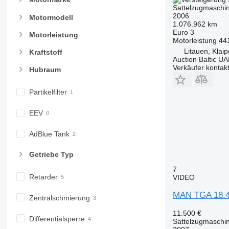
Sattelzugmaschi
2006
Motormodell
1.076.962 km
Euro 3
Motorleistung
Motorleistung
44
Litauen, Klai
Kraftstoff
Auction Baltic U
Verkäufer kontak
Hubraum
Partikelfilter
EEV
AdBlue Tank
Getriebe Typ
7
Retarder
VIDEO
MAN TGA 18.
Zentralschmierung
11.500 €
Differentialsperre
Sattelzugmaschi