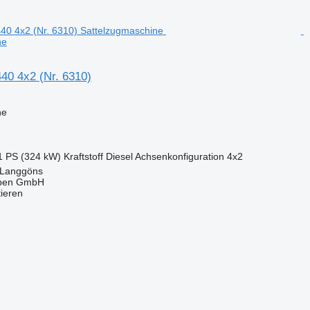
ne
0 4x2 (Nr. 6310)
ne
1 PS (324 kW)
Kraftstoff
Diesel
Achsenkonfiguration
4x2
 Langgöns
epen GmbH
tieren