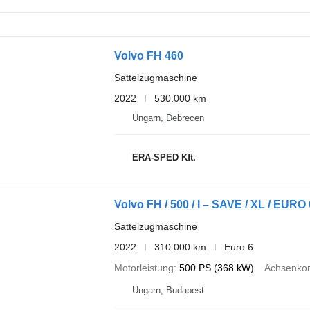
Volvo FH 460
Sattelzugmaschine
2022
530.000 km
Ungarn, Debrecen
ERA-SPED Kft.
Volvo FH / 500 / I – SAVE / XL / EUR
Sattelzugmaschine
2022
310.000 km
Euro 6
Motorleistung
500 PS (368 kW)
Achsenkon
Ungarn, Budapest