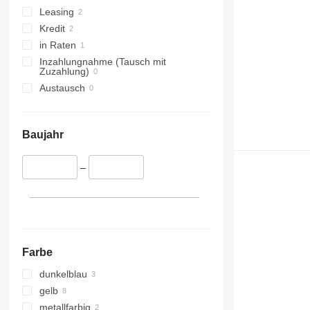
Gyor
Leasing
Ullo
Kredit
Tatabanya
in Raten
alle anzeigen
Inzahlungnahme (Tausch mit
Zuzahlung)
Austausch
Baujahr
–
Farbe
dunkelblau
gelb
metallfarbig