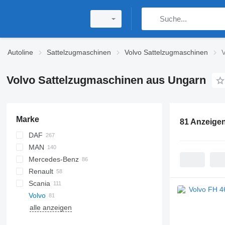
Autoline
Sattelzugmaschinen
Volvo Sattelzugmaschinen
V
Volvo Sattelzugmaschinen aus Ungarn
Marke
81 Anzeige
DAF
MAN
CF
Cargo
Daily
Mercedes-Benz
XF
F-MAX
EuroCargo
TGA
Renault
XG
Transit
S-Way
TGS
Actros
Canter
Scania
Stralis
TGX
Arocs
C-series
Volvo
Axor
Magnum
G-series
alle anzeigen
Sprinter
Mascott
L-series
FH
Premium
R-series
FM
FH12