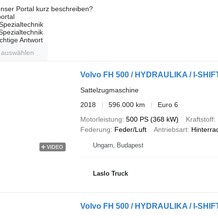
nser Portal kurz beschreiben?
ortal
Spezialtechnik
 Spezialtechnik
ichtige Antwort
t auswählen
Volvo FH 500 / HYDRAULIKA / I-SHIF
Sattelzugmaschine
2018
596.000 km
Euro 6
Motorleistung
500 PS (368 kW)
Kraftstoff
Federung
Feder/Luft
Antriebsart
Hinterra
Ungarn, Budapest
VIDEO
Laslo Truck
Volvo FH 500 / HYDRAULIKA / I-SHIF