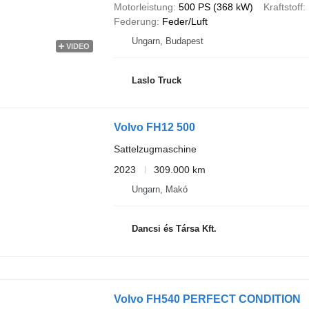
Motorleistung
500 PS (368 kW)
Kraftstoff
Federung
Feder/Luft
Ungarn, Budapest
VIDEO
Laslo Truck
Volvo FH12 500
Sattelzugmaschine
2023
309.000 km
Ungarn, Makó
Dancsi és Társa Kft.
Volvo FH540 PERFECT CONDITION