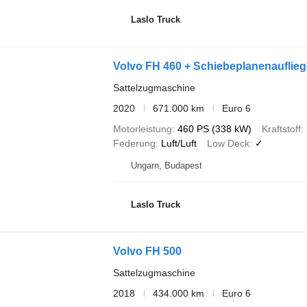
Laslo Truck
Volvo FH 460 + Schiebeplanenauflieg
Sattelzugmaschine
2020
671.000 km
Euro 6
Motorleistung
460 PS (338 kW)
Kraftstoff
Federung
Luft/Luft
Low Deck
✓
Ungarn, Budapest
Laslo Truck
Volvo FH 500
Sattelzugmaschine
2018
434.000 km
Euro 6