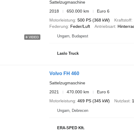
Sattelzugmaschine
2018
650.000 km
Euro 6
Motorleistung
500 PS (368 kW)
Kraftstoff
Federung
Feder/Luft
Antriebsart
Hinterra
Ungarn, Budapest
VIDEO
Laslo Truck
Volvo FH 460
Sattelzugmaschine
2021
470.000 km
Euro 6
Motorleistung
469 PS (345 kW)
Nutzlast
1
Ungarn, Debrecen
ERA-SPED Kft.