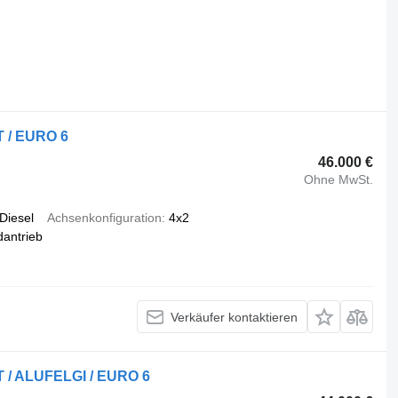
T / EURO 6
46.000 €
Ohne MwSt.
Diesel
Achsenkonfiguration
4x2
dantrieb
Verkäufer kontaktieren
T / ALUFELGI / EURO 6