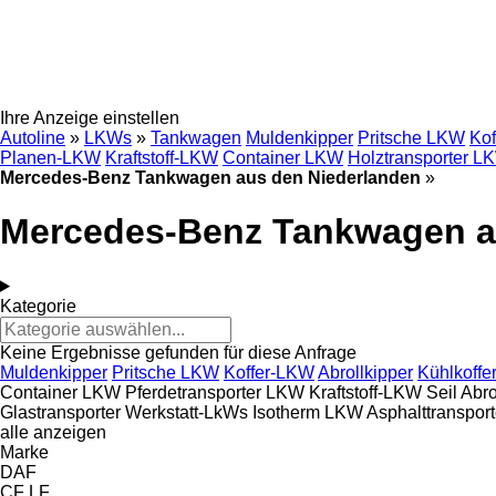
Ihre Anzeige einstellen
Autoline
»
LKWs
»
Tankwagen
Muldenkipper
Pritsche LKW
Ko
Planen-LKW
Kraftstoff-LKW
Container LKW
Holztransporter L
Mercedes-Benz Tankwagen aus den Niederlanden
»
Mercedes-Benz Tankwagen a
Kategorie
Keine Ergebnisse gefunden für diese Anfrage
Muldenkipper
Pritsche LKW
Koffer-LKW
Abrollkipper
Kühlkoff
Container LKW
Pferdetransporter LKW
Kraftstoff-LKW
Seil Abro
Glastransporter
Werkstatt-LkWs
Isotherm LKW
Asphalttranspor
alle anzeigen
Marke
DAF
CF
LF