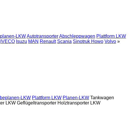
eplanen-LKW
Autotransporter
Abschleppwagen
Plattform LKW
IVECO
Isuzu
MAN
Renault
Scania
Sinotruk Howo
Volvo
»
ebeplanen-LKW
Plattform LKW
Planen-LKW
Tankwagen
ter LKW
Geflügeltransporter
Holztransporter LKW