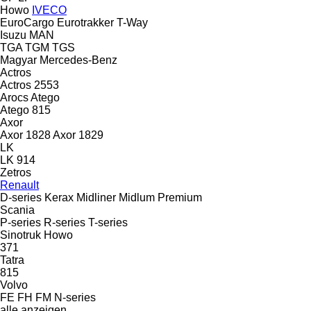
Howo
IVECO
EuroCargo
Eurotrakker
T-Way
Isuzu
MAN
TGA
TGM
TGS
Magyar
Mercedes-Benz
Actros
Actros 2553
Arocs
Atego
Atego 815
Axor
Axor 1828
Axor 1829
LK
LK 914
Zetros
Renault
D-series
Kerax
Midliner
Midlum
Premium
Scania
P-series
R-series
T-series
Sinotruk Howo
371
Tatra
815
Volvo
FE
FH
FM
N-series
alle anzeigen