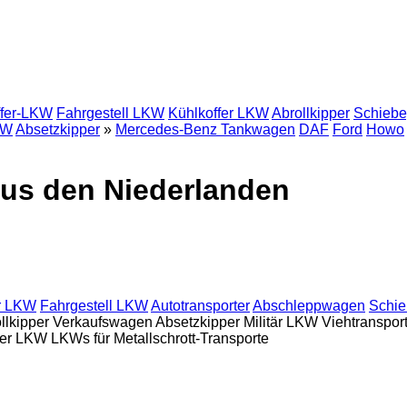
ffer-LKW
Fahrgestell LKW
Kühlkoffer LKW
Abrollkipper
Schieb
KW
Absetzkipper
»
Mercedes-Benz Tankwagen
DAF
Ford
Howo
us den Niederlanden
er LKW
Fahrgestell LKW
Autotransporter
Abschleppwagen
Schi
llkipper
Verkaufswagen
Absetzkipper
Militär LKW
Viehtranspor
ter LKW
LKWs für Metallschrott-Transporte