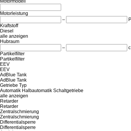
Motormodell
Motorleistung
–
Kraftstoff
Diesel
alle anzeigen
Hubraum
–
c
Partikelfilter
Partikelfilter
EEV
EEV
AdBlue Tank
AdBlue Tank
Getriebe Typ
Automatik
Halbautomatik
Schaltgetriebe
alle anzeigen
Retarder
Retarder
Zentralschmierung
Zentralschmierung
Differentialsperre
Differentialsperre