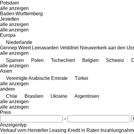
Potsdam
alle anzeigen
Baden-Württemberg
Jestetten
alle anzeigen
alle anzeigen
Europa
Niederlande
Gennep
Weert
Leeuwarden
Velddriel
Nieuwerkerk aan den IJs
alle anzeigen
Spanien
Polen
Tschechien
Belgien
Schweiz
alle anzeigen
Asien
Vereinigte Arabische Emirate
Türkei
alle anzeigen
andere
Chile
Brasilien
Ukraine
Argentinien
alle anzeigen
alle anzeigen
Preis
–
Anzeigentyp
Verkauf
vom Hersteller
Leasing
Kredit
in Raten
Inzahlungnahme