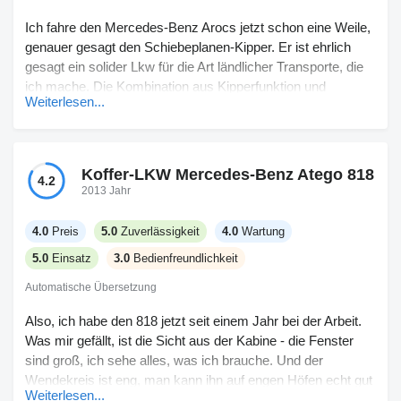
Ich fahre den Mercedes‑Benz Arocs jetzt schon eine Weile,
genauer gesagt den Schiebeplanen-Kipper. Er ist ehrlich
gesagt ein solider Lkw für die Art ländlicher Transporte, die
ich mache. Die Kombination aus Kipperfunktion und
Weiterlesen...
Schiebeplane macht das Leben viel einfacher, wenn ich
gemischte Ladungen fahre, besonders bei Lieferungen an
Höfe. Es hat nicht lange gedauert, bis ich mich an die
Bedienelemente gewöhnt hatte, alles ist da, wo man es
Koffer-LKW Mercedes-Benz Atego 818
4.2
erwartet, auch wenn es manchmal vielleicht zu viele Knöpfe
2013 Jahr
sind. Was die Zuverlässigkeit angeht, war sie bisher
ziemlich gut, nichts, was mich von der Straße gehalten
4.0
Preis
5.0
Zuverlässigkeit
4.0
Wartung
hätte. Der Preis hat ganz schön reingehauen, kein Scherz –
5.0
Einsatz
3.0
Bedienfreundlichkeit
am Anfang ist es viel, aber man bekommt, wofür man zahlt.
Zum Thema Komfort: Das Fahrerhaus ist kein Luxus, aber
Automatische Übersetzung
die Sitze sind für die langen ländlichen Fahrten ausreichend.
Also, ich habe den 818 jetzt seit einem Jahr bei der Arbeit.
Service – nun, es ist ein Benz, Ersatzteile sind nicht immer
Was mir gefällt, ist die Sicht aus der Kabine - die Fenster
günstig, aber größere Reparaturen hatte ich noch nicht. Für
sind groß, ich sehe alles, was ich brauche. Und der
mich passt es, ich muss nur das Budget im Auge behalten.
Wendekreis ist eng, man kann ihn auf engen Höfen echt gut
Weiterlesen...
manövrieren, ohne großen Ärger. Er zieht ordentlich, also für