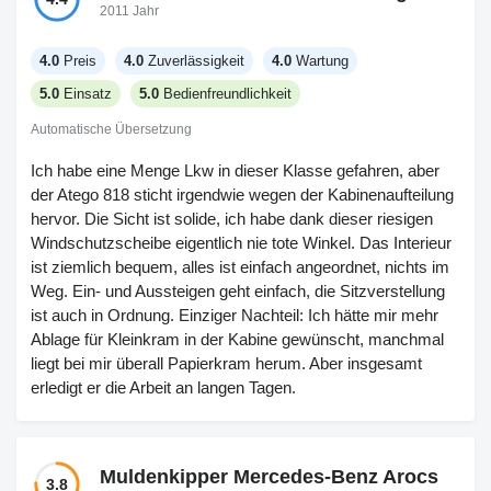
würde einige der kleinen Komfortfeatures serienmäßig
stark von der bisherigen Pflege ab.
2011 Jahr
einbauen, zum Beispiel die Schlafkoje - dafür musst du
extra zahlen. Der Motor ist leise genug, aber das AdBlue-
4.0
Preis
4.0
Zuverlässigkeit
4.0
Wartung
Gedöns ist etwas umständlicher als bei meinem alten
5.0
Einsatz
5.0
Bedienfreundlichkeit
Brummi. Die Serviceintervalle waren bisher vernünftig. Es
ist kein billiger Lkw, aber man hat das Gefühl von Solidität
Automatische Übersetzung
und auf der Straße wirkt alles rund.
Ich habe eine Menge Lkw in dieser Klasse gefahren, aber
der Atego 818 sticht irgendwie wegen der Kabinenaufteilung
hervor. Die Sicht ist solide, ich habe dank dieser riesigen
Windschutzscheibe eigentlich nie tote Winkel. Das Interieur
ist ziemlich bequem, alles ist einfach angeordnet, nichts im
Weg. Ein- und Aussteigen geht einfach, die Sitzverstellung
ist auch in Ordnung. Einziger Nachteil: Ich hätte mir mehr
Ablage für Kleinkram in der Kabine gewünscht, manchmal
liegt bei mir überall Papierkram herum. Aber insgesamt
erledigt er die Arbeit an langen Tagen.
Muldenkipper Mercedes-Benz Arocs
3.8