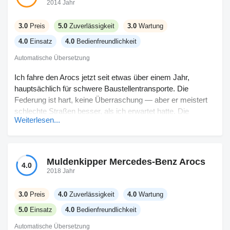
2014 Jahr
3.0
Preis
5.0
Zuverlässigkeit
3.0
Wartung
4.0
Einsatz
4.0
Bedienfreundlichkeit
Automatische Übersetzung
Ich fahre den Arocs jetzt seit etwas über einem Jahr,
hauptsächlich für schwere Baustellentransporte. Die
Federung ist hart, keine Überraschung — aber er meistert
schlechte Straßen besser, als ich erwartet hatte. Die
Weiterlesen...
Kabinenaufteilung passt, sobald man sich an die überall
vorhandenen Wippschalter gewöhnt hat. Die Spiegel
könnten etwas größer sein, ziemlich sicher bin ich nicht der
Einzige, der darüber meckert. Die Wartung ist nicht billig –
Muldenkipper Mercedes-Benz Arocs
4.0
es ist schließlich Mercedes. Aber man hat weniger
2018 Jahr
Ausfallzeiten, das hilft. Der Komfort ist nicht schlecht, der
Sitz erfüllt seinen Zweck auch an längeren Tagen.
3.0
Preis
4.0
Zuverlässigkeit
4.0
Wartung
5.0
Einsatz
4.0
Bedienfreundlichkeit
Automatische Übersetzung