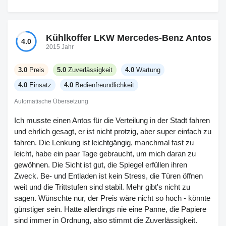
einen 8‑Tonner macht er sich ganz gut, selbst wenn er bis
zur Grenze beladen ist. Nachteilig ist, dass die Heizung in
der Kabine im Winter ein bisschen braucht, bis sie warm
Kühlkoffer LKW Mercedes-Benz Antos
4.0
wird, was blöd ist, wenn man früh morgens anfängt. Hatte
2015 Jahr
noch keine Panne, also ist die Zuverlässigkeit bisher gut.
Normale Ölwechsel und Checks waren nicht wahnsinnig
3.0
Preis
5.0
Zuverlässigkeit
4.0
Wartung
teuer.
4.0
Einsatz
4.0
Bedienfreundlichkeit
Automatische Übersetzung
Ich musste einen Antos für die Verteilung in der Stadt fahren
und ehrlich gesagt, er ist nicht protzig, aber super einfach zu
fahren. Die Lenkung ist leichtgängig, manchmal fast zu
leicht, habe ein paar Tage gebraucht, um mich daran zu
gewöhnen. Die Sicht ist gut, die Spiegel erfüllen ihren
Zweck. Be- und Entladen ist kein Stress, die Türen öffnen
weit und die Trittstufen sind stabil. Mehr gibt's nicht zu
sagen. Wünschte nur, der Preis wäre nicht so hoch - könnte
günstiger sein. Hatte allerdings nie eine Panne, die Papiere
sind immer in Ordnung, also stimmt die Zuverlässigkeit.