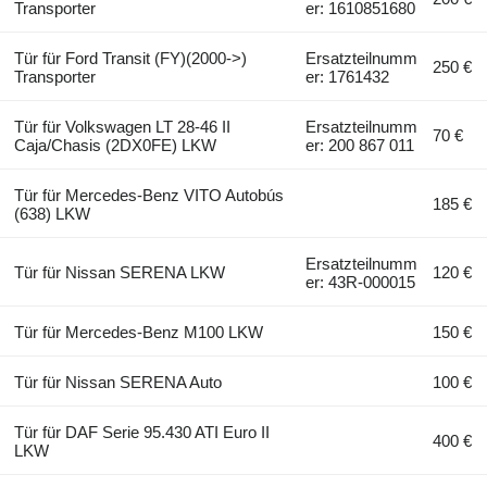
Transporter
er: 1610851680
Tür für Ford Transit (FY)(2000->)
Ersatzteilnumm
250 €
Transporter
er: 1761432
Tür für Volkswagen LT 28-46 II
Ersatzteilnumm
70 €
Caja/Chasis (2DX0FE) LKW
er: 200 867 011
Tür für Mercedes-Benz VITO Autobús
185 €
(638) LKW
Ersatzteilnumm
Tür für Nissan SERENA LKW
120 €
er: 43R-000015
Tür für Mercedes-Benz M100 LKW
150 €
Tür für Nissan SERENA Auto
100 €
Tür für DAF Serie 95.430 ATI Euro II
400 €
LKW