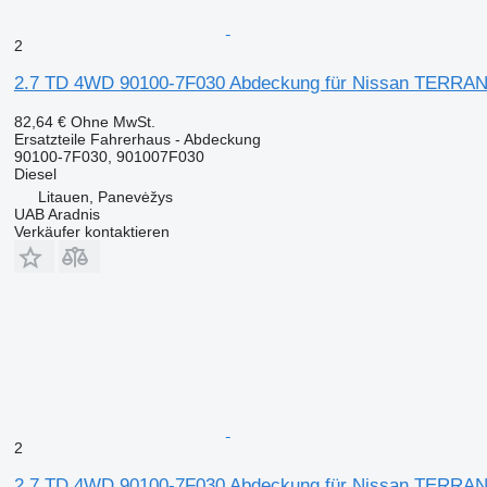
2
2.7 TD 4WD 90100-7F030 Abdeckung für Nissan TERRANO
82,64 €
Ohne MwSt.
Ersatzteile Fahrerhaus - Abdeckung
90100-7F030, 901007F030
Diesel
Litauen, Panevėžys
UAB Aradnis
Verkäufer kontaktieren
2
2.7 TD 4WD 90100-7F030 Abdeckung für Nissan TERRANO