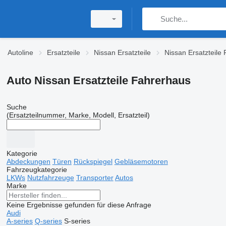
Autoline
Ersatzteile
Nissan Ersatzteile
Nissan Ersatzteile
Auto Nissan Ersatzteile Fahrerhaus
Suche
(Ersatzteilnummer, Marke, Modell, Ersatzteil)
Kategorie
Abdeckungen
Türen
Rückspiegel
Gebläsemotoren
Fahrzeugkategorie
LKWs
Nutzfahrzeuge
Transporter
Autos
Marke
Keine Ergebnisse gefunden für diese Anfrage
Audi
A-series
Q-series
S-series