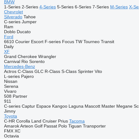
BMW
1-Series
2-Series
4-Series
5-Series
6-Series
7-Series
M-Series
X-Se
Chevrolet
Silverado
Tahoe
C-series
Jumper
Ram
Doblo
Ducato
Ford
6610
Courier
Escort
F-series
Focus
TW
Tourneo
Transit
Daily
XF
Grand Cherokee
Wrangler
Carnival
Rio
Sorento
Mercedes-Benz
Actros
C-Class
GLC
R-Class
S-Class
Sprinter
Vito
L-series
Pajero
Nissan
Serena
Vivaro
508
Partner
911
C-series
Captur
Espace
Kangoo
Laguna
Mascott
Master
Megane
Sc
Jimny
Toyota
C-HR
Corolla
Land Cruiser
Prius
Tacoma
Amarok
Arteon
Golf
Passat
Polo
Tiguan
Transporter
FMX
XC
Octavia