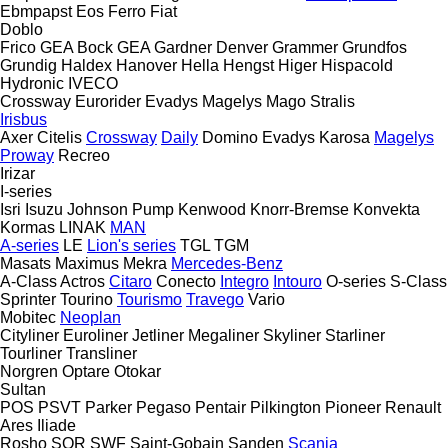
Ebmpapst
Eos
Ferro
Fiat
Doblo
Frico
GEA Bock
GEA
Gardner Denver
Grammer
Grundfos
Grundig
Haldex
Hanover
Hella
Hengst
Higer
Hispacold
Hydronic
IVECO
Crossway
Eurorider
Evadys
Magelys
Mago
Stralis
Irisbus
Axer
Citelis
Crossway
Daily
Domino
Evadys
Karosa
Magelys
Proway
Recreo
Irizar
I-series
Isri
Isuzu
Johnson Pump
Kenwood
Knorr-Bremse
Konvekta
Kormas
LINAK
MAN
A-series
LE
Lion's series
TGL
TGM
Masats
Maximus
Mekra
Mercedes-Benz
A-Class
Actros
Citaro
Conecto
Integro
Intouro
O-series
S-Class
Sprinter
Tourino
Tourismo
Travego
Vario
Mobitec
Neoplan
Cityliner
Euroliner
Jetliner
Megaliner
Skyliner
Starliner
Tourliner
Transliner
Norgren
Optare
Otokar
Sultan
POS
PSVT
Parker
Pegaso
Pentair
Pilkington
Pioneer
Renault
Ares
Iliade
Rosho
SOR
SWF
Saint-Gobain
Sanden
Scania