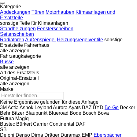
Kategorie
Abdeckungen
Türen
Motorhauben
Klimaanlagen und
Ersatzteile
sonstige Teile für Klimaanlagen
Standheizungen
Fensterscheiben
Seitenscheiben
Radiatoren
Außenspiegel
Heizungsregelventile
sonstige
Ersatzteile Fahrerhaus
alle anzeigen
Fahrzeugkategorie
Busse
alle anzeigen
Art des Ersatzteils
Original-Ersatzteil
alle anzeigen
Marke
Keine Ergebnisse gefunden für diese Anfrage
3M
Actia
Ashok Leyland
Aurora
Ayats
BAZ
BYD
Be-Ge
Becker
Behr
Bitzer
Blaupunkt
Blueroad
Bode
Bosch
Bova
Futura
Magiq
Bustec
Bürkert
Carrier
Continental
DAF
SB
Delphi
Denso
Dirna
Dräger
Duramax
EMP
Eberspächer