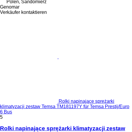
Polen, Sandomierz
Genomar
Verkäufer kontaktieren
Rolki napinające sprężarki
klimatyzacji zestaw Temsa TM181197Y für Temsa Prestij/Euro
6 Bus
5
Rolki napinające sprężarki klimatyzacji zestaw