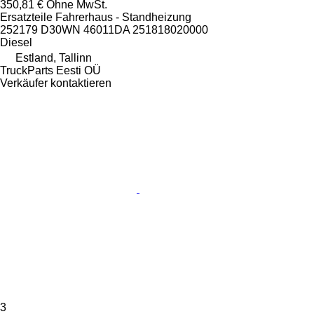
350,81 €
Ohne MwSt.
Ersatzteile Fahrerhaus - Standheizung
252179 D30WN 46011DA 251818020000
Diesel
Estland, Tallinn
TruckParts Eesti OÜ
Verkäufer kontaktieren
3