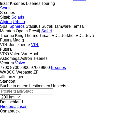
Irizar
K-series
L-series
Touring
Setra
S-series
Sittab
Solaris
Alpino
Urbino
Spal
Spheros
Stabilus
Sutrak
Tamware
Temsa
Maraton
Opalin
Prestij
Safari
Thermo King
Thermo
Tirsan
VDL Berkhof
VDL Bova
Futura
Magiq
VDL Jonckheere
VDL
Futura
VDO
Valeo
Van Hool
Astromega
Astron
T-series
Ventura
Volvo
7700
8700
8900
9700
9900
B-series
WABCO
Webasto
ZF
alle anzeigen
Standort
Suche in einem bestimmten Umkreis
Deutschland
Niedersachsen
Osnabrück