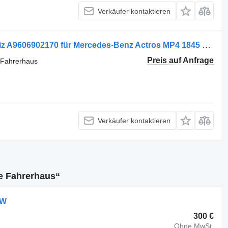
Verkäufer kontaktieren
Capac lateral din plastic, stânga Parbiz A9606902170 für Mercedes-Benz Actros MP4 1845 LKW
Preis auf Anfrage
l Fahrerhaus
Verkäufer kontaktieren
e Fahrerhaus“
KW
300 €
Ohne MwSt.