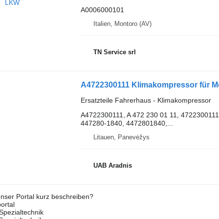
A0006000101
Italien, Montoro (AV)
TN Service srl
A4722300111 Klimakompressor für 
Ersatzteile Fahrerhaus - Klimakompressor
A4722300111, A 472 230 01 11, 472230011
447280-1840, 4472801840,...
Litauen, Panevėžys
UAB Aradnis
nser Portal kurz beschreiben?
ortal
Spezialtechnik