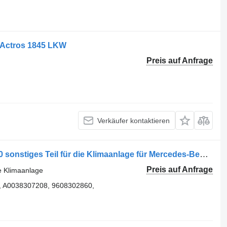
 Actros 1845 LKW
Preis auf Anfrage
Verkäufer kontaktieren
: Set complet sistem A/C A9608300560 sonstiges Teil für die Klimaanlage für Mercedes-Benz Actros MP4 1845 LKW
Preis auf Anfrage
ie Klimaanlage
 A0038307208, 9608302860,