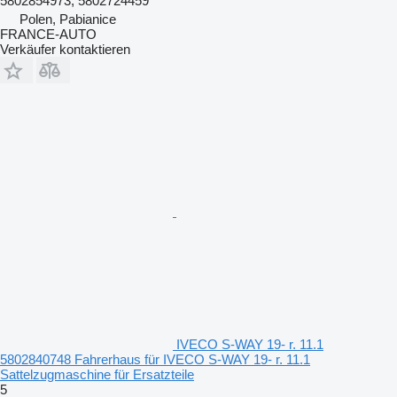
5802854973, 5802724459
Polen, Pabianice
FRANCE-AUTO
Verkäufer kontaktieren
IVECO S-WAY 19- r. 11.1
5802840748 Fahrerhaus für IVECO S-WAY 19- r. 11.1
Sattelzugmaschine für Ersatzteile
5