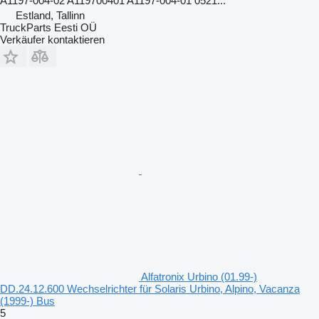
A1197-004-02 A119700401 A1197-004-01 0521...
Estland, Tallinn
TruckParts Eesti OÜ
Verkäufer kontaktieren
Alfatronix Urbino (01.99-)
DD.24.12.600 Wechselrichter für Solaris Urbino, Alpino, Vacanza
(1999-) Bus
5