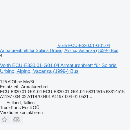
Voith ECU-E330.01-G01.04
Armaturenbrett für Solaris Urbino, Alpino, Vacanza (1999-) Bus
4
Voith ECU-E330.01-G01.04 Armaturenbrett für Solaris
Urbino, Alpino, Vacanza (1999-) Bus
125 €
Ohne MwSt.
Ersatzteil - Armaturenbrett
ECU-E330.01-G01.04 ECU-E330.01-G01.04-68314515 68314515
A1197-004-02 A119700401 A1197-004-01 0521...
Estland, Tallinn
TruckParts Eesti OÜ
Verkäufer kontaktieren