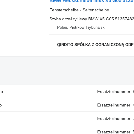
Fensterscheibe - Seitenscheibe
Szyba drzwi tył lewy BMW X5 G05 5135748
Polen, Piotrków Trybunalski
QINDITO SPÓŁKA Z OGRANICZONĄ OD
to
Ersatzteilnummer:
o
Ersatzteilnummer:
Ersatzteilnummer:
Ersatzteilnummer: