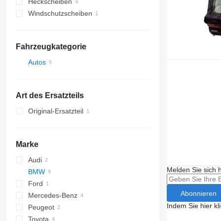
Heckscheiben
Windschutzscheiben
Fahrzeugkategorie
Autos
Art des Ersatzteils
Original-Ersatzteil
Marke
Audi
Melden Sie sich 
BMW
A-series
Ford
1-Series
Abonnieren
Mercedes-Benz
2-Series
Wrangler
Indem Sie hier kl
Peugeot
4-Series
C-Class
Toyota
5-Series
508
Jimny