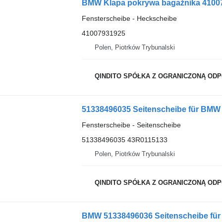
BMW Klapa pokrywa bagażnika 4100
Fensterscheibe - Heckscheibe
41007931925
Polen, Piotrków Trybunalski
QINDITO SPÓŁKA Z OGRANICZONĄ OD
51338496035 Seitenscheibe für BMW
Fensterscheibe - Seitenscheibe
51338496035 43R0115133
Polen, Piotrków Trybunalski
QINDITO SPÓŁKA Z OGRANICZONĄ OD
BMW 51338496036 Seitenscheibe fü