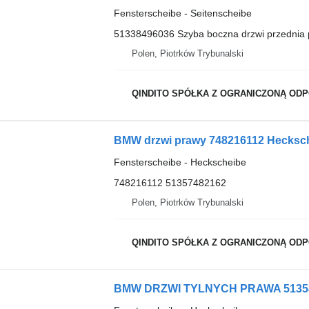
Fensterscheibe - Seitenscheibe
51338496036 Szyba boczna drzwi przednia 
Polen, Piotrków Trybunalski
QINDITO SPÓŁKA Z OGRANICZONĄ OD
BMW drzwi prawy 748216112 Hecksch
Fensterscheibe - Heckscheibe
748216112 51357482162
Polen, Piotrków Trybunalski
QINDITO SPÓŁKA Z OGRANICZONĄ OD
BMW DRZWI TYLNYCH PRAWA 513584