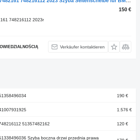
BMW Heckscheibe links X5 G05 51357482161 748216112 2023 Szyba Seitenscheibe für BMW Szyba drzwi tył lewy BMW X5 G05 51357482161 748216112 2023r Auto
150 €
2161 748216112 2023r
POWIEDZIALNOŚCIĄ
Verkäufer kontaktieren
 51358496034
190 €
 41007931925
1.576 €
 748216112 51357482162
120 €
 51338496036 Szyba boczna drzwi przednia prawa