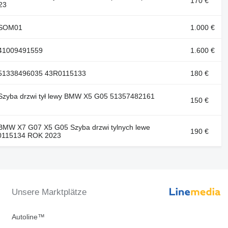
170 €
23
: SOM01
1.000 €
 41009491559
1.600 €
: 51338496035 43R0115133
180 €
 Szyba drzwi tył lewy BMW X5 G05 51357482161
150 €
 BMW X7 G07 X5 G05 Szyba drzwi tylnych lewe
190 €
0115134 ROK 2023
Unsere Marktplätze
Autoline™