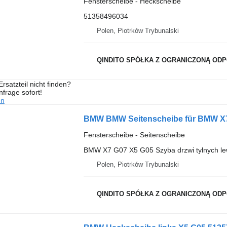
Fensterscheibe - Heckscheibe
51358496034
Polen, Piotrków Trybunalski
QINDITO SPÓŁKA Z OGRANICZONĄ OD
rsatzteil nicht finden?
frage sofort!
en
BMW BMW Seitenscheibe für BMW X7
Fensterscheibe - Seitenscheibe
BMW X7 G07 X5 G05 Szyba drzwi tylnych 
Polen, Piotrków Trybunalski
QINDITO SPÓŁKA Z OGRANICZONĄ OD