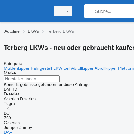
Autoline
LKWs
Terberg LKWs
Terberg LKWs - neu oder gebraucht kaufe
Kategorie
Muldenkipper
Fahrgestell LKW
Seil Abrollkipper
Abrollkipper
Plattfo
Marke
Keine Ergebnisse gefunden für diese Anfrage
BM
HD
D-series
A series
D series
Tugra
TK
BU
769
C-series
Jumper
Jumpy
DAF