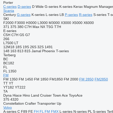
Porter
C-series
D-series
D Wide
G-series
K-series
Kerax
Magnum
Manage
Scania
Century
G-series
K-series
L-series
LB
P-series
R-series
S-series
T-s
SKI
F2000
F3000
H3000
L3000
M3000
X3000
X5000
X6000
371
375
380
C7H
Max
NX
T5G
T7H
E-series
C5H
C7H
G5
G7
266
L7500
LT
12M18
18S
19S
26S
32S
1491
148
163
813
815
Jamal
Phoenix
T-series
Terberg
BC
BC182
FL
FL 1350
FM
FM 1350
FM 1450
FM 1850
FM1850
FM 2000
FM 2850
FM2850
TT
YT
YT182
YT222
TA
Dyna
Hiace
Hino
Land Cruiser
Town Ace
ToyoAce
375
4320
Constellation
Crafter
Transporter
Up
Volvo
A-series
C
F89
FE
FH
FL
FM
FMX
L-series
N-series
PL
S-series
Ter