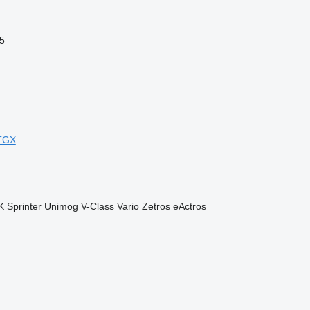
5
TGX
K
Sprinter
Unimog
V-Class
Vario
Zetros
eActros