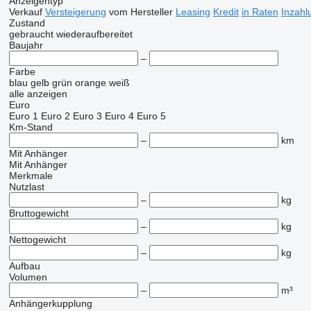
Anzeigentyp
Verkauf
Versteigerung
vom Hersteller
Leasing
Kredit
in Raten
Inzahl
Zustand
gebraucht
wiederaufbereitet
Baujahr
–
Farbe
blau
gelb
grün
orange
weiß
alle anzeigen
Euro
Euro 1
Euro 2
Euro 3
Euro 4
Euro 5
Km-Stand
–
km
Mit Anhänger
Mit Anhänger
Merkmale
Nutzlast
–
kg
Bruttogewicht
–
kg
Nettogewicht
–
kg
Aufbau
Volumen
–
m³
Anhängerkupplung