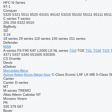
HFC
N-Series
9T-1
Conquer
5320
5321
5511
6520
43101
45142
53215
55102
55111
65111
6511
C-series
T-series
255
256
6322
6510
BigBody
SD
S 24
18 series
29 series
110 series
150 series
151 series
Defender
MAN
A-series
F8
F90
KAT
L2000
LE
NL series
TGA
TGE
TGL
TGM
TGS
4371
5337
5340
551605
630305
CS
Granite
Deutz
eDeliver
Mercedes-Benz
Actros
Antos
Arocs
Atego
Axor
C-Class
Econic
LAF
LK
MB
S-Class
S
Canter
Canter
D-series
MT
M-series
TREMO
Atlas
Atleon
Cabstar
NT
Movano
Vivaro
PK
335
378
567
Boxer