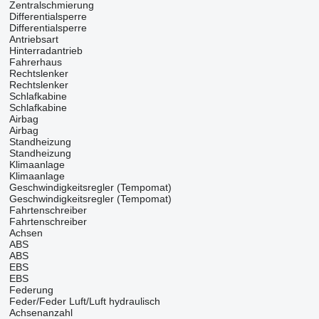
Zentralschmierung
Differentialsperre
Differentialsperre
Antriebsart
Hinterradantrieb
Fahrerhaus
Rechtslenker
Rechtslenker
Schlafkabine
Schlafkabine
Airbag
Airbag
Standheizung
Standheizung
Klimaanlage
Klimaanlage
Geschwindigkeitsregler (Tempomat)
Geschwindigkeitsregler (Tempomat)
Fahrtenschreiber
Fahrtenschreiber
Achsen
ABS
ABS
EBS
EBS
Federung
Feder/Feder
Luft/Luft
hydraulisch
Achsenanzahl