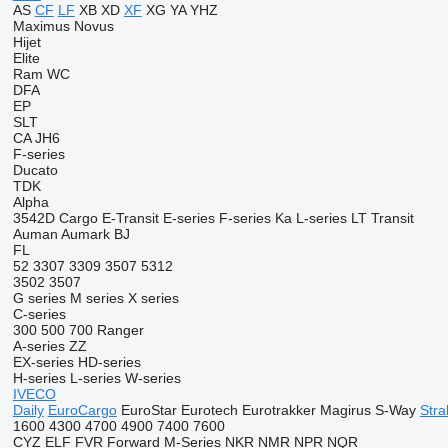
AS
CF
LF
XB
XD
XF
XG
YA
YHZ
Maximus
Novus
Hijet
Elite
Ram
WC
DFA
EP
SLT
CA
JH6
F-series
Ducato
TDK
Alpha
3542D
Cargo
E-Transit
E-series
F-series
Ka
L-series
LT
Transit
Auman
Aumark
BJ
FL
52
3307
3309
3507
5312
3502
3507
G series
M series
X series
C-series
300
500
700
Ranger
A-series
ZZ
EX-series
HD-series
H-series
L-series
W-series
IVECO
Daily
EuroCargo
EuroStar
Eurotech
Eurotrakker
Magirus
S-Way
Stral
1600
4300
4700
4900
7400
7600
CYZ
ELF
FVR
Forward
M-Series
NKR
NMR
NPR
NQR