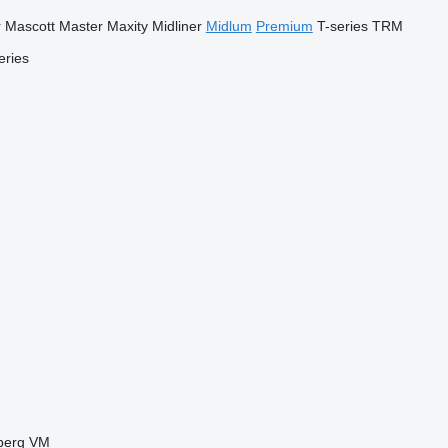
r
Mascott
Master
Maxity
Midliner
Midlum
Premium
T-series
TRM
eries
berg
VM