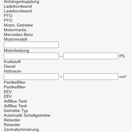
Anhängerkupplung
Ladebordwand
Ladebordwand
PTO
PTO
Motor, Getriebe
Motormarke
Mercedes Benz
Motormodell
Motorleistung
–
PS
Kraftstoff
Diesel
Hubraum
–
cm³
Partikelfilter
Partikelfilter
EEV
EEV
AdBlue Tank
AdBlue Tank
Getriebe Typ
Automatik
Schaltgetriebe
Retarder
Retarder
Zentralschmierung