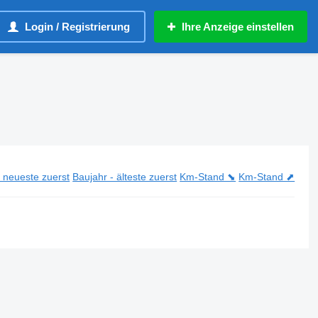
Login / Registrierung
Ihre Anzeige einstellen
- neueste zuerst
Baujahr - älteste zuerst
Km-Stand ⬊
Km-Stand ⬈