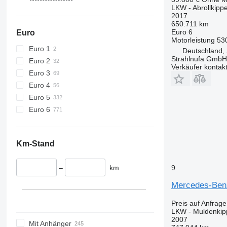
Actros 4141
LKW - Abrollkipp
Actros 4143
2017
650.711 km
Actros 4144
Euro 6
Euro
Actros 4146
Motorleistung
53
Euro 1
Actros 4148
Deutschland, 
Strahlnufa GmbH
Euro 2
Actros 4151
Verkäufer kontak
Euro 3
Actros 4155
Euro 4
Actros 4448
Euro 5
Euro 6
Km-Stand
–
km
9
Mercedes-Ben
Preis auf Anfrage
LKW - Muldenkip
2007
Mit Anhänger