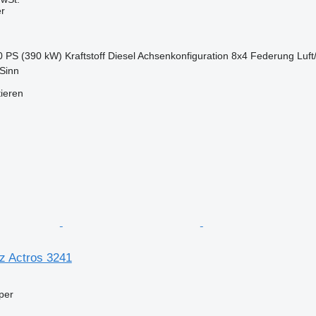
er
0 PS (390 kW)
Kraftstoff
Diesel
Achsenkonfiguration
8x4
Federung
Luft
Sinn
tieren
z Actros 3241
per