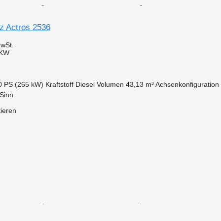
z Actros 2536
wSt.
LKW
0 PS (265 kW)
Kraftstoff
Diesel
Volumen
43,13 m³
Achsenkonfiguration
Sinn
tieren