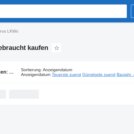
tros LKWs
ebraucht kaufen
Sortierung
:
Anzeigendatum
1592 Anzeigen:
Mercedes-Benz Actros LKWs
Anzeigendatum
Teuerste zuerst
Günstigste zuerst
Baujahr 