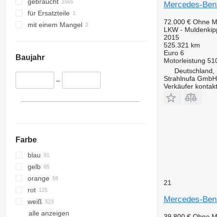
gebraucht
Mercedes-Benz
Actros 2745
Arocs 4243
für Ersatzteile
Actros 3236
Arocs 4851
72.000 €
Ohne M
mit einem Mangel
LKW - Muldenkip
Actros 3240
2015
Actros 3241
525.321 km
Euro 6
Actros 3243
Baujahr
Motorleistung
51
Actros 3244
Deutschland, 
Actros 3246
Strahlnufa GmbH
–
Verkäufer kontak
Actros 3248
Actros 3331
Actros 3335
Actros 3336
Actros 3340
Farbe
Actros 3341
blau
Actros 3343
gelb
Actros 3344
orange
Actros 3346
21
rot
Actros 3563
Mercedes-Ben
weiß
Actros 4140
alle anzeigen
39.800 €
Ohne M