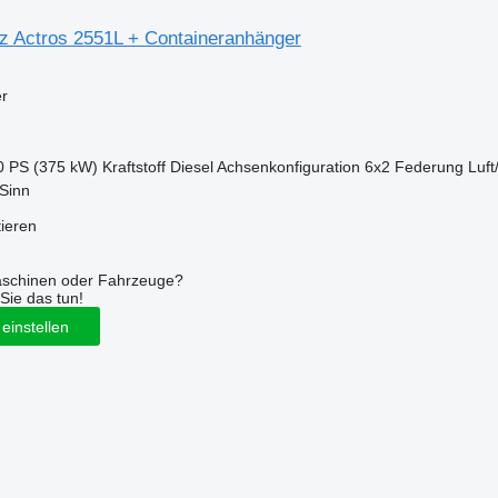
 Actros 2551L + Containeranhänger
er
0 PS (375 kW)
Kraftstoff
Diesel
Achsenkonfiguration
6x2
Federung
Luft
Sinn
tieren
aschinen oder Fahrzeuge?
Sie das tun!
einstellen