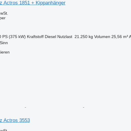
 Actros 1851 + Kippanhänger
wSt.
per
0 PS (375 kW)
Kraftstoff
Diesel
Nutzlast
21.250 kg
Volumen
25,56 m³
A
Sinn
tieren
z Actros 3553
wSt.