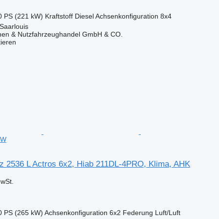
0 PS (221 kW)
Kraftstoff
Diesel
Achsenkonfiguration
8x4
Saarlouis
nen & Nutzfahrzeughandel GmbH & CO.
tieren
KW
 2536 L Actros 6x2, Hiab 211DL-4PRO, Klima, AHK
wSt.
0 PS (265 kW)
Achsenkonfiguration
6x2
Federung
Luft/Luft