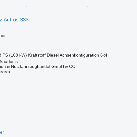
z Actros 3331
per
8 PS (168 kW)
Kraftstoff
Diesel
Achsenkonfiguration
6x4
Saarlouis
nen & Nutzfahrzeughandel GmbH & CO.
tieren
er