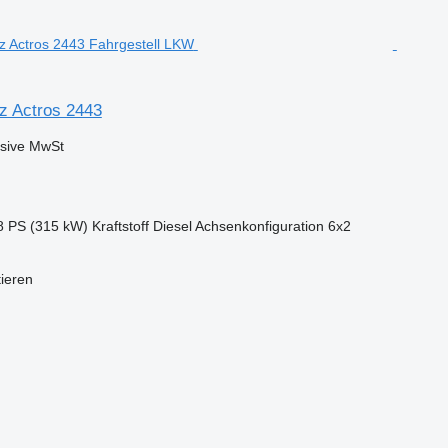
z Actros 2443
usive MwSt
8 PS (315 kW)
Kraftstoff
Diesel
Achsenkonfiguration
6x2
tieren