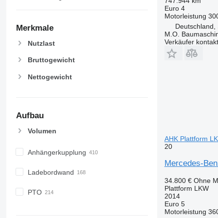
747.944 km
Euro 4
Motorleistung
30
Deutschland, 
Merkmale
M.O. Baumaschi
Verkäufer kontak
Nutzlast
Bruttogewicht
Nettogewicht
Aufbau
Volumen
AHK Plattform L
20
Anhängerkupplung
Mercedes-Benz
Ladebordwand
34.800 €
Ohne M
Plattform LKW
PTO
2014
Euro 5
Motorleistung
36