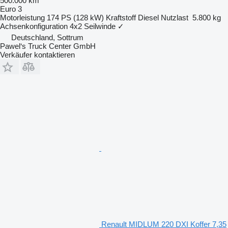
500.000 km
Euro 3
Motorleistung
174 PS (128 kW)
Kraftstoff
Diesel
Nutzlast
5.800 kg
Achsenkonfiguration
4x2
Seilwinde
✓
Deutschland, Sottrum
Pawel‘s Truck Center GmbH
Verkäufer kontaktieren
Renault MIDLUM 220 DXI Koffer 7,35