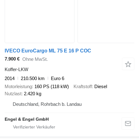
IVECO EuroCargo ML 75 E 16 P COC
7.900 €
Ohne MwSt.
Koffer-LKW
2014
210.500 km
Euro 6
Motorleistung
160 PS (118 kW)
Kraftstoff
Diesel
Nutzlast
2.420 kg
Deutschland, Rohrbach b. Landau
Engel & Engel GmbH