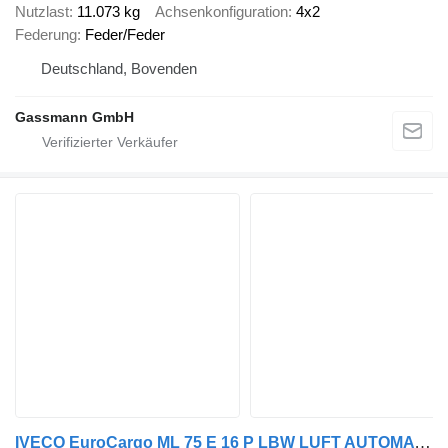
Nutzlast
11.073 kg
Achsenkonfiguration
4x2
Federung
Feder/Feder
Deutschland, Bovenden
Gassmann GmbH
IVECO EuroCargo ML 75 E 16 P LBW LUFT AUTOMATIK COC EU