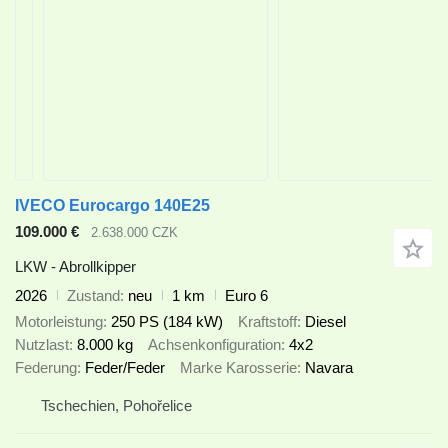
IVECO Eurocargo 140E25
109.000 €
2.638.000 CZK
LKW - Abrollkipper
2026
Zustand
neu
1 km
Euro 6
Motorleistung
250 PS (184 kW)
Kraftstoff
Diesel
Nutzlast
8.000 kg
Achsenkonfiguration
4x2
Federung
Feder/Feder
Marke Karosserie
Navara
Tschechien, Pohořelice