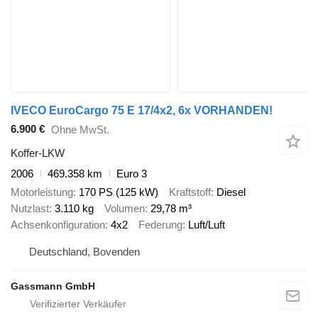
IVECO EuroCargo 75 E 17/4x2, 6x VORHANDEN!
6.900 €
Ohne MwSt.
Koffer-LKW
2006
469.358 km
Euro 3
Motorleistung
170 PS (125 kW)
Kraftstoff
Diesel
Nutzlast
3.110 kg
Volumen
29,78 m³
Achsenkonfiguration
4x2
Federung
Luft/Luft
Deutschland, Bovenden
Gassmann GmbH