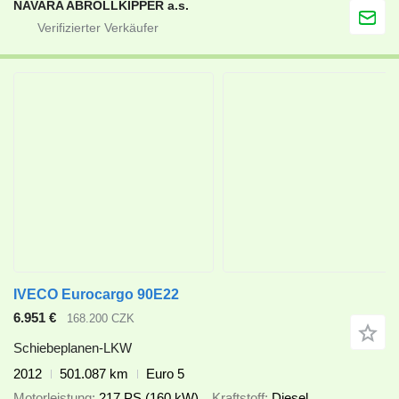
NAVARA ABROLLKIPPER a.s.
IVECO Eurocargo 90E22
6.951 €
168.200 CZK
Schiebeplanen-LKW
2012
501.087 km
Euro 5
Motorleistung
217 PS (160 kW)
Kraftstoff
Diesel