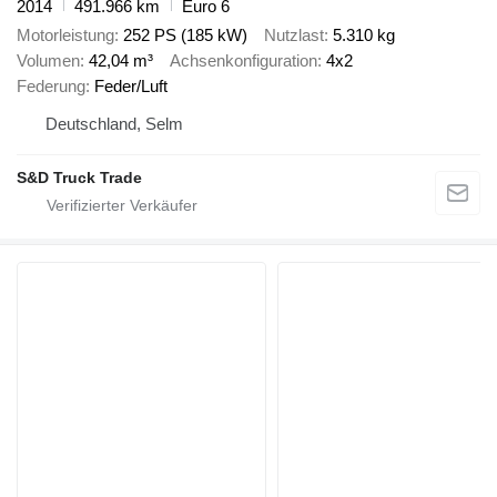
2014
491.966 km
Euro 6
Motorleistung
252 PS (185 kW)
Nutzlast
5.310 kg
Volumen
42,04 m³
Achsenkonfiguration
4x2
Federung
Feder/Luft
Deutschland, Selm
S&D Truck Trade