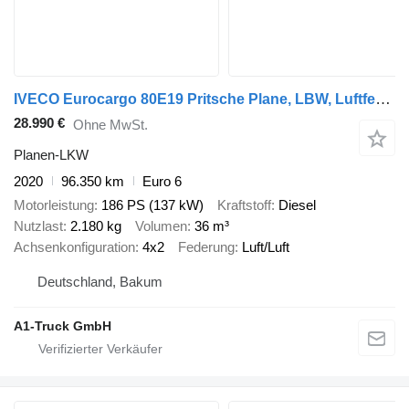
IVECO Eurocargo 80E19 Pritsche Plane, LBW, Luftfederung
28.990 €
Ohne MwSt.
Planen-LKW
2020
96.350 km
Euro 6
Motorleistung
186 PS (137 kW)
Kraftstoff
Diesel
Nutzlast
2.180 kg
Volumen
36 m³
Achsenkonfiguration
4x2
Federung
Luft/Luft
Deutschland, Bakum
A1-Truck GmbH