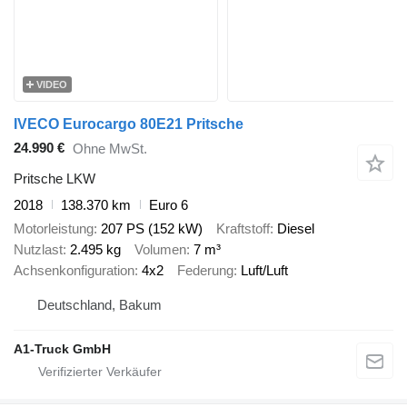
VIDEO
IVECO Eurocargo 80E21 Pritsche
24.990 €
Ohne MwSt.
Pritsche LKW
2018
138.370 km
Euro 6
Motorleistung
207 PS (152 kW)
Kraftstoff
Diesel
Nutzlast
2.495 kg
Volumen
7 m³
Achsenkonfiguration
4x2
Federung
Luft/Luft
Deutschland, Bakum
A1-Truck GmbH