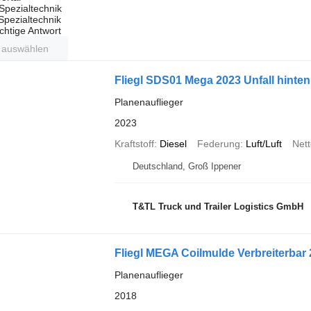
Spezialtechnik
 Spezialtechnik
ichtige Antwort
t auswählen
Fliegl SDS01 Mega 2023 Unfall hinten
Planenauflieger
2023
Kraftstoff
Diesel
Federung
Luft/Luft
Net
Deutschland, Groß Ippener
T&TL Truck und Trailer Logistics GmbH
Fliegl MEGA Coilmulde Verbreiterbar
Planenauflieger
2018