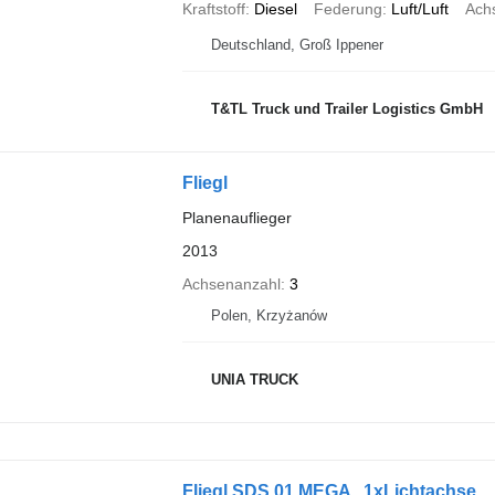
Kraftstoff
Diesel
Federung
Luft/Luft
Ach
Deutschland, Groß Ippener
T&TL Truck und Trailer Logistics GmbH
Fliegl
Planenauflieger
2013
Achsenanzahl
3
Polen, Krzyżanów
UNIA TRUCK
Fliegl SDS 01 MEGA , 1xLichtachse