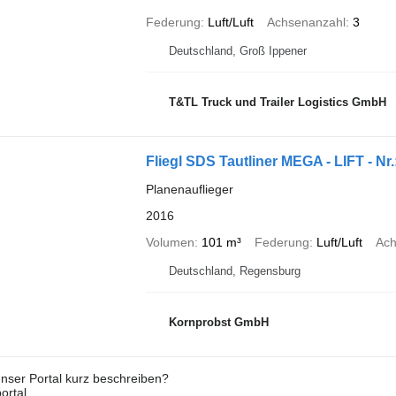
Federung
Luft/Luft
Achsenanzahl
3
Deutschland, Groß Ippener
T&TL Truck und Trailer Logistics GmbH
Fliegl SDS Tautliner MEGA - LIFT - Nr.
Planenauflieger
2016
Volumen
101 m³
Federung
Luft/Luft
Ach
Deutschland, Regensburg
Kornprobst GmbH
nser Portal kurz beschreiben?
ortal