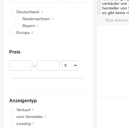
verkäufer von 
hersteller von
Deutschland
es gibt keine r
Niedersachsen
Eine Antwor
Bayern
Groß Ippener
Europa
Regensburg
Tschechien
Estland
Preis
Polen
–
Anzeigentyp
Verkauf
vom Hersteller
Leasing