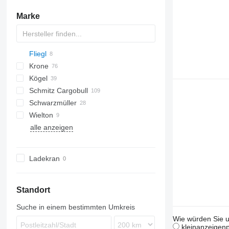
Marke
Fliegl
TRB
Krone
SDS
TX
SDS-H
SP
K-series
CF
Kögel
Mega Liner
SDS 390
Schmitz Cargobull
Profi Liner
S 24
MPS
NV
S-series
Schwarzmüller
SD
SN
MEGA
Wielton
SDP
S-series
S1
alle anzeigen
SCB
SPA
NS
SCS
Ladekran
Standort
Suche in einem bestimmten Umkreis
Wie würden Sie u
kleinanzeigenp