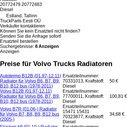
20772479 20772483
Diesel
Estland, Tallinn
TruckParts Eesti OÜ
Verkäufer kontaktieren
Können Sie kein Ersatzteil nicht finden?
Senden Sie die Anfrage sofort!
Ersatzteil bestellen
Suchergebnisse:
6 Anzeigen
Anzeigen
Preise für Volvo Trucks Radiatoren
Autotermo B12B (01.97-12.11)
Ersatzteilnummer:
Radiator für Volvo B6, B7, B9,
70331013, Kraftstoff:
50 €
B10, B12 bus (1978-2011)
Diesel
Volvo B12B (01.97-12.11)
Ersatzteilnummer:
Radiator für Volvo B6, B7, B9,
77700011, Kraftstoff:
100,81 €
B10, B12 bus (1978-2011)
Diesel
Ersatzteilnummer:
Volvo B7R (01.06-) Radiator
15471 15431
für Volvo B7, B8, B9, B12 bus
34,68 €
70323877, Kraftstoff:
(2005-)
Diesel
Flüstern b9 (01.10-) Radiator
Ersatzteilnummer: