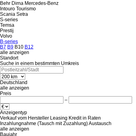
Behr
Dirna
Mercedes-Benz
Intouro
Tourismo
Scania
Setra
S-series
Temsa
Prestij
Volvo
B-series
B7
B9
B10
B12
alle anzeigen
Standort
Suche in einem bestimmten Umkreis
Deutschland
alle anzeigen
Preis
–
Anzeigentyp
Verkauf
vom Hersteller
Leasing
Kredit
in Raten
Inzahlungnahme (Tausch mit Zuzahlung)
Austausch
alle anzeigen
Baujahr