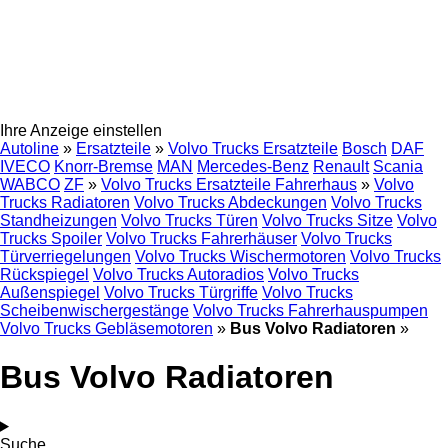
Ihre Anzeige einstellen
Autoline
»
Ersatzteile
»
Volvo Trucks Ersatzteile
Bosch
DAF
IVECO
Knorr-Bremse
MAN
Mercedes-Benz
Renault
Scania
WABCO
ZF
»
Volvo Trucks Ersatzteile Fahrerhaus
»
Volvo
Trucks Radiatoren
Volvo Trucks Abdeckungen
Volvo Trucks
Standheizungen
Volvo Trucks Türen
Volvo Trucks Sitze
Volvo
Trucks Spoiler
Volvo Trucks Fahrerhäuser
Volvo Trucks
Türverriegelungen
Volvo Trucks Wischermotoren
Volvo Trucks
Rückspiegel
Volvo Trucks Autoradios
Volvo Trucks
Außenspiegel
Volvo Trucks Türgriffe
Volvo Trucks
Scheibenwischergestänge
Volvo Trucks Fahrerhauspumpen
Volvo Trucks Gebläsemotoren
»
Bus Volvo Radiatoren
»
Bus Volvo Radiatoren
Suche