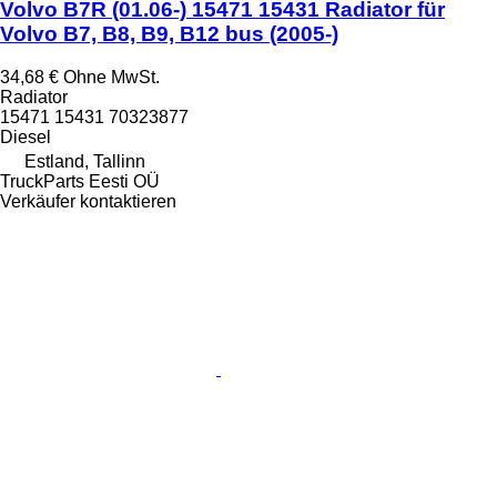
Volvo B7R (01.06-) 15471 15431 Radiator für
Volvo B7, B8, B9, B12 bus (2005-)
34,68 €
Ohne MwSt.
Radiator
15471 15431 70323877
Diesel
Estland, Tallinn
TruckParts Eesti OÜ
Verkäufer kontaktieren