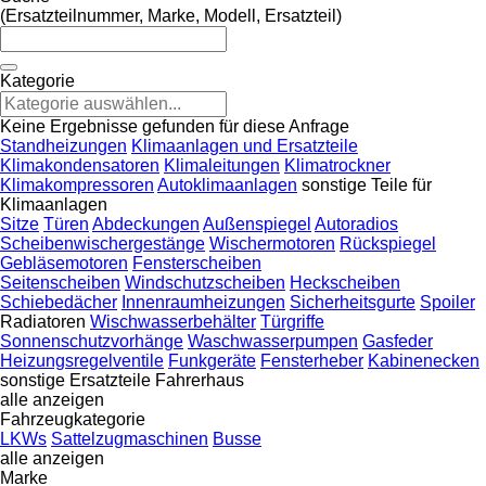
(Ersatzteilnummer, Marke, Modell, Ersatzteil)
Kategorie
Keine Ergebnisse gefunden für diese Anfrage
Standheizungen
Klimaanlagen und Ersatzteile
Klimakondensatoren
Klimaleitungen
Klimatrockner
Klimakompressoren
Autoklimaanlagen
sonstige Teile für
Klimaanlagen
Sitze
Türen
Abdeckungen
Außenspiegel
Autoradios
Scheibenwischergestänge
Wischermotoren
Rückspiegel
Gebläsemotoren
Fensterscheiben
Seitenscheiben
Windschutzscheiben
Heckscheiben
Schiebedächer
Innenraumheizungen
Sicherheitsgurte
Spoiler
Radiatoren
Wischwasserbehälter
Türgriffe
Sonnenschutzvorhänge
Waschwasserpumpen
Gasfeder
Heizungsregelventile
Funkgeräte
Fensterheber
Kabinenecken
sonstige Ersatzteile Fahrerhaus
alle anzeigen
Fahrzeugkategorie
LKWs
Sattelzugmaschinen
Busse
alle anzeigen
Marke