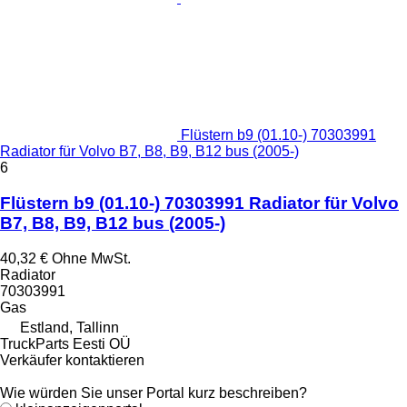
Flüstern b9 (01.10-) 70303991
Radiator für Volvo B7, B8, B9, B12 bus (2005-)
6
Flüstern b9 (01.10-) 70303991 Radiator für Volvo
B7, B8, B9, B12 bus (2005-)
40,32 €
Ohne MwSt.
Radiator
70303991
Gas
Estland, Tallinn
TruckParts Eesti OÜ
Verkäufer kontaktieren
Wie würden Sie unser Portal kurz beschreiben?