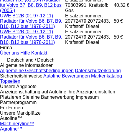
für Volvo B7, B8, B9, B12 bus
70303991, Kraftstoff:
40,32 €
(2005-)
Gas
UWE B12B (01.97-12.11)
Ersatzteilnummer:
Radiator für Volvo B6, B7, B9,
20772479 20772483,
50 €
B10, B12 bus (1978-2011)
Kraftstoff: Diesel
UWE B12B (01.97-12.11)
Ersatzteilnummer:
Radiator für Volvo B6, B7, B9,
20772479 20772483,
50 €
B10, B12 bus (1978-2011)
Kraftstoff: Diesel
Firma
Über uns
Hilfe
Kontakt
Deutschland / Deutsch
Allgemeine Informationen
Allgemeine Geschäftsbedingungen
Datenschutzerklärung
Sicherheitshinweise
Autoline Bewertungen
Markenkatalog
Topseiten
Unsere Angebote
Anzeigenschaltung auf Autoline
Ihre Anzeige einstellen
Platzieren Sie eine Bannerwerbung
Impressum
Partnerprogramm
Für Firmen
Unsere Marktplätze
Autoline™
Machineryline™
Agroline™